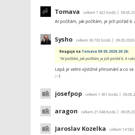
Tomava
|
celkem
1 422 bodů
09.05.2
Ať počítám, jak počítám, je jich pořád 6. A
Sysho
|
celkem
38 703 bodů
09.05.2026
Reaguje na
Tomava 09.05.2026 20:26
:
"Ať počítám, jak počítám, je jich pořád 6. A ruk
Lepá je velmi výstižné přirovnání a co se s
;--)
josefpop
|
celkem
1 451 bodů
09.05.
aragon
|
celkem
21 048 bodů
09.05.2
Jaroslav Kozelka
celkem
14 582