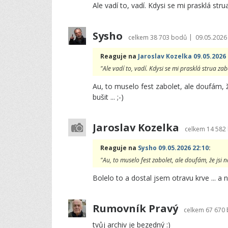
Ale vadí to, vadí. Kdysi se mi prasklá str
Sysho
|
celkem
38 703 bodů
09.05.2026
Reaguje na
Jaroslav Kozelka 09.05.2026 
"Ale vadí to, vadí. Kdysi se mi prasklá strua z
Au, to muselo fest zabolet, ale doufám, ž
bušit ... ;-)
Jaroslav Kozelka
celkem
14 582
Reaguje na
Sysho 09.05.2026 22:10
:
"Au, to muselo fest zabolet, ale doufám, že jsi n
Bolelo to a dostal jsem otravu krve ... a n
Rumovník Pravý
celkem
67 670
tvůj archiv je bezedný :)