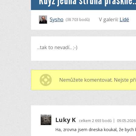
Když jedna struna praskne..
Sysho
V galerii:
Lidé
(38 703 bodů)
...tak to nevadí... ;-)
Nemůžete komentovat. Nejste při
Luky K
|
celkem
2 693 bodů
09.05.2026
Ha, zrovna jsem dneska koukal, že bych ko