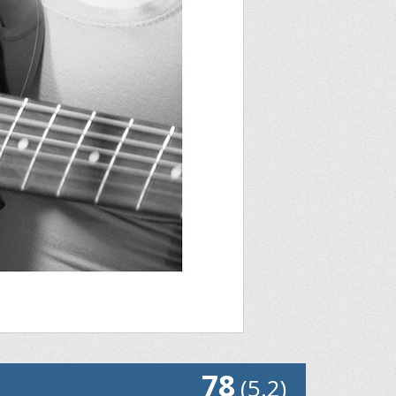
78
(5.2)