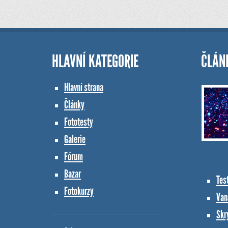
HLAVNÍ KATEGORIE
ČLÁN
Hlavní strana
Články
Fototesty
Galerie
Fórum
Bazar
Tes
Fotokurzy
Vana
Skr