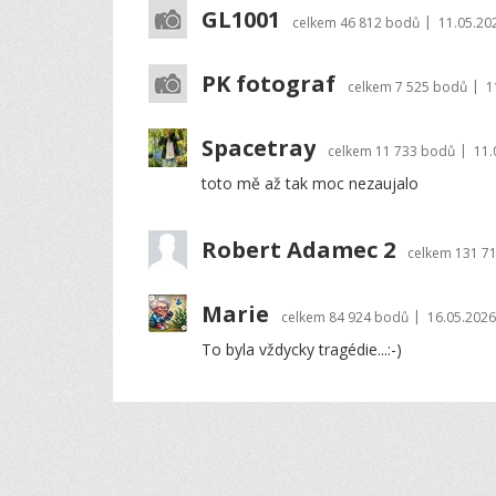
GL1001
|
celkem
46 812 bodů
11.05.20
PK fotograf
|
celkem
7 525 bodů
1
Spacetray
|
celkem
11 733 bodů
11.
toto mě až tak moc nezaujalo
Robert Adamec 2
celkem
131 7
Marie
|
celkem
84 924 bodů
16.05.2026
To byla vždycky tragédie...:-)