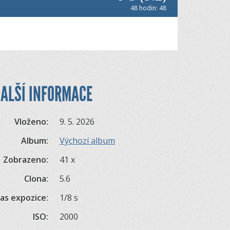
48 hodin: 48
ALŠÍ INFORMACE
Vloženo:
9. 5. 2026
Album:
Výchozí album
Zobrazeno:
41 x
Clona:
5.6
as expozice:
1/8 s
ISO:
2000