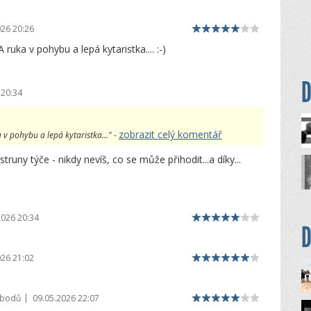
026 20:26
 ruka v pohybu a lepá kytaristka.... :-)
D
 20:34
zobrazit celý komentář
a v pohybu a lepá kytaristka..." -
truny týče - nikdy nevíš, co se může přihodit...a díky...
2026 20:34
D
026 21:02
|
 bodů
09.05.2026 22:07