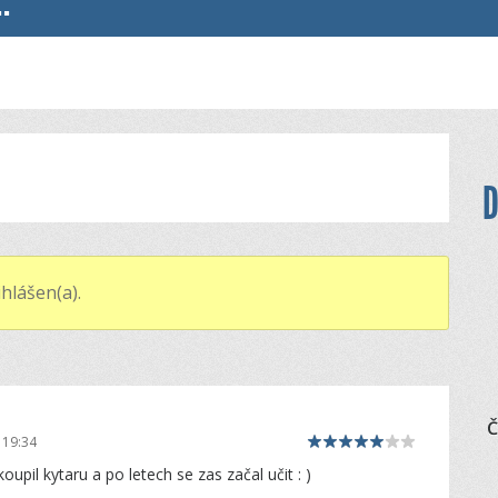
.
D
hlášen(a).
Č
 19:34
upil kytaru a po letech se zas začal učit : )