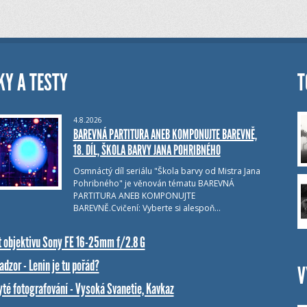
KY A TESTY
T
4.8.2026
BAREVNÁ PARTITURA ANEB KOMPONUJTE BAREVNĚ,
18. DÍL, ŠKOLA BARVY JANA POHRIBNÉHO
Osmnáctý díl seriálu "Škola barvy od Mistra Jana
Pohribného" je věnován tématu BAREVNÁ
PARTITURA ANEB KOMPONUJTE
BAREVNĚ.Cvičení: Vyberte si alespoň…
t objektivu Sony FE 16-25mm f/2.8 G
dzor - Lenin je tu pořád?
V
yté fotografování - Vysoká Svanetie, Kavkaz