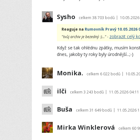
Sysho
|
celkem
38 703 bodů
10.05.2026
Reaguje na
Rumovník Pravý 10.05.2026 
zobrazit celý 
"tvůj archiv je bezedný :)..." -
Když se tak ohlédnu zpátky, musím kons
dnes, jakoby ty roky byly úrodnější...;-)
Monika.
|
celkem
6 022 bodů
10.05.2
ilči
|
celkem
3 243 bodů
11.05.2026 04:11
Buša
|
celkem
31 649 bodů
11.05.2026 1
Mirka Winklerová
celkem
60 