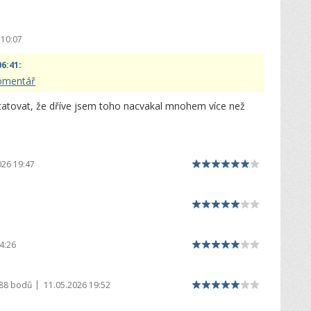
 10:07
06:41
:
komentář
tatovat, že dříve jsem toho nacvakal mnohem více než
026 19:47
4:26
|
988 bodů
11.05.2026 19:52