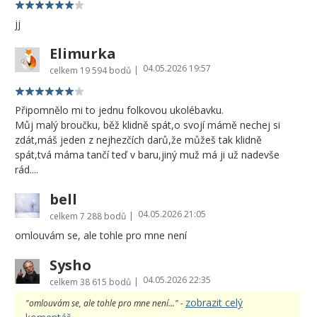
jj
Elimurka
04.05.2026 19:57
|
celkem
19 594 bodů
Připomnělo mi to jednu folkovou ukolébavku.
Můj malý broučku, běž klidně spát,o svojí mámě nechej si
zdát,máš jeden z nejhezčích darů,že můžeš tak klidně
spát,tvá máma tančí teď v baru,jiný muž má ji už nadevše
rád....
bell
04.05.2026 21:05
|
celkem
7 288 bodů
omlouvám se, ale tohle pro mne není
Sysho
04.05.2026 22:35
|
celkem
38 615 bodů
zobrazit celý
"omlouvám se, ale tohle pro mne není..." -