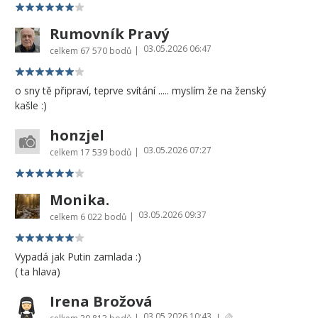
Rumovník Pravý
03.05.2026 06:47
|
celkem
67 570 bodů
o sny tě připraví, teprve svítání ..... myslím že na ženský
kašle :)
honzjel
03.05.2026 07:27
|
celkem
17 539 bodů
Monika.
03.05.2026 09:37
|
celkem
6 022 bodů
Vypadá jak Putin zamlada :)
( ta hlava)
Irena Brožová
03.05.2026 10:43
|
|