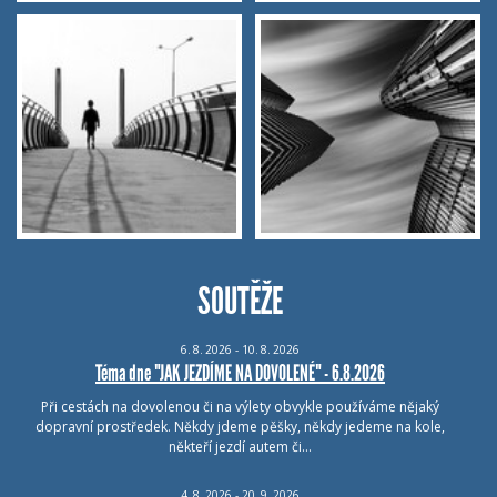
SOUTĚŽE
6.
8.
2026 - 10.
8.
2026
Téma dne "JAK JEZDÍME NA DOVOLENÉ" - 6.8.2026
Při cestách na dovolenou či na výlety obvykle používáme nějaký
dopravní prostředek. Někdy jdeme pěšky, někdy jedeme na kole,
někteří jezdí autem či…
4.
8.
2026 - 20.
9.
2026