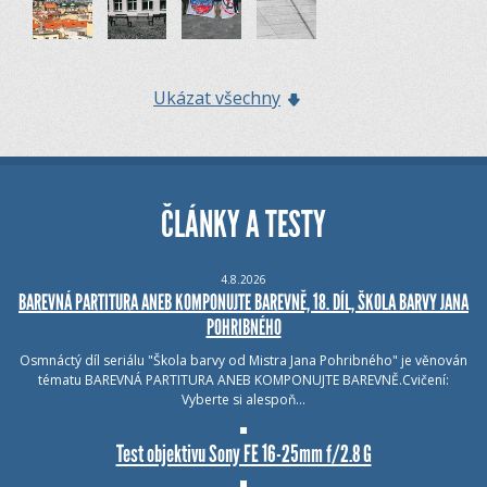
Ukázat všechny
ČLÁNKY A TESTY
4.8.2026
BAREVNÁ PARTITURA ANEB KOMPONUJTE BAREVNĚ, 18. DÍL, ŠKOLA BARVY JANA
POHRIBNÉHO
Osmnáctý díl seriálu "Škola barvy od Mistra Jana Pohribného" je věnován
tématu BAREVNÁ PARTITURA ANEB KOMPONUJTE BAREVNĚ.Cvičení:
Vyberte si alespoň…
Test objektivu Sony FE 16-25mm f/2.8 G