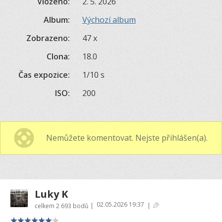
Vloženo:
2. 5. 2026
Album:
Výchozí album
Zobrazeno:
47 x
Clona:
18.0
Čas expozice:
1/10 s
ISO:
200
Nemůžete komentovat. Nejste přihlášen(a).
Luky K
02.05.2026 19:37
|
|
celkem
2 693 bodů