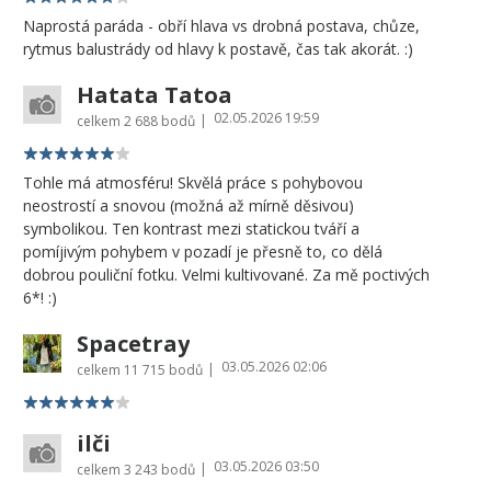
Naprostá paráda - obří hlava vs drobná postava, chůze,
rytmus balustrády od hlavy k postavě, čas tak akorát. :)
Hatata Tatoa
02.05.2026 19:59
|
celkem
2 688 bodů
Tohle má atmosféru! Skvělá práce s pohybovou
neostrostí a snovou (možná až mírně děsivou)
symbolikou. Ten kontrast mezi statickou tváří a
pomíjivým pohybem v pozadí je přesně to, co dělá
dobrou pouliční fotku. Velmi kultivované. Za mě poctivých
6*! :)
Spacetray
03.05.2026 02:06
|
celkem
11 715 bodů
ilči
03.05.2026 03:50
|
celkem
3 243 bodů