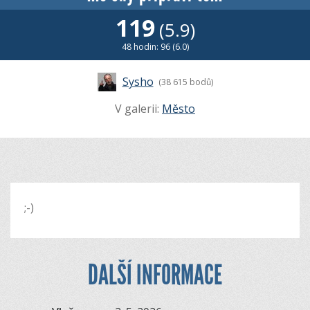
119
(5.9)
48 hodin: 96 (6.0)
Sysho
(38 615 bodů)
V galerii:
Město
;-)
DALŠÍ INFORMACE