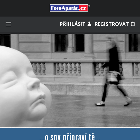
Přihlásit se
PŘIHLÁSIT
REGISTROVAT
Zapamatovat
Zapomněli jste heslo?
Měli jste účet na starém webu?
...o sny připraví tě...