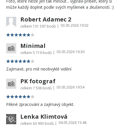
Foto, které nelze jen tak minout... vypráví příběh, který si
může každý doplnit podle svých myšlenek a zkušeností. :)
Robert Adamec 2
03.05.2026 19:02
|
celkem
131 597 bodů
Minimal
03.05.2026 19:30
|
celkem
5 719 bodů
Zajímavé, pro mě neobvyklé vidění
PK fotograf
03.05.2026 19:54
|
celkem
7 506 bodů
Pěkné zpracování a zajímavý objekt.
Lenka Klimtová
04.05.2026 15:48
|
celkem
63 993 bodů