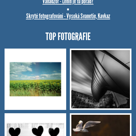
Vanadzor - Lenin je tu pořád?
Skryté fotografování - Vysoká Svanetie, Kavkaz
TOP FOTOGRAFIE