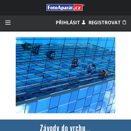
Přihlásit se
PŘIHLÁSIT
REGISTROVAT
Zapamatovat
Zapomněli jste heslo?
Měli jste účet na starém webu?
Závody do vrchu...