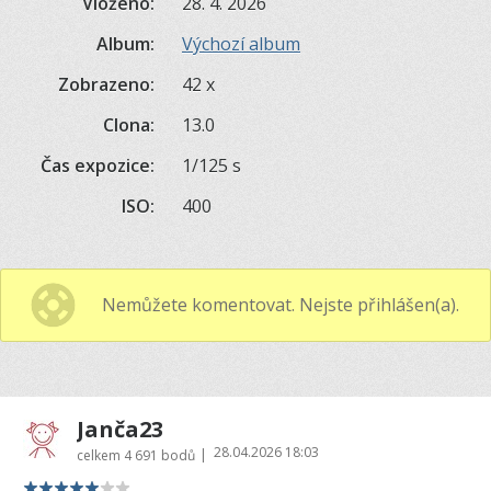
Vloženo:
28. 4. 2026
Album:
Výchozí album
Zobrazeno:
42 x
Clona:
13.0
Čas expozice:
1/125 s
ISO:
400
Nemůžete komentovat. Nejste přihlášen(a).
Janča23
28.04.2026 18:03
|
celkem
4 691 bodů