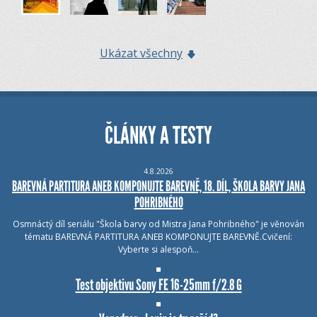
Ukázat všechny
ČLÁNKY A TESTY
4.8.2026
BAREVNÁ PARTITURA ANEB KOMPONUJTE BAREVNĚ, 18. DÍL, ŠKOLA BARVY JANA
POHRIBNÉHO
Osmnáctý díl seriálu "Škola barvy od Mistra Jana Pohribného" je věnován
tématu BAREVNÁ PARTITURA ANEB KOMPONUJTE BAREVNĚ.Cvičení:
Vyberte si alespoň…
Test objektivu Sony FE 16-25mm f/2.8 G