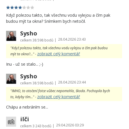
Když polezou takto, tak všechnu vodu vylejou a čím pak
budou mýt ta okna? Snímkem bych netočil.
Sysho
28.04.2026 23:43
|
celkem
38 598 bodů
"Když polezou takto, tak všechnu vodu vylejou a čím pak budou
zobrazit celý komentář
mýt ta okna?..." -
Inu - už se stalo... ;-)
Sysho
28.04.2026 23:44
|
celkem
38 598 bodů
"IMHO, to otočení fotce vůbec nepomohlo, škoda. Pochopila bych
zobrazit celý komentář
to, kdyby tím..." -
Chápu a nebráním se...
ilči
29.04.2026 03:29
|
celkem
3 243 bodů