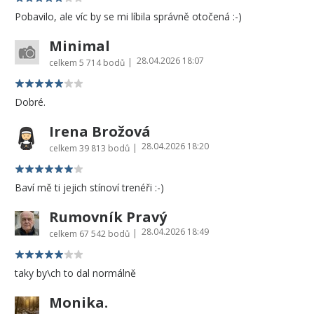
Pobavilo, ale víc by se mi líbila správně otočená :-)
Minimal
28.04.2026 18:07
|
celkem
5 714 bodů
Dobré.
Irena Brožová
28.04.2026 18:20
|
celkem
39 813 bodů
Baví mě ti jejich stínoví trenéři :-)
Rumovník Pravý
28.04.2026 18:49
|
celkem
67 542 bodů
taky by\ch to dal normálně
Monika.