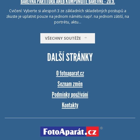
BAREVNÁ PARTITURA ANEB KOMPONUJTE BAREVNĚ - 20.9.
Cvičení: Vyberte si alespoň 3 ze základních skladebných postupů a
zkuste je uplatnit pouze na jednom námětu např. na jednom zátiší, na
portrétu, aktu…
VŠECHNY SOUTĚŽE
DALŠÍ STRÁNKY
O fotoaparat.cz
Seznam změn
Podmínky používání
Kontakty