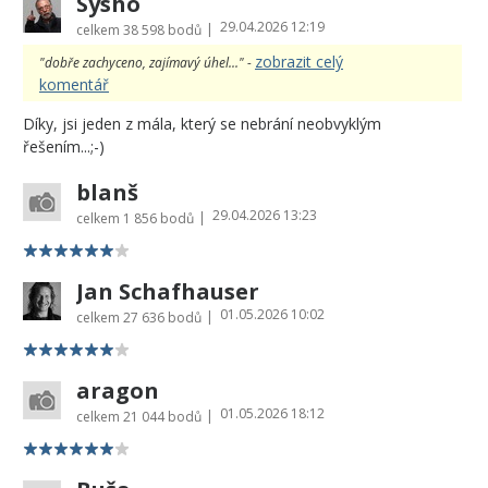
Sysho
29.04.2026 12:19
|
celkem
38 598 bodů
zobrazit celý
"dobře zachyceno, zajímavý úhel..." -
komentář
Díky, jsi jeden z mála, který se nebrání neobvyklým
řešením...;-)
blanš
29.04.2026 13:23
|
celkem
1 856 bodů
Jan Schafhauser
01.05.2026 10:02
|
celkem
27 636 bodů
aragon
01.05.2026 18:12
|
celkem
21 044 bodů