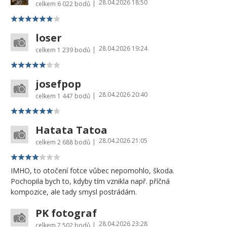
28.04.2026 18:50
|
celkem
6 022 bodů
loser
28.04.2026 19:24
|
celkem
1 239 bodů
josefpop
28.04.2026 20:40
|
celkem
1 447 bodů
Hatata Tatoa
28.04.2026 21:05
|
celkem
2 688 bodů
IMHO, to otočení fotce vůbec nepomohlo, škoda.
Pochopila bych to, kdyby tím vznikla např. příčná
kompozice, ale tady smysl postrádám.
PK fotograf
28.04.2026 23:28
|
celkem
7 502 bodů