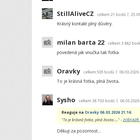
StillAliveCZ
|
celkem
21 bodů
25.0
Krásný kontakt plný důvěry.
milan barta 22
celkem
3 882 bod
povedená jak vnučka tak fotka
Oravky
|
celkem
505 bodů
06.03.2026 
To je krásná fotka, plná života..
Sysho
|
celkem
38 703 bodů
06.03.2026
Reaguje na
Oravky 06.03.2026 21:16
:
zobrazit
"To je krásná fotka, plná života....." -
Děkuji za pozornost...