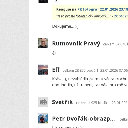
Reaguje na
PK fotograf 22.01.2026 23:18
zobrazi
"Je to prostě fotogenický obličejík...." -
Děkujeme... ;-)
Rumovník Pravý
celkem
67 670
:))
Eff
|
celkem
28 875 bodů
23.01.2026 07:06
Krása :), nezahlédla jsem tu včera troch
ohodnotila, už tu není, ta měla pro mě ve
Svetřík
|
celkem
1 925 bodů
23.01.202
Petr Dvořák-obrazprovas.cz
celk
Jako panenka :-)