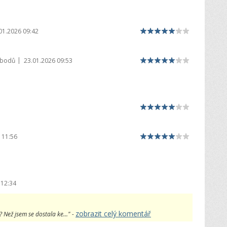
01.2026 09:42
|
 bodů
23.01.2026 09:53
 11:56
 12:34
zobrazit celý komentář
? Než jsem se dostala ke..." -