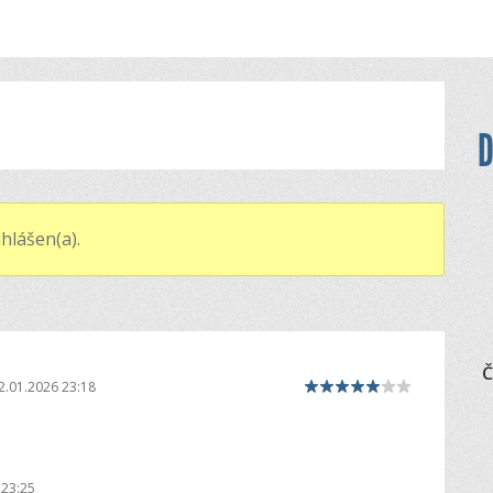
D
hlášen(a).
Č
2.01.2026 23:18
 23:25