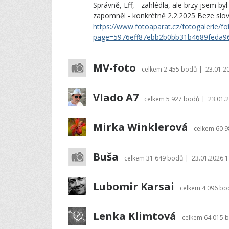
Správně, Eff, - zahlédla, ale brzy jsem b
zapomněl - konkrétně 2.2.2025 Beze slov.
https://www.fotoaparat.cz/fotogalerie/fo
page=5976eff87ebb2b0bb31b4689feda9
MV-foto
|
celkem
2 455 bodů
23.01.2
Vlado A7
|
celkem
5 927 bodů
23.01.
Mirka Winklerová
celkem
60 
Buša
|
celkem
31 649 bodů
23.01.2026 1
Lubomir Karsai
celkem
4 096 bo
Lenka Klimtová
celkem
64 015 