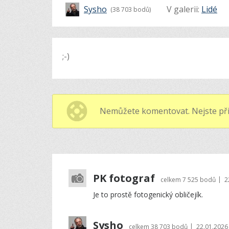
Sysho
V galerii:
Lidé
(38 703 bodů)
;-)
Nemůžete komentovat. Nejste při
PK fotograf
|
celkem
7 525 bodů
2
Je to prostě fotogenický obličejík.
Sysho
|
celkem
38 703 bodů
22.01.2026