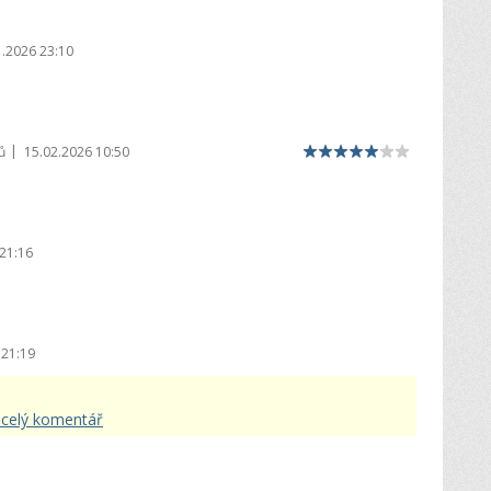
1.2026 23:10
|
ů
15.02.2026 10:50
21:16
 21:19
 celý komentář