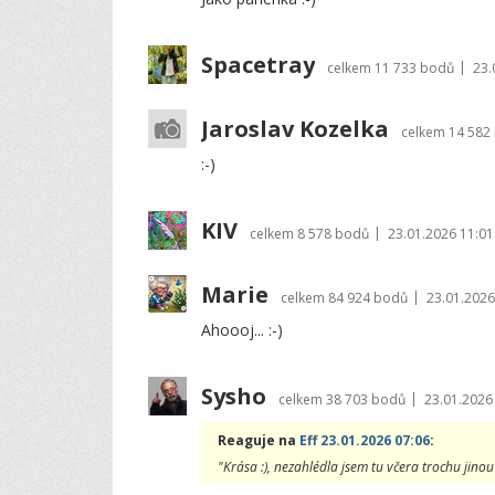
Spacetray
|
celkem
11 733 bodů
23.
Jaroslav Kozelka
celkem
14 582
:-)
KIV
|
celkem
8 578 bodů
23.01.2026 11:01
Marie
|
celkem
84 924 bodů
23.01.2026
Ahoooj... :-)
Sysho
|
celkem
38 703 bodů
23.01.2026
Reaguje na
Eff 23.01.2026 07:06
:
"Krása :), nezahlédla jsem tu včera trochu jinou