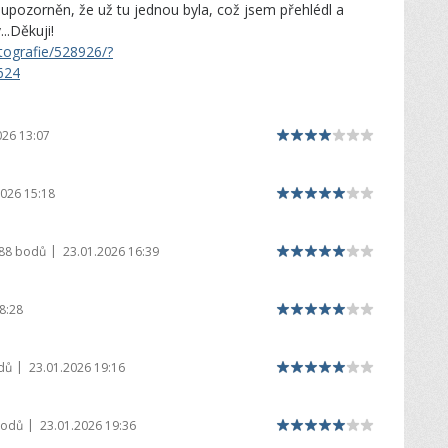
yl upozorněn, že už tu jednou byla, což jsem přehlédl a
..Děkuji!
tografie/528926/?
624
026 13:07
2026 15:18
|
988 bodů
23.01.2026 16:39
8:28
|
dů
23.01.2026 19:16
|
bodů
23.01.2026 19:36