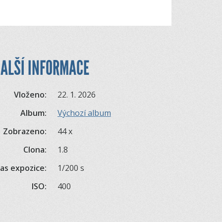
ALŠÍ INFORMACE
Vloženo:
22. 1. 2026
Album:
Výchozí album
Zobrazeno:
44 x
Clona:
1.8
as expozice:
1/200 s
ISO:
400