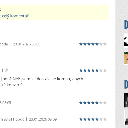
:
t celý komentář
D
|
 bodů
23.01.2026 06:05
|
u jinou? Než jsem se dostala ke kompu, abych
D
lké kouzlo :)
6 08:05
|
em
83 811 bodů
23.01.2026 08:09