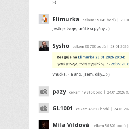
:-)
Elimurka
|
celkem
19 641 bodů
23.0
Jestli je tvoje, určitě si pyšný :-)
Sysho
|
celkem
38 703 bodů
23.01.2026
Reaguje na
Elimurka 23.01.2026 20:34
:
zobrazit 
"Jestli je tvoje, určitě si pyšný :-)..." -
Vnučka, - a ano, jsem, díky... ;-)
pazy
|
celkem
49 816 bodů
24.01.2026 0
GL1001
|
celkem
46 812 bodů
24.01.20
Míla Vildová
|
celkem
56 801 bodů