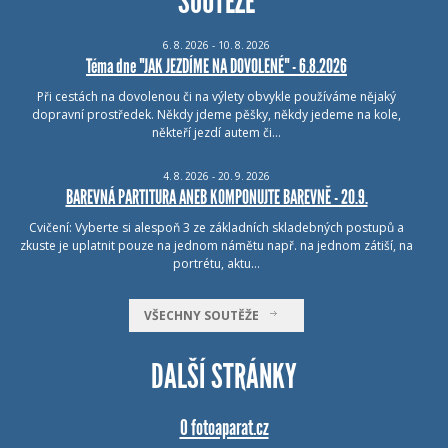
SOUTĚŽE
6.
8.
2026 - 10.
8.
2026
Téma dne "JAK JEZDÍME NA DOVOLENÉ" - 6.8.2026
Při cestách na dovolenou či na výlety obvykle používáme nějaký
dopravní prostředek. Někdy jdeme pěšky, někdy jedeme na kole,
někteří jezdí autem či…
4.
8.
2026 - 20.
9.
2026
BAREVNÁ PARTITURA ANEB KOMPONUJTE BAREVNĚ - 20.9.
Cvičení: Vyberte si alespoň 3 ze základních skladebných postupů a
zkuste je uplatnit pouze na jednom námětu např. na jednom zátiší, na
portrétu, aktu…
VŠECHNY SOUTĚŽE
DALŠÍ STRÁNKY
O fotoaparat.cz