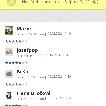
Nemůžete komentovat. Nejste přihlášen(a).
Marie
19.02.2026 11:10
|
celkem
84 919 bodů
josefpop
19.02.2026 11:36
|
celkem
1 451 bodů
Buša
19.02.2026 11:40
|
celkem
31 624 bodů
Irena Brožová
19.02.2026 13:16
|
celkem
39 824 bodů