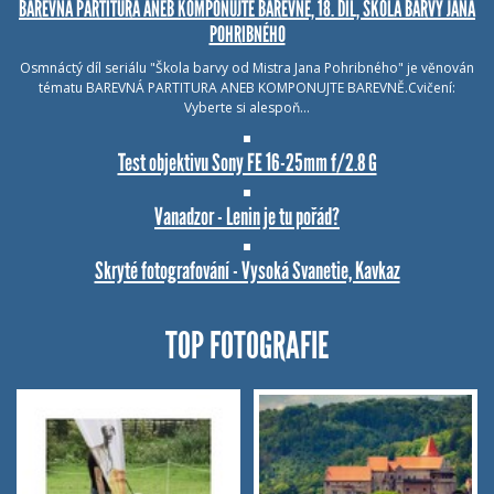
BAREVNÁ PARTITURA ANEB KOMPONUJTE BAREVNĚ, 18. DÍL, ŠKOLA BARVY JANA
POHRIBNÉHO
Osmnáctý díl seriálu "Škola barvy od Mistra Jana Pohribného" je věnován
tématu BAREVNÁ PARTITURA ANEB KOMPONUJTE BAREVNĚ.Cvičení:
Vyberte si alespoň…
Test objektivu Sony FE 16-25mm f/2.8 G
Vanadzor - Lenin je tu pořád?
Skryté fotografování - Vysoká Svanetie, Kavkaz
TOP FOTOGRAFIE