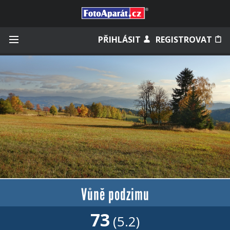
Přihlásit se
PŘIHLÁSIT
REGISTROVAT
Zapamatovat
Zapomněli jste heslo?
Měli jste účet na starém webu?
Vůně podzimu
73
(5.2)