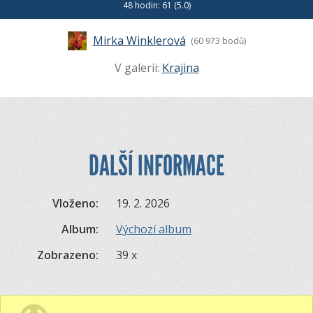
48 hodin: 61 (5.0)
Mirka Winklerová
(60 973 bodů)
V galerii:
Krajina
DALŠÍ INFORMACE
Vloženo:
19. 2. 2026
Album:
Výchozí album
Zobrazeno:
39 x