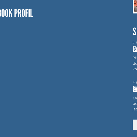
BOOK PROFIL
S
6.
Té
Př
do
ko
4.
BA
Cv
po
je