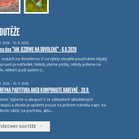
OUTĚŽE
8.
2026 - 10.
8.
2026
ma dne "JAK JEZDÍME NA DOVOLENÉ" - 6.8.2026
i cestách na dovolenou či na výlety obvykle používáme nějaký
pravní prostředek. Někdy jdeme pěšky, někdy jedeme na
le, někteří jezdí autem či…
8.
2026 - 20.
9.
2026
REVNÁ PARTITURA ANEB KOMPONUJTE BAREVNĚ - 20.9.
ičení: Vyberte si alespoň 3 ze základních skladebných
stupů a zkuste je uplatnit pouze na jednom námětu např. na
dnom zátiší, na portrétu, aktu…
VŠECHNY SOUTĚŽE