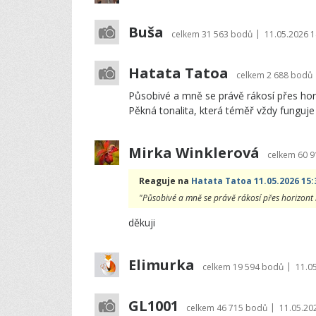
Buša
|
celkem
31 563 bodů
11.05.2026 1
Hatata Tatoa
celkem
2 688 bodů
Působivé a mně se právě rákosí přes hori
Pěkná tonalita, která téměř vždy funguje
Mirka Winklerová
celkem
60 
Reaguje na
Hatata Tatoa 11.05.2026 15:
"Působivé a mně se právě rákosí přes horizont l
děkuji
Elimurka
|
celkem
19 594 bodů
11.0
GL1001
|
celkem
46 715 bodů
11.05.20