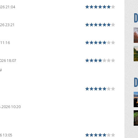
026 21:04
D
26 23:21
 11:16
026 18:07
u
D
5.2026 10:20
6 13:05