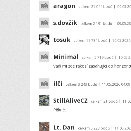
aragon
|
celkem
21 044 bodů
09.05.2
s.dovžik
|
celkem
2 191 bodů
09.05.20
tosuk
|
celkem
11 784 bodů
10.05.2026
Minimal
|
celkem
5 719 bodů
10.05.2
Vadí mi zde rákosí zasahujíci do horizont
ilči
|
celkem
3 243 bodů
11.05.2026 04:09
StillAliveCZ
|
celkem
21 bodů
11.0
Pěkné.
Lt. Dan
|
celkem
5 223 bodů
11.05.202