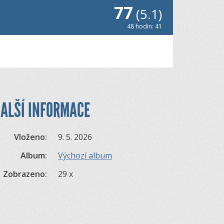
77
(5.1)
48 hodin: 41
ALŠÍ INFORMACE
Vloženo:
9. 5. 2026
Album:
Výchozí album
Zobrazeno:
29 x