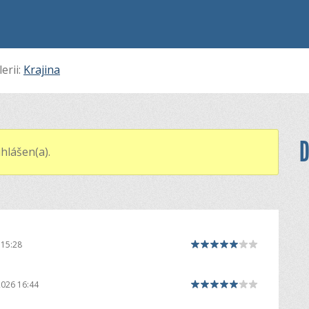
erii:
Krajina
D
hlášen(a).
 15:28
2026 16:44