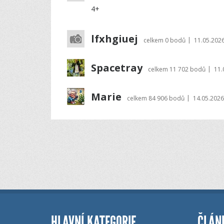
4+
lfxhgiuej
|
celkem
0 bodů
11.05.2026
Spacetray
|
celkem
11 702 bodů
11.
Marie
|
celkem
84 906 bodů
14.05.2026
HLAVNÍ KATEGORIE
ČLÁN