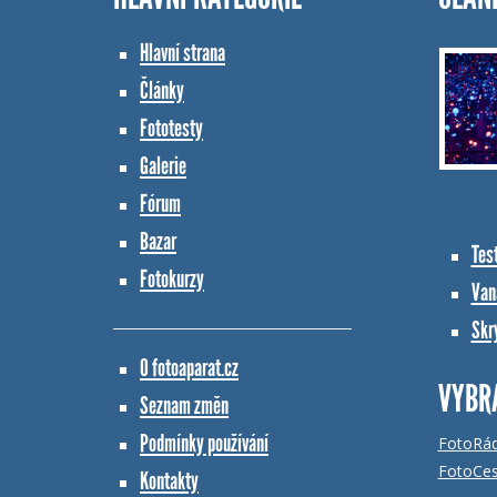
Hlavní strana
Články
Fototesty
Galerie
Fórum
Bazar
Tes
Fotokurzy
Vana
Skr
O fotoaparat.cz
VYBR
Seznam změn
Podmínky používání
FotoRá
FotoCes
Kontakty