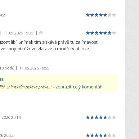
4:21
|
|
11.05.2026 15:35
zont líbí. Snímek tím získává právě tu zajímavost.
 ve spojení růžovo zlatavé a modře v obloze.
|
910 bodů
11.05.2026 19:55
35
:
zobrazit celý komentář
íbí. Snímek tím získává právě..." -
5.2026 20:14
26 20:22