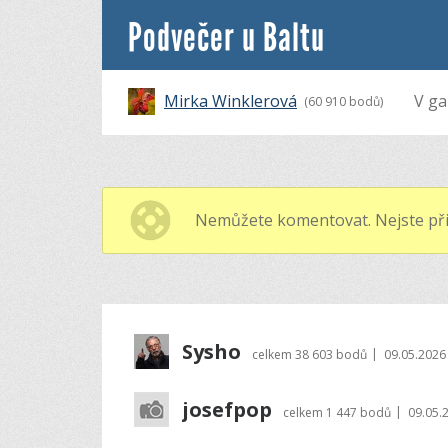
Podvečer u Baltu
Mirka Winklerová
V gal
(60 910 bodů)
Nemůžete komentovat. Nejste při
Sysho
|
celkem
38 603 bodů
09.05.2026
josefpop
|
celkem
1 447 bodů
09.05.