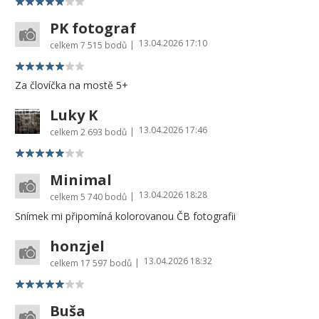
PK fotograf
13.04.2026 17:10
|
celkem
7 515 bodů
Za človíčka na mostě 5+
Luky K
13.04.2026 17:46
|
celkem
2 693 bodů
Minimal
13.04.2026 18:28
|
celkem
5 740 bodů
Snímek mi připomíná kolorovanou ČB fotografii
honzjel
13.04.2026 18:32
|
celkem
17 597 bodů
Buša