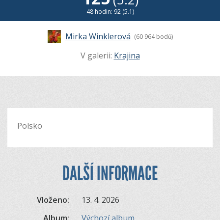
48 hodin: 92 (5.1)
Mirka Winklerová
(60 964 bodů)
V galerii:
Krajina
Polsko
DALŠÍ INFORMACE
Vloženo:
13. 4. 2026
Album:
Výchozí album