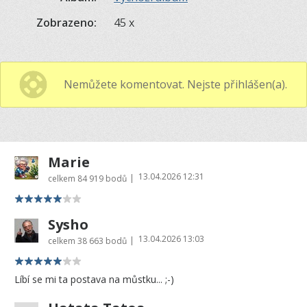
Zobrazeno:
45 x
Nemůžete komentovat. Nejste přihlášen(a).
Marie
13.04.2026 12:31
|
celkem
84 919 bodů
Sysho
13.04.2026 13:03
|
celkem
38 663 bodů
Líbí se mi ta postava na můstku... ;-)