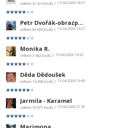
13.04.2026 18:57
|
celkem
31 619 bodů
Petr Dvořák-obrazprovas.cz
13.04.2026 19:27
|
celkem
83 800 bodů
Monika R.
13.04.2026 19:33
|
celkem
3 462 bodů
Děda Dědoušek
13.04.2026 19:45
|
celkem
14 498 bodů
Jarmila - Karamel
13.04.2026 21:41
|
celkem
70 971 bodů
Marimona