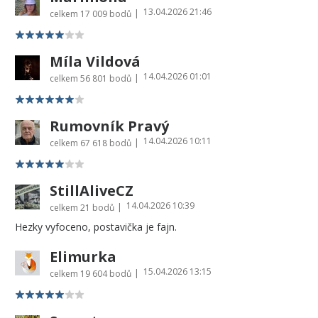
13.04.2026 21:46
|
celkem
17 009 bodů
Míla Vildová
14.04.2026 01:01
|
celkem
56 801 bodů
Rumovník Pravý
14.04.2026 10:11
|
celkem
67 618 bodů
StillAliveCZ
14.04.2026 10:39
|
celkem
21 bodů
Hezky vyfoceno, postavička je fajn.
Elimurka
15.04.2026 13:15
|
celkem
19 604 bodů