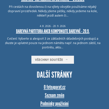
Při cestách na dovolenou či na výlety obvykle používáme nějaký
dopravní prostředek. Někdy jdeme pěšky, někdy jedeme na kole,
někteří jezdí autem či…
4.
8.
2026 - 20.
9.
2026
BAREVNÁ PARTITURA ANEB KOMPONUJTE BAREVNĚ - 20.9.
Cvičení: Vyberte si alespoň 3 ze základních skladebných postupů a
zkuste je uplatnit pouze na jednom námětu např. na jednom zátiší, na
portrétu, aktu…
VŠECHNY SOUTĚŽE
DALŠÍ STRÁNKY
O fotoaparat.cz
Seznam změn
Podmínky používání