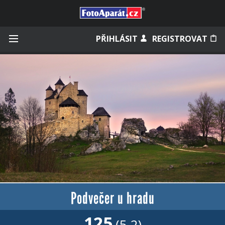
Přihlásit se
PŘIHLÁSIT
REGISTROVAT
Zapamatovat
Zapomněli jste heslo?
Měli jste účet na starém webu?
Podvečer u hradu
125
(5.2)