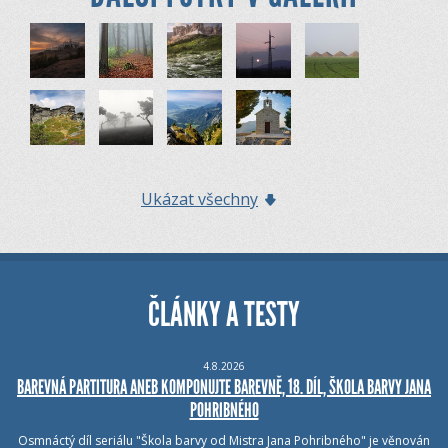
Ukázat všechny
ČLÁNKY A TESTY
4.8.2026
BAREVNÁ PARTITURA ANEB KOMPONUJTE BAREVNĚ, 18. DÍL, ŠKOLA BARVY JANA
POHRIBNÉHO
Osmnáctý díl seriálu "Škola barvy od Mistra Jana Pohribného" je věnován