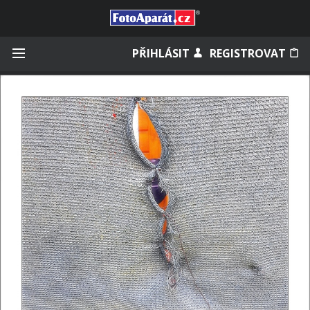
Přihlásit se
PŘIHLÁSIT
REGISTROVAT
Zapamatovat
Zapomněli jste heslo?
Měli jste účet na starém webu?