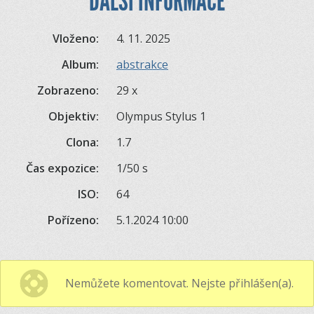
DALŠÍ INFORMACE
Vloženo:
4. 11. 2025
Album:
abstrakce
Zobrazeno:
29 x
Objektiv:
Olympus Stylus 1
Clona:
1.7
Čas expozice:
1/50 s
ISO:
64
Pořízeno:
5.1.2024 10:00
Nemůžete komentovat. Nejste přihlášen(a).