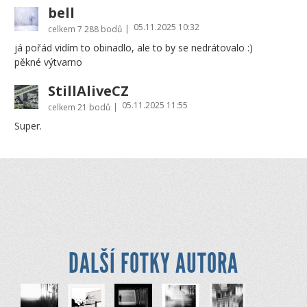
bell
05.11.2025 10:32
|
celkem
7 288 bodů
já pořád vidím to obinadlo, ale to by se nedrátovalo :)
pěkné výtvarno
StillAliveCZ
05.11.2025 11:55
|
celkem
21 bodů
Super.
DALŠÍ FOTKY AUTORA