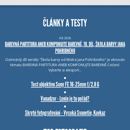
ČLÁNKY A TESTY
4.8.2026
BAREVNÁ PARTITURA ANEB KOMPONUJTE BAREVNĚ, 18. DÍL, ŠKOLA BARVY JANA
POHRIBNÉHO
Osmnáctý díl seriálu "Škola barvy od Mistra Jana Pohribného" je věnován
tématu BAREVNÁ PARTITURA ANEB KOMPONUJTE BAREVNĚ.Cvičení:
Vyberte si alespoň…
Test objektivu Sony FE 16-25mm f/2.8 G
Vanadzor - Lenin je tu pořád?
Skryté fotografování - Vysoká Svanetie, Kavkaz