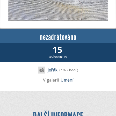
nezadrátováno
15
48 hodin: 15
jeřák
(7 972 bodů)
V galerii:
Umění