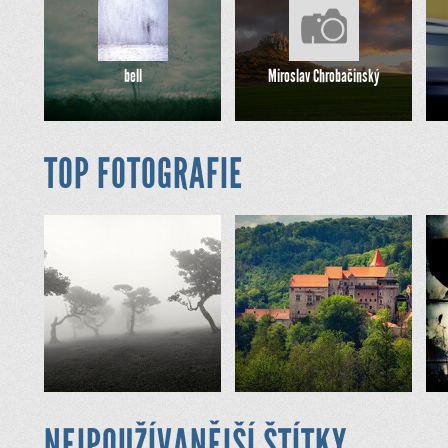
bell
Miroslav Chrobačinský
TOP FOTOGRAFIE
NEJPOUŽÍVANĚJŠÍ ŠTÍTKY