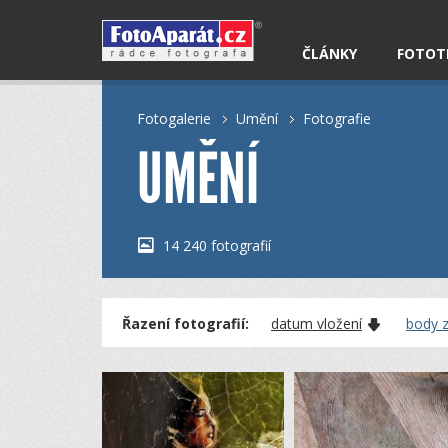
ČLÁNKY
FOTOT
Fotogalerie
Umění
Fotografie
UMĚNÍ
14 240 fotografií
Řazení fotografií:
datum vložení
body z