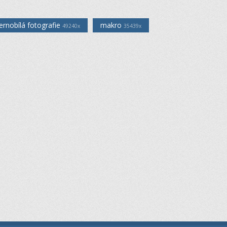
ernobílá fotografie
makro
49240x
35439x