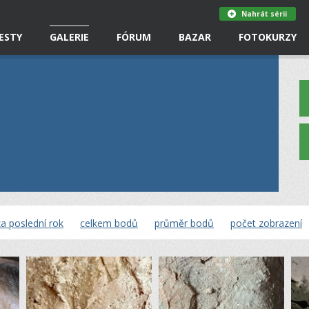
Nahrát sérii
ESTY
GALERIE
FÓRUM
BAZAR
FOTOKURZY
a poslední rok
celkem bodů
průměr bodů
počet zobrazení