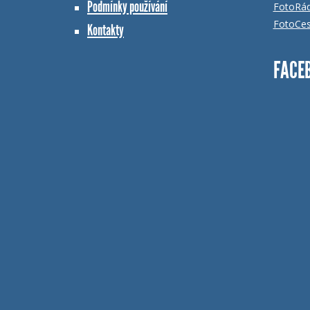
Podmínky používání
FotoRá
FotoCes
Kontakty
FACE