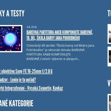
KY A TESTY
T
4.8.2026
BAREVNÁ PARTITURA ANEB KOMPONUJTE BAREVNĚ,
18. DÍL, ŠKOLA BARVY JANA POHRIBNÉHO
Osmnáctý díl seriálu "Škola barvy od Mistra Jana
Pohribného" je věnován tématu BAREVNÁ
PARTITURA ANEB KOMPONUJTE
BAREVNĚ.Cvičení: Vyberte si alespoň…
t objektivu Sony FE 16-25mm f/2.8 G
dzor - Lenin je tu pořád?
V
yté fotografování - Vysoká Svanetie, Kavkaz
ANÉ KATEGORIE