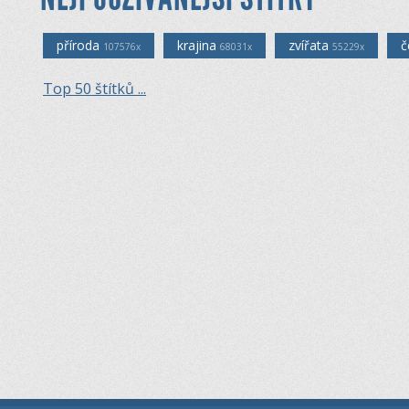
příroda
krajina
zvířata
č
107576x
68031x
55229x
Top 50 štítků ...