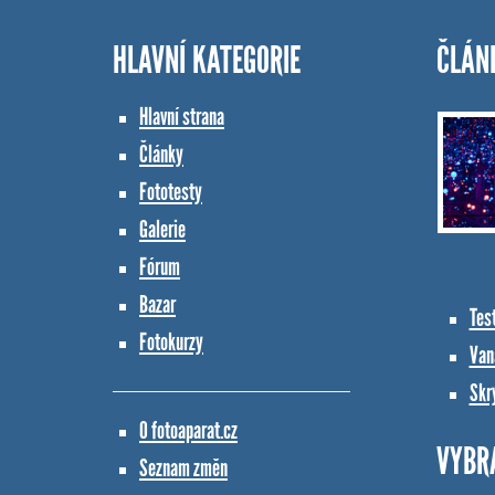
HLAVNÍ KATEGORIE
ČLÁN
Hlavní strana
Články
Fototesty
Galerie
Fórum
Bazar
Tes
Fotokurzy
Vana
Skr
O fotoaparat.cz
VYBR
Seznam změn