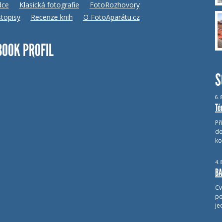
dce
Klasická fotografie
FotoRozhovory
topisy
Recenze knih
O FotoAparátu.cz
BOOK PROFIL
S
6.
Té
Př
do
ko
4.
BA
Cv
po
je