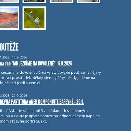
OUTĚŽE
8.
2026 - 10.
8.
2026
ma dne "JAK JEZDÍME NA DOVOLENÉ" - 6.8.2026
i cestách na dovolenou či na výlety obvykle používáme nějaký
pravní prostředek. Někdy jdeme pěšky, někdy jedeme na
le, někteří jezdí autem či…
8.
2026 - 20.
9.
2026
REVNÁ PARTITURA ANEB KOMPONUJTE BAREVNĚ - 20.9.
ičení: Vyberte si alespoň 3 ze základních skladebných
stupů a zkuste je uplatnit pouze na jednom námětu např. na
dnom zátiší, na portrétu, aktu…