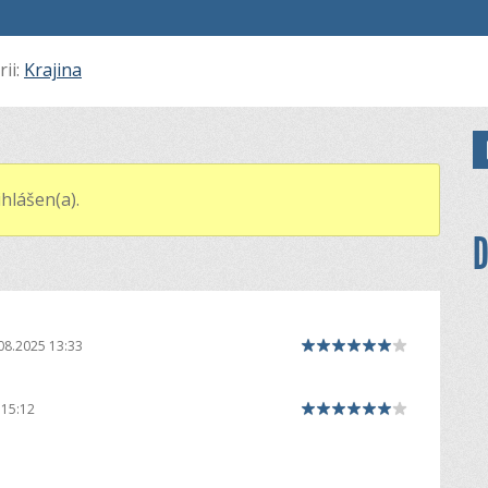
rii:
Krajina
hlášen(a).
D
08.2025 13:33
 15:12