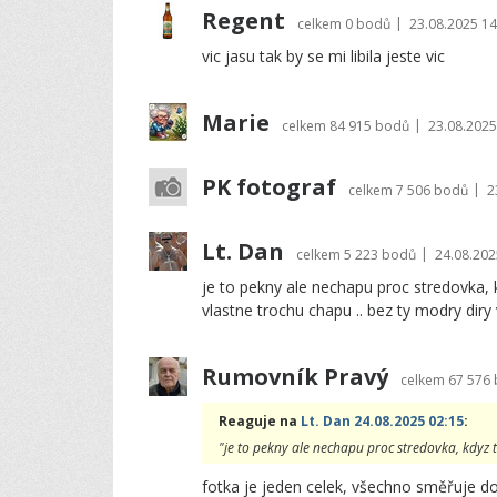
Regent
|
celkem
0 bodů
23.08.2025 14
vic jasu tak by se mi libila jeste vic
Marie
|
celkem
84 915 bodů
23.08.2025
PK fotograf
|
celkem
7 506 bodů
2
Lt. Dan
|
celkem
5 223 bodů
24.08.202
je to pekny ale nechapu proc stredovka, k
vlastne trochu chapu .. bez ty modry diry
Rumovník Pravý
celkem
67 576
Reaguje na
Lt. Dan 24.08.2025 02:15
:
"je to pekny ale nechapu proc stredovka, kdyz t
fotka je jeden celek, všechno směřuje d