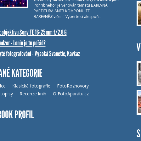
Pohribného" je věnován tématu BAREVNÁ
PARTITURA ANEB KOMPONUJTE
BAREVNĚ.Cvičení: Vyberte si alespoň…
t objektivu Sony FE 16-25mm f/2.8 G
dzor - Lenin je tu pořád?
V
yté fotografování - Vysoká Svanetie, Kavkaz
ANÉ KATEGORIE
dce
Klasická fotografie
FotoRozhovory
topisy
Recenze knih
O FotoAparátu.cz
BOOK PROFIL
S