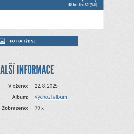
48 hodin: 82 (5.8)
FOTKA TÝDNE
ALŠÍ INFORMACE
Vloženo:
22. 8. 2025
Album:
Výchozí album
Zobrazeno:
79 x