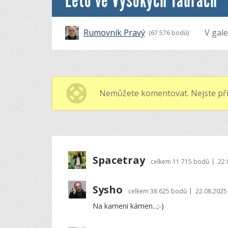
Léto ve Vysokých Taurách
Rumovník Pravý
V gale
(67 576 bodů)
Nemůžete komentovat. Nejste při
Spacetray
|
celkem
11 715 bodů
22.
Sysho
|
celkem
38 625 bodů
22.08.2025
Na kameni kámen...;-)