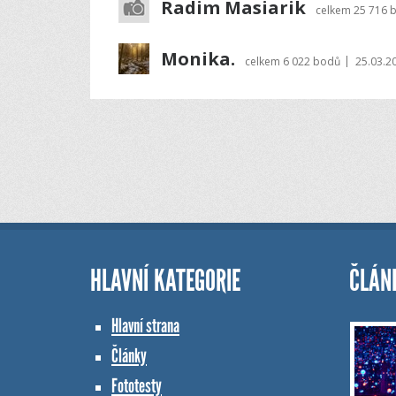
Radim Masiarik
celkem
25 716 
Monika.
|
celkem
6 022 bodů
25.03.2
HLAVNÍ KATEGORIE
ČLÁN
Hlavní strana
Články
Fototesty