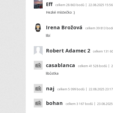
Eff
|
celkem
28 863 bodů
22.08.2025 15:56
Hezké místečko :)
Irena Brožová
celkem
39 813 bod
líbí
Robert Adamec 2
celkem
131 6
casablanca
|
celkem
41 528 bodů
2
libůstka
naj
|
celkem
5 099 bodů
22.08.2025 23:17
bohan
|
celkem
3 167 bodů
23.08.2025