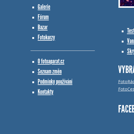
Galerie
Fórum
Bazar
Tes
Fotokurzy
Vana
Skr
O fotoaparat.cz
VYBR
Seznam změn
Podmínky používání
FotoRá
FotoCes
Kontakty
FACE