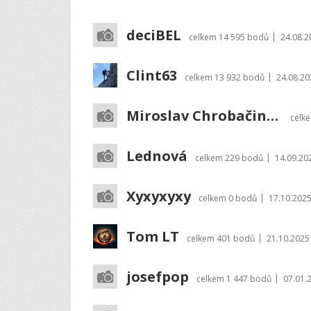
deciBEL
|
celkem
14 595 bodů
24.08.2
Clint63
|
celkem
13 932 bodů
24.08.20
Miroslav Chrobačinský
celk
Lednová
|
celkem
229 bodů
14.09.20
Xyxyxyxy
|
celkem
0 bodů
17.10.2025
Tom LT
|
celkem
401 bodů
21.10.2025
josefpop
|
celkem
1 447 bodů
07.01.