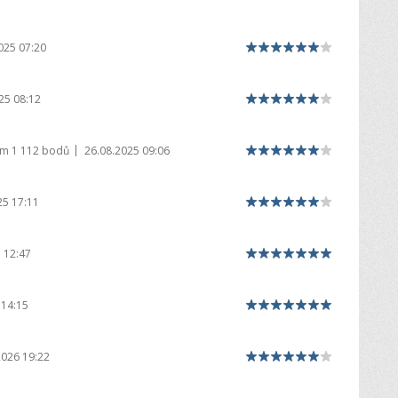
025 07:20
25 08:12
|
em
1 112 bodů
26.08.2025 09:06
25 17:11
 12:47
 14:15
2026 19:22