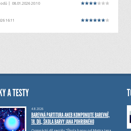
|
bodů
08.01.2026 20:10
026 16:11
KY A TESTY
T
4.8.2026
BAREVNÁ PARTITURA ANEB KOMPONUJTE BAREVNĚ,
18. DÍL, ŠKOLA BARVY JANA POHRIBNÉHO
Osmnáctý díl seriálu "Škola barvy od Mistra Jana