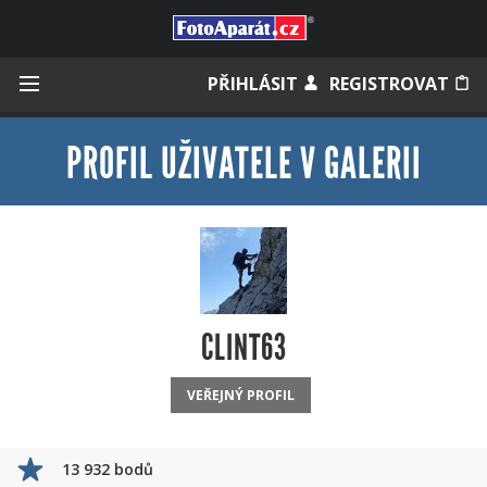
Přihlásit se
PŘIHLÁSIT
REGISTROVAT
PROFIL UŽIVATELE V GALERII
Zapamatovat
Zapomněli jste heslo?
Měli jste účet na starém webu?
CLINT63
VEŘEJNÝ PROFIL
13 932 bodů