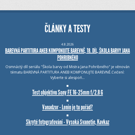
ČLÁNKY A TESTY
4.8.2026
BAREVNÁ PARTITURA ANEB KOMPONUJTE BAREVNĚ, 18. DÍL, ŠKOLA BARVY JANA
POHRIBNÉHO
Osmnáctý díl seriálu "Škola barvy od Mistra Jana Pohribného" je věnován
tématu BAREVNÁ PARTITURA ANEB KOMPONUJTE BAREVNĚ.Cvičení:
Vyberte si alespoň…
Test objektivu Sony FE 16-25mm f/2.8 G
Vanadzor - Lenin je tu pořád?
Skryté fotografování - Vysoká Svanetie, Kavkaz