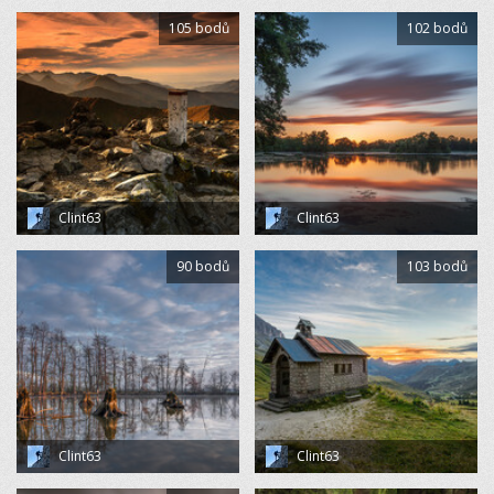
105 bodů
102 bodů
Clint63
Clint63
90 bodů
103 bodů
Clint63
Clint63