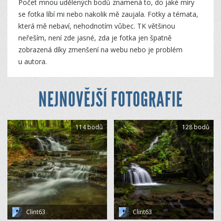
Počet mnou udělených bodů znamená to, do jaké míry
se fotka líbí mi nebo nakolik mě zaujala. Fotky a témata,
která mě nebaví, nehodnotím vůbec. TK většinou
neřeším, není zde jasné, zda je fotka jen špatně
zobrazená díky zmenšení na webu nebo je problém
u autora.
NEJNOVĚJŠÍ FOTOGRAFIE
114 bodů
128 bodů
Clint63
Clint63