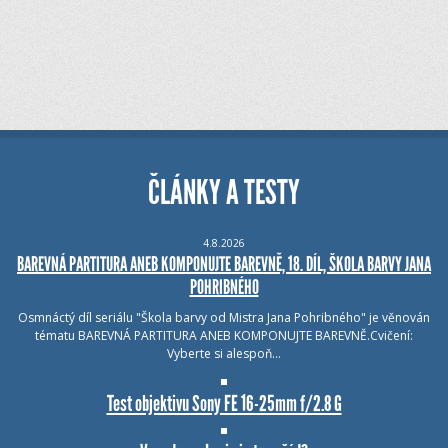
ČLÁNKY A TESTY
4.8.2026
BAREVNÁ PARTITURA ANEB KOMPONUJTE BAREVNĚ, 18. DÍL, ŠKOLA BARVY JANA
POHRIBNÉHO
Osmnáctý díl seriálu "Škola barvy od Mistra Jana Pohribného" je věnován
tématu BAREVNÁ PARTITURA ANEB KOMPONUJTE BAREVNĚ.Cvičení:
Vyberte si alespoň…
Test objektivu Sony FE 16-25mm f/2.8 G