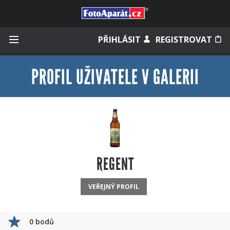
Přihlásit se
PŘIHLÁSIT
REGISTROVAT
PROFIL UŽIVATELE V GALERII
Zapamatovat
Zapomněli jste heslo?
Měli jste účet na starém webu?
REGENT
VEŘEJNÝ PROFIL
0 bodů