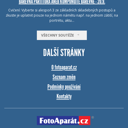
BAREVNÁ PARTITURA ANEB KOMPONUJTE BAREVNĚ - 20.9.
Cvičení: Vyberte si alespoň 3 ze základních skladebných postupů a
zkuste je uplatnit pouze na jednom námětu např. na jednom zátiší, na
portrétu, aktu…
VŠECHNY SOUTĚŽE
DALŠÍ STRÁNKY
O fotoaparat.cz
Seznam změn
Podmínky používání
Kontakty