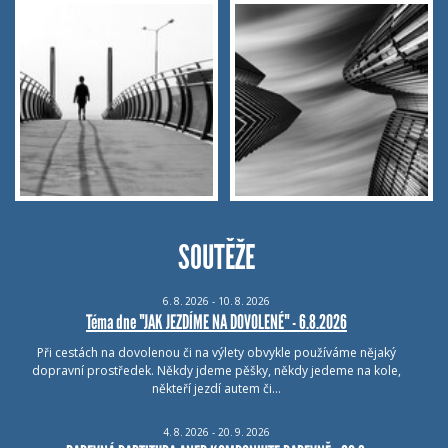
SOUTĚŽE
6.
8.
2026 - 10.
8.
2026
Téma dne "JAK JEZDÍME NA DOVOLENÉ" - 6.8.2026
Při cestách na dovolenou či na výlety obvykle používáme nějaký
dopravní prostředek. Někdy jdeme pěšky, někdy jedeme na kole,
někteří jezdí autem či…
4.
8.
2026 - 20.
9.
2026