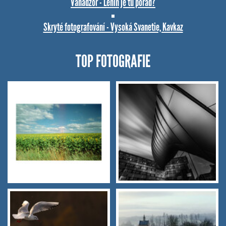
Vanadzor - Lenin je tu pořád?
Skryté fotografování - Vysoká Svanetie, Kavkaz
TOP FOTOGRAFIE