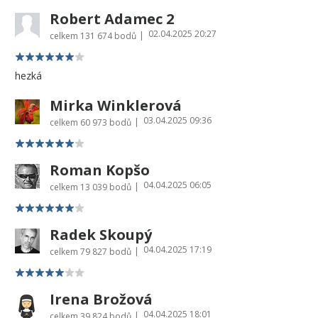
Robert Adamec 2
02.04.2025 20:27
|
celkem
131 674 bodů
hezká
Mirka Winklerová
03.04.2025 09:36
|
celkem
60 973 bodů
Roman Kopšo
04.04.2025 06:05
|
celkem
13 039 bodů
Radek Skoupý
04.04.2025 17:19
|
celkem
79 827 bodů
Irena Brožová
04.04.2025 18:01
|
celkem
39 824 bodů