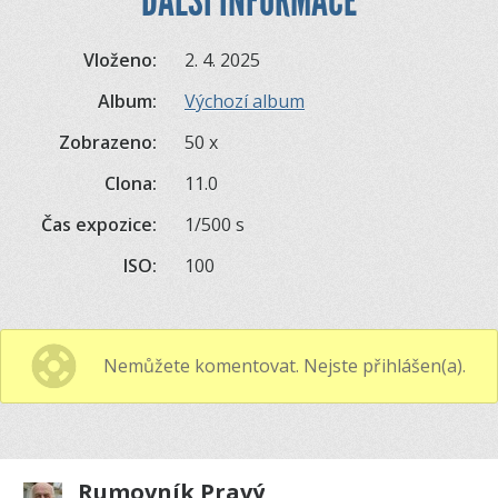
DALŠÍ INFORMACE
Vloženo:
2. 4. 2025
Album:
Výchozí album
Zobrazeno:
50 x
Clona:
11.0
Čas expozice:
1/500 s
ISO:
100
Nemůžete komentovat. Nejste přihlášen(a).
Rumovník Pravý