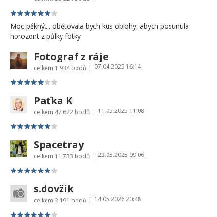
Moc pěkný.... obětovala bych kus oblohy, abych posunula
horozont z půlky fotky
Fotograf z ráje
07.04.2025 16:14
|
celkem
1 934 bodů
Paťka K
11.05.2025 11:08
|
celkem
47 622 bodů
Spacetray
23.05.2025 09:06
|
celkem
11 733 bodů
s.dovžik
14.05.2026 20:48
|
celkem
2 191 bodů