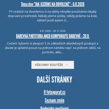
Téma dne "JAK JEZDÍME NA DOVOLENÉ" - 6.8.2026
Při cestách na dovolenou či na výlety obvykle používáme nějaký
dopravní prostředek. Někdy jdeme pěšky, někdy jedeme na kole,
někteří jezdí autem či…
4.
8.
2026 - 20.
9.
2026
BAREVNÁ PARTITURA ANEB KOMPONUJTE BAREVNĚ - 20.9.
Cvičení: Vyberte si alespoň 3 ze základních skladebných postupů a
zkuste je uplatnit pouze na jednom námětu např. na jednom zátiší, na
portrétu, aktu…
VŠECHNY SOUTĚŽE
DALŠÍ STRÁNKY
O fotoaparat.cz
Seznam změn
Podmínky používání