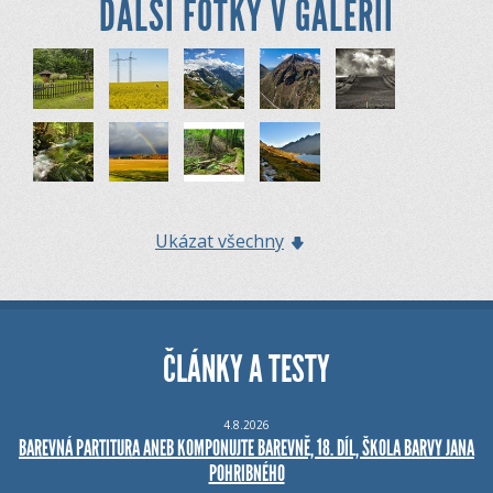
DALŠÍ FOTKY V GALERII
Ukázat všechny
ČLÁNKY A TESTY
4.8.2026
BAREVNÁ PARTITURA ANEB KOMPONUJTE BAREVNĚ, 18. DÍL, ŠKOLA BARVY JANA
POHRIBNÉHO