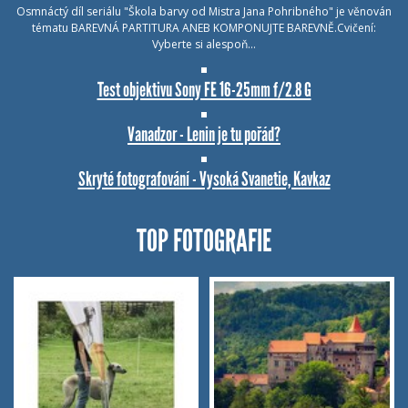
Osmnáctý díl seriálu "Škola barvy od Mistra Jana Pohribného" je věnován
tématu BAREVNÁ PARTITURA ANEB KOMPONUJTE BAREVNĚ.Cvičení:
Vyberte si alespoň…
Test objektivu Sony FE 16-25mm f/2.8 G
Vanadzor - Lenin je tu pořád?
Skryté fotografování - Vysoká Svanetie, Kavkaz
TOP FOTOGRAFIE