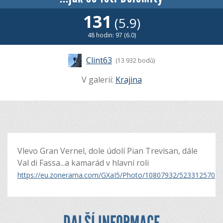
131
(5.9)
48 hodin: 97 (6.0)
Clint63
(13 932 bodů)
V galerii:
Krajina
Vlevo Gran Vernel, dole údolí Pian Trevisan, dále
Val di Fassa...a kamarád v hlavní roli
https://eu.zonerama.com/GXaI5/Photo/10807932/523312570