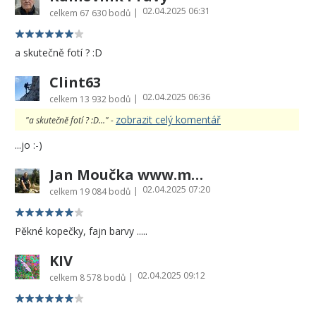
02.04.2025 06:31
|
celkem
67 630 bodů
a skutečně fotí ? :D
Clint63
02.04.2025 06:36
|
celkem
13 932 bodů
zobrazit celý komentář
"a skutečně fotí ? :D..." -
...jo :-)
Jan Moučka www.moucka.cz
02.04.2025 07:20
|
celkem
19 084 bodů
Pěkné kopečky, fajn barvy .....
KIV
02.04.2025 09:12
|
celkem
8 578 bodů