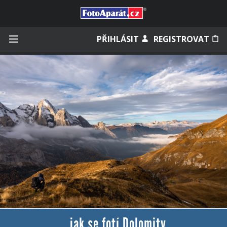
Přihlásit se
PŘIHLÁSIT
REGISTROVAT
Zapamatovat
Zapomněli jste heslo?
Měli jste účet na starém webu?
...jak se fotí Dolomity