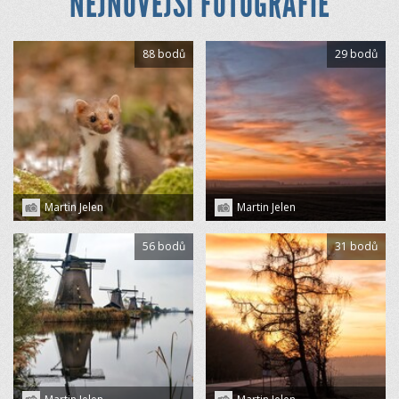
NEJNOVĚJŠÍ FOTOGRAFIE
88 bodů
29 bodů
Martin Jelen
Martin Jelen
56 bodů
31 bodů