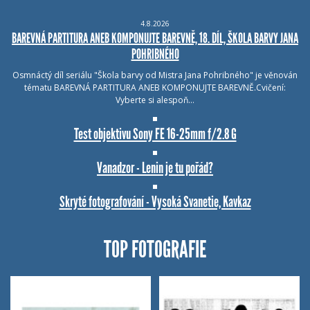
4.8.2026
BAREVNÁ PARTITURA ANEB KOMPONUJTE BAREVNĚ, 18. DÍL, ŠKOLA BARVY JANA
POHRIBNÉHO
Osmnáctý díl seriálu "Škola barvy od Mistra Jana Pohribného" je věnován
tématu BAREVNÁ PARTITURA ANEB KOMPONUJTE BAREVNĚ.Cvičení:
Vyberte si alespoň…
Test objektivu Sony FE 16-25mm f/2.8 G
Vanadzor - Lenin je tu pořád?
Skryté fotografování - Vysoká Svanetie, Kavkaz
TOP FOTOGRAFIE