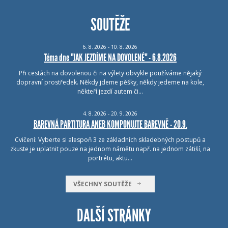
SOUTĚŽE
6.
8.
2026 - 10.
8.
2026
Téma dne "JAK JEZDÍME NA DOVOLENÉ" - 6.8.2026
Při cestách na dovolenou či na výlety obvykle používáme nějaký
dopravní prostředek. Někdy jdeme pěšky, někdy jedeme na kole,
někteří jezdí autem či…
4.
8.
2026 - 20.
9.
2026
BAREVNÁ PARTITURA ANEB KOMPONUJTE BAREVNĚ - 20.9.
Cvičení: Vyberte si alespoň 3 ze základních skladebných postupů a
zkuste je uplatnit pouze na jednom námětu např. na jednom zátiší, na
portrétu, aktu…
VŠECHNY SOUTĚŽE
DALŠÍ STRÁNKY