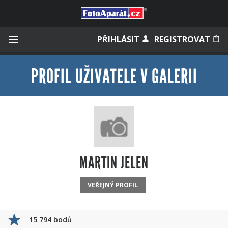
Přihlásit se
PŘIHLÁSIT
REGISTROVAT
PROFIL UŽIVATELE V GALERII
Zapamatovat
Zapomněli jste heslo?
Měli jste účet na starém webu?
MARTIN JELEN
VEŘEJNÝ PROFIL
15 794 bodů