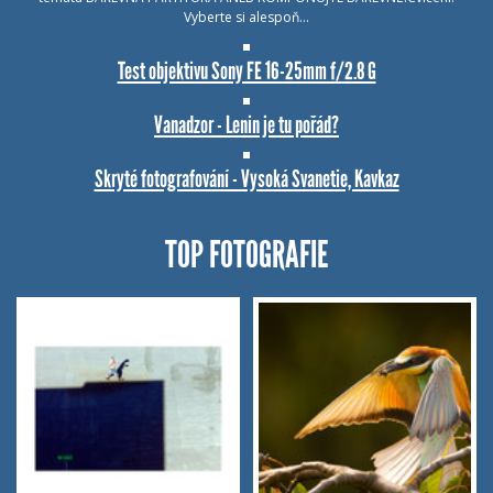
Vyberte si alespoň…
Test objektivu Sony FE 16-25mm f/2.8 G
Vanadzor - Lenin je tu pořád?
Skryté fotografování - Vysoká Svanetie, Kavkaz
TOP FOTOGRAFIE