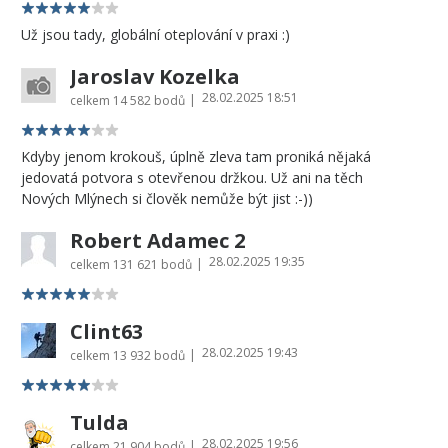
Už jsou tady, globální oteplování v praxi :)
Jaroslav Kozelka
28.02.2025 18:51
|
celkem
14 582 bodů
Kdyby jenom krokouš, úplně zleva tam proniká nějaká
jedovatá potvora s otevřenou držkou. Už ani na těch
Nových Mlýnech si člověk nemůže být jist :-))
Robert Adamec 2
28.02.2025 19:35
|
celkem
131 621 bodů
Clint63
28.02.2025 19:43
|
celkem
13 932 bodů
Tulda
28.02.2025 19:56
|
celkem
21 904 bodů