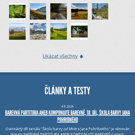
Ukázat všechny
ČLÁNKY A TESTY
4.8.2026
BAREVNÁ PARTITURA ANEB KOMPONUJTE BAREVNĚ, 18. DÍL, ŠKOLA BARVY JANA
POHRIBNÉHO
Osmnáctý díl seriálu "Škola barvy od Mistra Jana Pohribného" je věnován
tématu BAREVNÁ PARTITURA ANEB KOMPONUJTE BAREVNĚ.Cvičení: