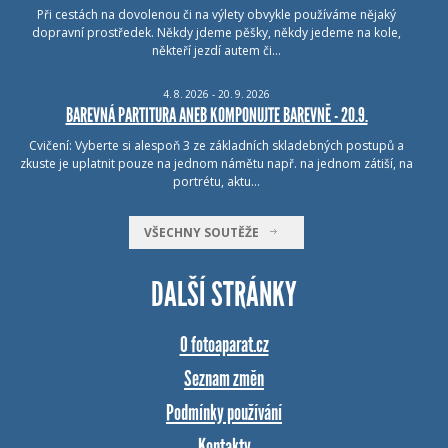
Při cestách na dovolenou či na výlety obvykle používáme nějaký
dopravní prostředek. Někdy jdeme pěšky, někdy jedeme na kole,
někteří jezdí autem či…
4.
8.
2026 - 20.
9.
2026
BAREVNÁ PARTITURA ANEB KOMPONUJTE BAREVNĚ - 20.9.
Cvičení: Vyberte si alespoň 3 ze základních skladebných postupů a
zkuste je uplatnit pouze na jednom námětu např. na jednom zátiší, na
portrétu, aktu…
VŠECHNY SOUTĚŽE
DALŠÍ STRÁNKY
O fotoaparat.cz
Seznam změn
Podmínky používání
Kontakty