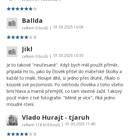
Ballda
01.03.2025 10:06
|
celkem
0 bodů
Jikl
01.03.2025 10:35
|
celkem
0 bodů
Je to takové "neučesané". Když bych měl použít příměr,
připadá mi to, jako by člověk přišel do mateřské školky a
každé to malé, hloupé dítě, si jedno přes druhé, říkalo o
kousek své pozornosti. Po odchodu člověka z toho všeho
brní hlava a marně přemýšlí, co tam vlastně zažil. Takový
pocit mám z tvé fotografie. "Méně je více", říká jedno
moudré rčení.
Vlado Hurajt - tjaruh
01.03.2025 11:40
|
celkem
118 616 bodů