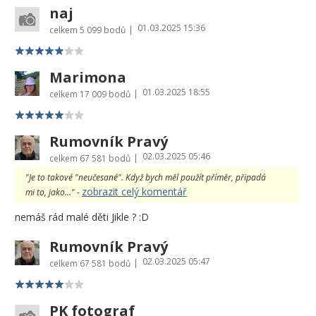
naj
01.03.2025 15:36
|
celkem
5 099 bodů
Marimona
01.03.2025 18:55
|
celkem
17 009 bodů
Rumovník Pravý
02.03.2025 05:46
|
celkem
67 581 bodů
"Je to takové "neučesané". Když bych měl použít příměr, připadá
zobrazit celý komentář
mi to, jako..." -
nemáš rád malé děti Jikle ? :D
Rumovník Pravý
02.03.2025 05:47
|
celkem
67 581 bodů
PK fotograf