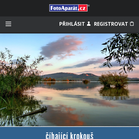
Přihlásit se
PŘIHLÁSIT
REGISTROVAT
Zapamatovat
Zapomněli jste heslo?
Měli jste účet na starém webu?
číhající krokouš