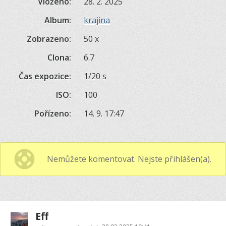
Vloženo:
28. 2. 2025
Album:
krajina
Zobrazeno:
50 x
Clona:
6.7
Čas expozice:
1/20 s
ISO:
100
Pořízeno:
14. 9. 17:47
Nemůžete komentovat. Nejste přihlášen(a).
Eff