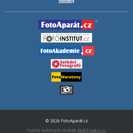
© 2026 FotoAparát.cz
Tvorba webových stránek
WebToad s.r.o.