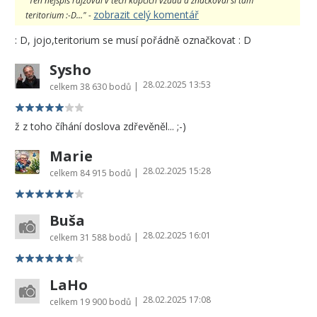
"Ten nejspíš rajzoval v těch kopcích vzadu a značkoval si tam
zobrazit celý komentář
teritorium :-D..." -
: D, jojo,teritorium se musí pořádně označkovat : D
Sysho
28.02.2025 13:53
|
celkem
38 630 bodů
ž z toho číhání doslova zdřevěněl... ;-)
Marie
28.02.2025 15:28
|
celkem
84 915 bodů
Buša
28.02.2025 16:01
|
celkem
31 588 bodů
LaHo
28.02.2025 17:08
|
celkem
19 900 bodů