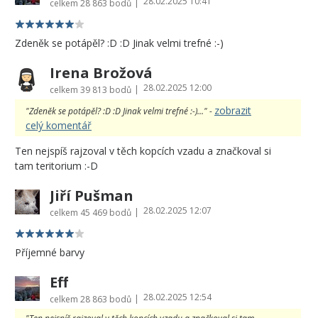
28.02.2025 10:41
|
celkem
28 863 bodů
Zdeněk se potápěl? :D :D Jinak velmi trefné :-)
Irena Brožová
28.02.2025 12:00
|
celkem
39 813 bodů
zobrazit
"Zdeněk se potápěl? :D :D Jinak velmi trefné :-)..." -
celý komentář
Ten nejspíš rajzoval v těch kopcích vzadu a značkoval si
tam teritorium :-D
Jiří Pušman
28.02.2025 12:07
|
celkem
45 469 bodů
Příjemné barvy
Eff
28.02.2025 12:54
|
celkem
28 863 bodů