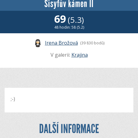
Sisyfův kámen II
69
(5.3)
48 hodin: 58 (5.2)
Irena Brožová
(39 830 bodů)
V galerii:
Krajina
;-)
DALŠÍ INFORMACE