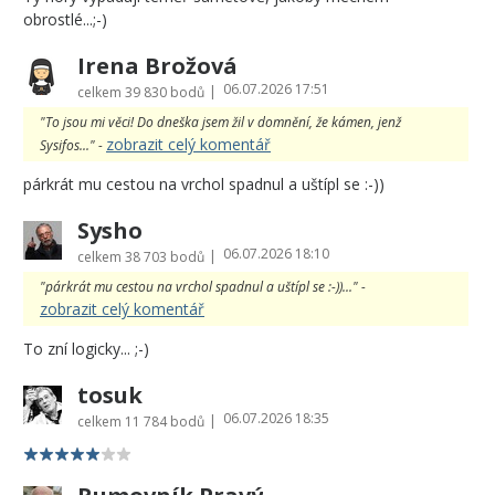
obrostlé...;-)
Irena Brožová
06.07.2026 17:51
|
celkem
39 830 bodů
"To jsou mi věci! Do dneška jsem žil v domnění, že kámen, jenž
zobrazit celý komentář
Sysifos..." -
párkrát mu cestou na vrchol spadnul a uštípl se :-))
Sysho
06.07.2026 18:10
|
celkem
38 703 bodů
"párkrát mu cestou na vrchol spadnul a uštípl se :-))..." -
zobrazit celý komentář
To zní logicky... ;-)
tosuk
06.07.2026 18:35
|
celkem
11 784 bodů