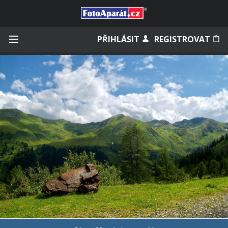
Přihlásit se
PŘIHLÁSIT
REGISTROVAT
Zapamatovat
Zapomněli jste heslo?
Měli jste účet na starém webu?