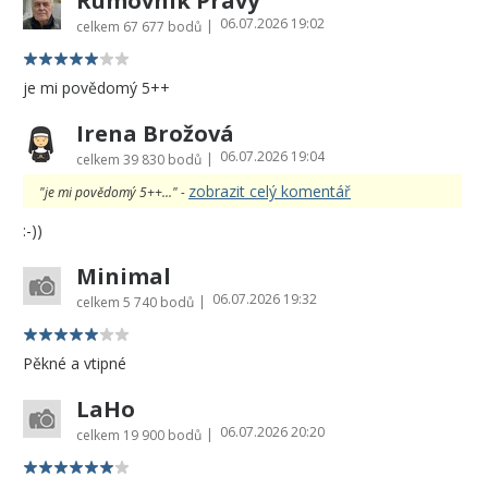
Rumovník Pravý
06.07.2026 19:02
|
celkem
67 677 bodů
je mi povědomý 5++
Irena Brožová
06.07.2026 19:04
|
celkem
39 830 bodů
zobrazit celý komentář
"je mi povědomý 5++..." -
:-))
Minimal
06.07.2026 19:32
|
celkem
5 740 bodů
Pěkné a vtipné
LaHo
06.07.2026 20:20
|
celkem
19 900 bodů