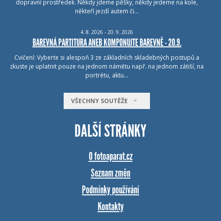
dopravní prostředek. Někdy jdeme pěšky, někdy jedeme na kole,
někteří jezdí autem či…
4.
8.
2026 - 20.
9.
2026
BAREVNÁ PARTITURA ANEB KOMPONUJTE BAREVNĚ - 20.9.
Cvičení: Vyberte si alespoň 3 ze základních skladebných postupů a
zkuste je uplatnit pouze na jednom námětu např. na jednom zátiší, na
portrétu, aktu…
VŠECHNY SOUTĚŽE
DALŠÍ STRÁNKY
O fotoaparat.cz
Seznam změn
Podmínky používání
Kontakty