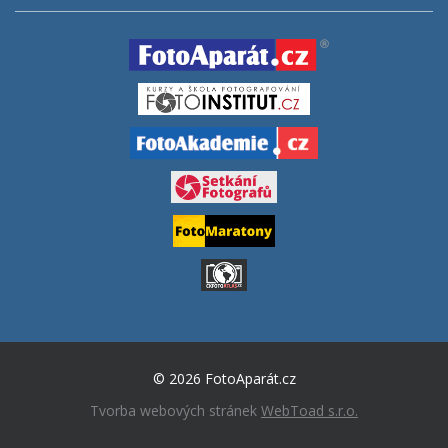
© 2026 FotoAparát.cz
Tvorba webových stránek
WebToad s.r.o.