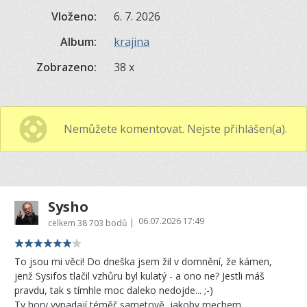
Vloženo:
6. 7. 2026
Album:
krajina
Zobrazeno:
38 x
Nemůžete komentovat. Nejste přihlášen(a).
Sysho
06.07.2026 17:49
|
celkem
38 703 bodů
To jsou mi věci! Do dneška jsem žil v domnění, že kámen,
jenž Sysifos tlačil vzhůru byl kulatý - a ono ne? Jestli máš
pravdu, tak s tímhle moc daleko nedojde... ;-)
Ty hory vypadají téměř sametově, jakoby mechem