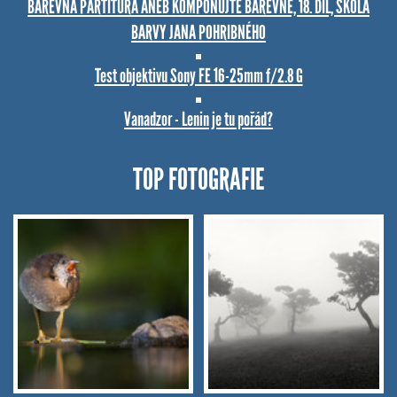
BAREVNÁ PARTITURA ANEB KOMPONUJTE BAREVNĚ, 18. DÍL, ŠKOLA
BARVY JANA POHRIBNÉHO
Test objektivu Sony FE 16-25mm f/2.8 G
Vanadzor - Lenin je tu pořád?
TOP FOTOGRAFIE