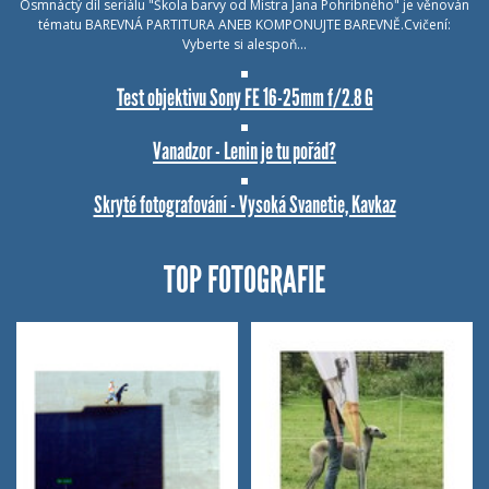
Osmnáctý díl seriálu "Škola barvy od Mistra Jana Pohribného" je věnován
tématu BAREVNÁ PARTITURA ANEB KOMPONUJTE BAREVNĚ.Cvičení:
Vyberte si alespoň…
Test objektivu Sony FE 16-25mm f/2.8 G
Vanadzor - Lenin je tu pořád?
Skryté fotografování - Vysoká Svanetie, Kavkaz
TOP FOTOGRAFIE