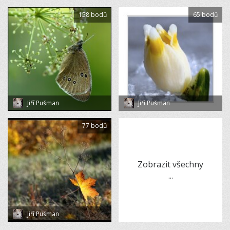
158 bodů
65 bodů
Jiří Pušman
Jiří Pušman
77 bodů
Zobrazit všechny
...
Jiří Pušman