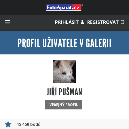
Přihlásit se
PŘIHLÁSIT
REGISTROVAT
PROFIL UŽIVATELE V GALERII
Zapamatovat
Zapomněli jste heslo?
Měli jste účet na starém webu?
JIŘÍ PUŠMAN
VEŘEJNÝ PROFIL
45 469 bodů