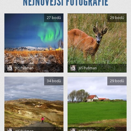
NEJNOVĚJŠÍ FOTOGRAFIE
27 bodů
29 bodů
Jiří Pušman
Jiří Pušman
34 bodů
29 bodů