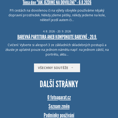
Téma dne "JAK JEZDÍME NA DOVOLENÉ" - 6.8.2026
Při cestách na dovolenou či na výlety obvykle používáme nějaký
dopravní prostředek. Někdy jdeme pěšky, někdy jedeme na kole,
někteří jezdí autem či…
4.
8.
2026 - 20.
9.
2026
BAREVNÁ PARTITURA ANEB KOMPONUJTE BAREVNĚ - 20.9.
Cvičení: Vyberte si alespoň 3 ze základních skladebných postupů a
zkuste je uplatnit pouze na jednom námětu např. na jednom zátiší, na
portrétu, aktu…
VŠECHNY SOUTĚŽE
DALŠÍ STRÁNKY
O fotoaparat.cz
Seznam změn
Podmínky používání