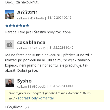
Děkuji za nakouknutí.
Arči2211
31.12.2024 09:15
|
celkem
2 457 bodů
Paráda.Také přeji Šťastný nový rok i tobě
casablanca
31.12.2024 10:46
|
celkem
41 528 bodů
Mě na fotce neruší nic a dovedu si ji představit na zdi a
relaxaci při pohledu na ni. Líbí se mi, že vršek zadního
kopečku není přímo na horizontu, ale přečuhuje, tak
akorát. Dobrá práce.
Sysho
31.12.2024 13:13
|
celkem
38 630 bodů
"Honzo,přece v Lužických :), podobně to má i Středohoří. Děkuji
zobrazit celý komentář
za..." -
Díky,děvče... ;-)