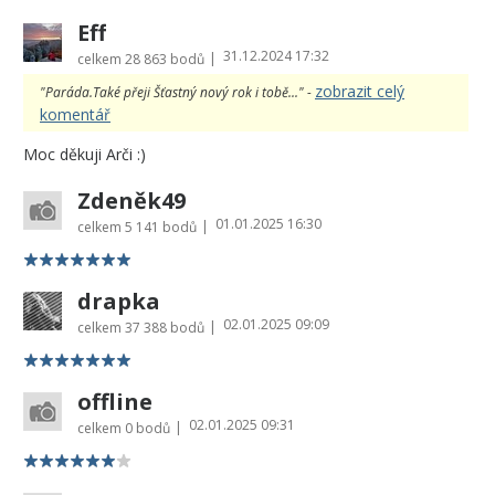
Eff
31.12.2024 17:32
|
celkem
28 863 bodů
zobrazit celý
"Paráda.Také přeji Šťastný nový rok i tobě..." -
komentář
Moc děkuji Arči :)
Zdeněk49
01.01.2025 16:30
|
celkem
5 141 bodů
drapka
02.01.2025 09:09
|
celkem
37 388 bodů
offline
02.01.2025 09:31
|
celkem
0 bodů