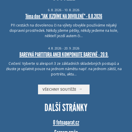
6.
8.
2026 - 10.
8.
2026
Téma dne "JAK JEZDÍME NA DOVOLENÉ" - 6.8.2026
Při cestách na dovolenou či na výlety obvykle používáme nějaký
dopravní prostředek. Někdy jdeme pěšky, někdy jedeme na kole,
někteří jezdí autem či…
4.
8.
2026 - 20.
9.
2026
BAREVNÁ PARTITURA ANEB KOMPONUJTE BAREVNĚ - 20.9.
Cvičení: Vyberte si alespoň 3 ze základních skladebných postupů a
zkuste je uplatnit pouze na jednom námětu např. na jednom zátiší, na
portrétu, aktu…
VŠECHNY SOUTĚŽE
DALŠÍ STRÁNKY
O fotoaparat.cz