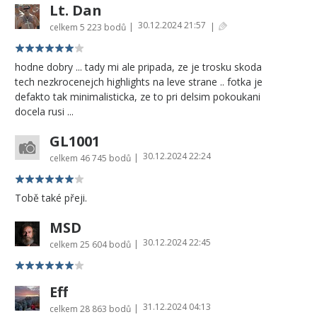
Lt. Dan
30.12.2024 21:57
|
|
celkem
5 223 bodů
hodne dobry ... tady mi ale pripada, ze je trosku skoda
tech nezkrocenejch highlights na leve strane .. fotka je
defakto tak minimalisticka, ze to pri delsim pokoukani
docela rusi ...
GL1001
30.12.2024 22:24
|
celkem
46 745 bodů
Tobě také přeji.
MSD
30.12.2024 22:45
|
celkem
25 604 bodů
Eff
31.12.2024 04:13
|
celkem
28 863 bodů