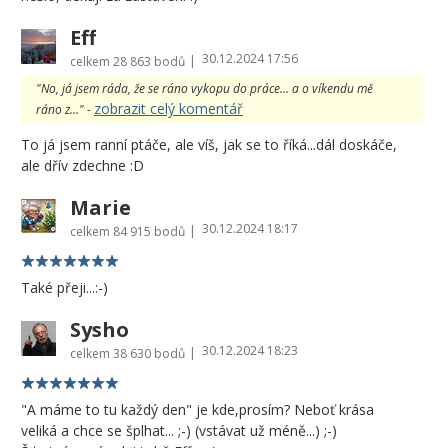
Eff
30.12.2024 17:56
|
celkem
28 863 bodů
"No, já jsem ráda, že se ráno vykopu do práce... a o víkendu mě
zobrazit celý komentář
ráno z..." -
To já jsem ranní ptáče, ale víš, jak se to říká...dál doskáče,
ale dřív zdechne :D
Marie
30.12.2024 18:17
|
celkem
84 915 bodů
Také přeji...:-)
Sysho
30.12.2024 18:23
|
celkem
38 630 bodů
"A máme to tu každý den" je kde,prosím? Neboť krása
veliká a chce se šplhat... ;-) (vstávat už méně...) ;-)