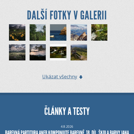
DALŠÍ FOTKY V GALERII
Ukázat všechny
ČLÁNKY A TESTY
4.8.2026
BAREVNÁ PARTITURA ANEB KOMPONUJTE BAREVNĚ, 18. DÍL, ŠKOLA BARVY JANA