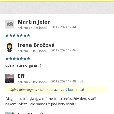
Martin Jelen
30.12.2024 17:44
|
celkem
15 794 bodů
Irena Brožová
30.12.2024 17:46
|
celkem
39 813 bodů
úplná fatamorgana :-)
Eff
30.12.2024 17:48
|
|
celkem
28 863 bodů
zobrazit celý komentář
"úplná fatamorgana :-)..." -
Díky, ano, to byla :), a máme to tu teď každý den, stačí
někam vylézt... ale samozřejmě brzy vstát :).