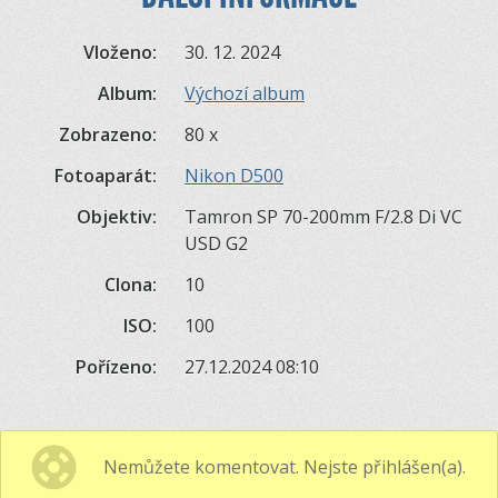
Vloženo:
30. 12. 2024
Album:
Výchozí album
Zobrazeno:
80 x
Fotoaparát:
Nikon D500
Objektiv:
Tamron SP 70-200mm F/2.8 Di VC
USD G2
Clona:
10
ISO:
100
Pořízeno:
27.12.2024 08:10
Nemůžete komentovat. Nejste přihlášen(a).