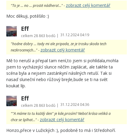
zobrazit celý komentář
"To je ... no ... prostě nádhera!..." -
Moc děkuji, potěšilo :)
Eff
31.12.2024 04:19
|
celkem
28 863 bodů
"hodne dobry ... tady mi ale pripada, ze je trosku skoda tech
zobrazit celý komentář
nezkrocenejch..." -
Mě to neruší a přepal tam není,to jsem si pohlídala,mohla
jsem to vycházející slunce něčím zaplácat, ale takhle ta
scéna byla a nejsem zastánkyní násilných retuší. Tak si
nasaď sluneční nebo růžový brejle,bude se ti na svět
koukat líp.
Eff
31.12.2024 04:36
|
celkem
28 863 bodů
""A máme to tu každý den" je kde,prosím? Neboť krása veliká a
zobrazit celý komentář
chce se šplhat..." -
Honzo,přece v Lužických :), podobně to má i Středohoří.