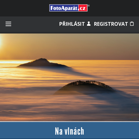
Přihlásit se
PŘIHLÁSIT
REGISTROVAT
Zapamatovat
Zapomněli jste heslo?
Měli jste účet na starém webu?
Na vlnách