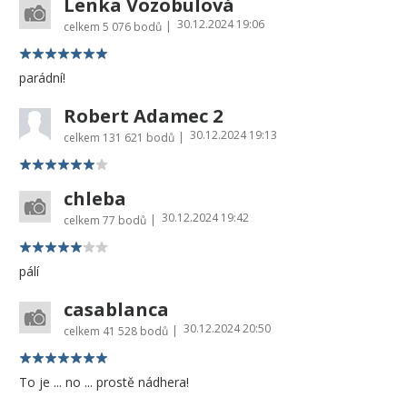
Lenka Vozobulová
30.12.2024 19:06
|
celkem
5 076 bodů
parádní!
Robert Adamec 2
30.12.2024 19:13
|
celkem
131 621 bodů
chleba
30.12.2024 19:42
|
celkem
77 bodů
pálí
casablanca
30.12.2024 20:50
|
celkem
41 528 bodů
To je ... no ... prostě nádhera!