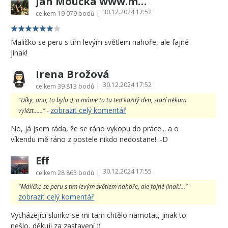
Jan Moučka www.moucka.cz
30.12.2024 17:52
|
celkem
19 079 bodů
Maličko se peru s tím levým světlem nahoře, ale fajné
jinak!
Irena Brožová
30.12.2024 17:52
|
celkem
39 813 bodů
"Díky, ano, to byla :), a máme to tu teď každý den, stačí někam
zobrazit celý komentář
vylézt......" -
No, já jsem ráda, že se ráno vykopu do práce... a o
víkendu mě ráno z postele nikdo nedostane! :-D
Eff
30.12.2024 17:55
|
celkem
28 863 bodů
"Maličko se peru s tím levým světlem nahoře, ale fajné jinak!..." -
zobrazit celý komentář
Vycházející slunko se mi tam chtělo namotat, jinak to
nešlo, děkuji za zastavení :)