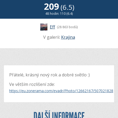
209
(6.5)
48 hodin: 110 (6.4)
Eff
(28 863 bodů)
V galerii:
Krajina
Přátelé, krásný nový rok a dobré světlo :)
Ve větším rozlišení zde:
https://eu.zonerama.com/evadr/Photo/12662167/507021828
DALŠÍ INFORMACE