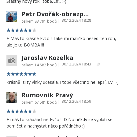
Šťastný nový rok i tobě,Eff... :-)
Petr Dvořák-obrazprovas.cz
30.12.2024 18:28
|
celkem
83 791 bodů
+ Máš to krásné Evčo ! Také mi maličko nesedí ten roh,
ale je to BOMBA !!!
Jaroslav Kozelka
30.12.2024 18:43
|
|
celkem
14 582 bodů
Krásně jsi ty vlnky učesala. I tobě všechno nejlepší, Evi :-)
Rumovník Pravý
30.12.2024 18:59
|
celkem
67 581 bodů
+ máš to krááááchné Evčo ! :D No někdy se vyplatí se
odmlčet a nachystat něco pořádného :)