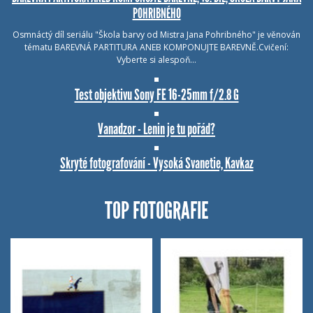
POHRIBNÉHO
Osmnáctý díl seriálu "Škola barvy od Mistra Jana Pohribného" je věnován
tématu BAREVNÁ PARTITURA ANEB KOMPONUJTE BAREVNĚ.Cvičení:
Vyberte si alespoň…
Test objektivu Sony FE 16-25mm f/2.8 G
Vanadzor - Lenin je tu pořád?
Skryté fotografování - Vysoká Svanetie, Kavkaz
TOP FOTOGRAFIE