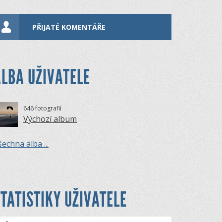
PŘIJATÉ KOMENTÁŘE
LBA UŽIVATELE
646 fotografií
Výchozí album
echna alba ...
TATISTIKY UŽIVATELE