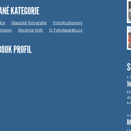
ANÉ KATEGORIE
dce
Klasická fotografie
FotoRozhovory
topisy
Recenze knih
O FotoAparátu.cz
BOOK PROFIL
S
6.
Té
Př
do
ko
4.
BA
Cv