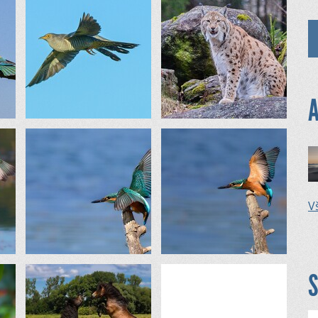
A
Vš
S