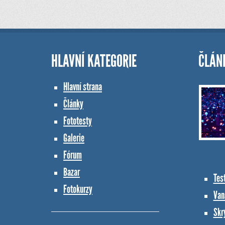
HLAVNÍ KATEGORIE
ČLÁN
Hlavní strana
Články
Fototesty
Galerie
Fórum
Bazar
Tes
Fotokurzy
Vana
Skr