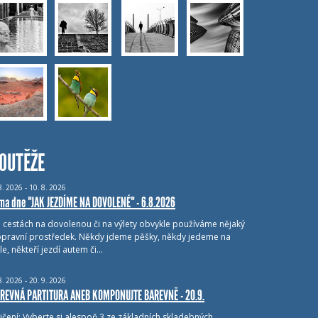
OUTĚŽE
8.
2026 - 10.
8.
2026
ma dne "JAK JEZDÍME NA DOVOLENÉ" - 6.8.2026
i cestách na dovolenou či na výlety obvykle používáme nějaký
pravní prostředek. Někdy jdeme pěšky, někdy jedeme na
le, někteří jezdí autem či…
8.
2026 - 20.
9.
2026
REVNÁ PARTITURA ANEB KOMPONUJTE BAREVNĚ - 20.9.
ičení: Vyberte si alespoň 3 ze základních skladebných