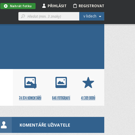
PŘIHLÁSIT
REGISTROVAT
Nahrát fotku
v lidech
24 874 KOMENTÁŘŮ
646 FOTOGRAFIÍ
41 309 BODŮ
KOMENTÁŘE UŽIVATELE