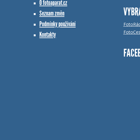
O fotoaparat.cz
VYBR
Seznam změn
Podmínky používání
FotoRá
FotoCes
Kontakty
FACE