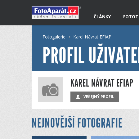
ČLÁNKY
FOTOT
Fotogalerie
Karel Návrat EFIAP
PROFIL UŽIVATE
KAREL NÁVRAT EFIAP
VEŘEJNÝ PROFIL
NEJNOVĚJŠÍ FOTOGRAFIE