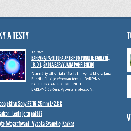
KY A TESTY
T
4.8.2026
BAREVNÁ PARTITURA ANEB KOMPONUJTE BAREVNĚ,
18. DÍL, ŠKOLA BARVY JANA POHRIBNÉHO
Osmnáctý díl seriálu "Škola barvy od Mistra Jana
Pohribného" je věnován tématu BAREVNÁ
PARTITURA ANEB KOMPONUJTE
BAREVNĚ.Cvičení: Vyberte si alespoň…
t objektivu Sony FE 16-25mm f/2.8 G
dzor - Lenin je tu pořád?
V
yté fotografování - Vysoká Svanetie, Kavkaz