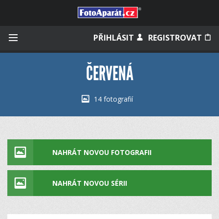
Přihlásit se
PŘIHLÁSIT
REGISTROVAT
ČERVENÁ
Zapamatovat
14 fotografií
Zapomněli jste heslo?
Měli jste účet na starém webu?
NAHRÁT NOVOU FOTOGRAFII
NAHRÁT NOVOU SÉRII