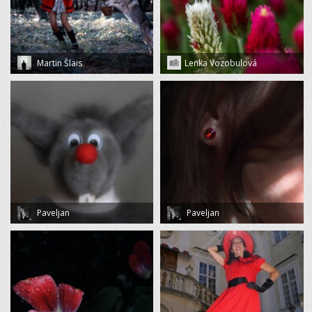
Martin Šlais
Lenka Vozobulová
Paveljan
Paveljan