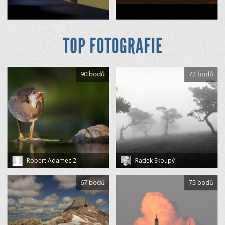
TOP FOTOGRAFIE
90 bodů
72 bodů
Robert Adamec 2
Radek Skoupý
67 bodů
75 bodů