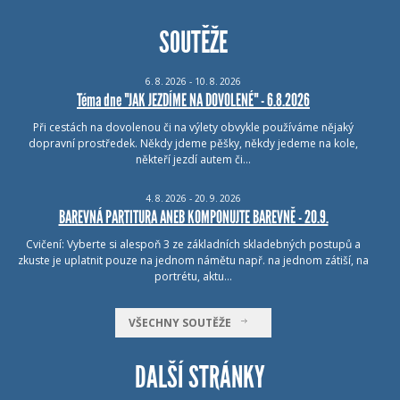
SOUTĚŽE
6.
8.
2026 - 10.
8.
2026
Téma dne "JAK JEZDÍME NA DOVOLENÉ" - 6.8.2026
Při cestách na dovolenou či na výlety obvykle používáme nějaký
dopravní prostředek. Někdy jdeme pěšky, někdy jedeme na kole,
někteří jezdí autem či…
4.
8.
2026 - 20.
9.
2026
BAREVNÁ PARTITURA ANEB KOMPONUJTE BAREVNĚ - 20.9.
Cvičení: Vyberte si alespoň 3 ze základních skladebných postupů a
zkuste je uplatnit pouze na jednom námětu např. na jednom zátiší, na
portrétu, aktu…
VŠECHNY SOUTĚŽE
DALŠÍ STRÁNKY