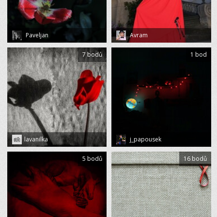
Paveljan
Avram
7 bodů
1 bod
lavanilka
j_papousek
5 bodů
16 bodů