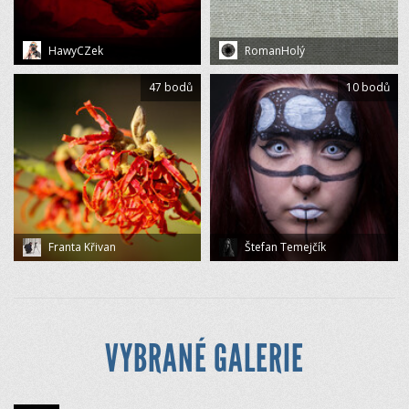
HawyCZek
RomanHolý
47 bodů
10 bodů
Franta Křivan
Štefan Temejčík
VYBRANÉ GALERIE