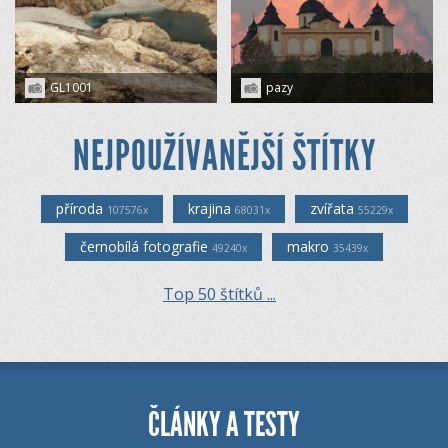
GL1001
pazy
NEJPOUŽÍVANĚJŠÍ ŠTÍTKY
příroda
krajina
zvířata
107576x
68031x
55229x
černobílá fotografie
makro
49240x
35439x
Top 50 štítků ...
ČLÁNKY A TESTY