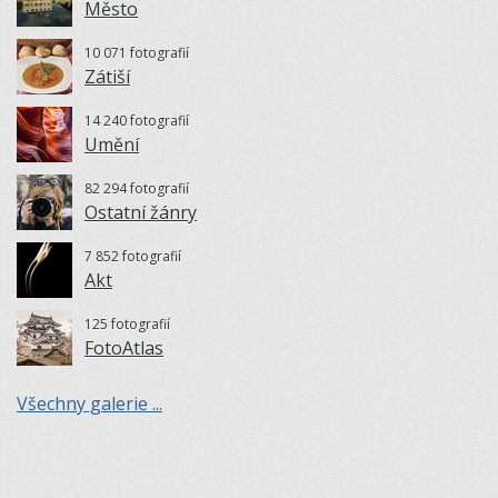
Město
10 071 fotografií
Zátiší
14 240 fotografií
Umění
82 294 fotografií
Ostatní žánry
7 852 fotografií
Akt
125 fotografií
FotoAtlas
Všechny galerie ...