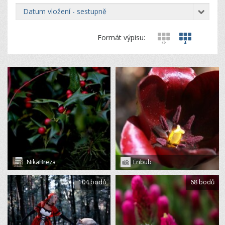
datum vložení - sestupně
Formát výpisu:
NikaBreza
Eribub
104 bodů
68 bodů