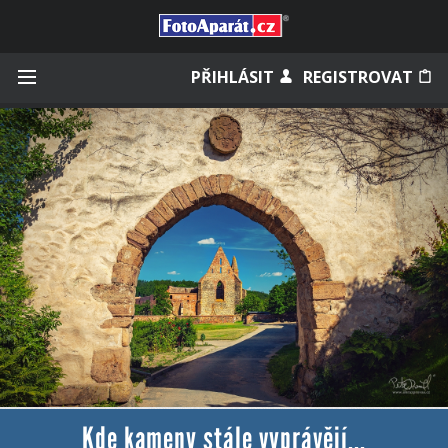
Přihlásit se
PŘIHLÁSIT
REGISTROVAT
Zapamatovat
Zapomněli jste heslo?
Měli jste účet na starém webu?
Kde kameny stále vyprávějí...