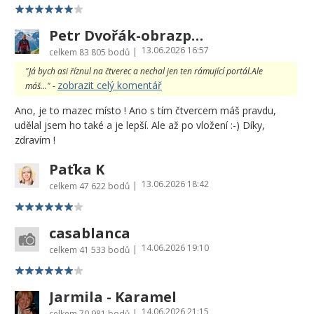
Petr Dvořák-obrazprovas.cz
13.06.2026 16:57
|
celkem
83 805 bodů
"Já bych asi říznul na čtverec a nechal jen ten rámující portál.Ale
zobrazit celý komentář
máš..." -
Ano, je to mazec místo ! Ano s tím čtvercem máš pravdu,
udělal jsem ho také a je lepší. Ale až po vložení :-) Díky,
zdravím !
Paťka K
13.06.2026 18:42
|
celkem
47 622 bodů
casablanca
14.06.2026 19:10
|
celkem
41 533 bodů
Jarmila - Karamel
14.06.2026 21:15
|
celkem
70 981 bodů