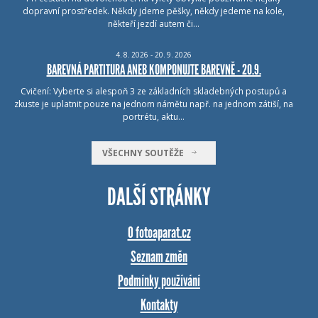
dopravní prostředek. Někdy jdeme pěšky, někdy jedeme na kole,
někteří jezdí autem či…
4.
8.
2026 - 20.
9.
2026
BAREVNÁ PARTITURA ANEB KOMPONUJTE BAREVNĚ - 20.9.
Cvičení: Vyberte si alespoň 3 ze základních skladebných postupů a
zkuste je uplatnit pouze na jednom námětu např. na jednom zátiší, na
portrétu, aktu…
VŠECHNY SOUTĚŽE
DALŠÍ STRÁNKY
O fotoaparat.cz
Seznam změn
Podmínky používání
Kontakty