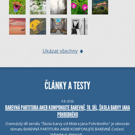
Ukázat všechny
ČLÁNKY A TESTY
4.8.2026
BAREVNÁ PARTITURA ANEB KOMPONUJTE BAREVNĚ, 18. DÍL, ŠKOLA BARVY JANA
POHRIBNÉHO
Osmnáctý díl seriálu "Škola barvy od Mistra Jana Pohribného" je věnován
tématu BAREVNÁ PARTITURA ANEB KOMPONUJTE BAREVNĚ.Cvičení:
Vyberte si alespoň…