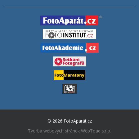
© 2026 FotoAparát.cz
Tvorba webových stránek
WebToad s.r.o.