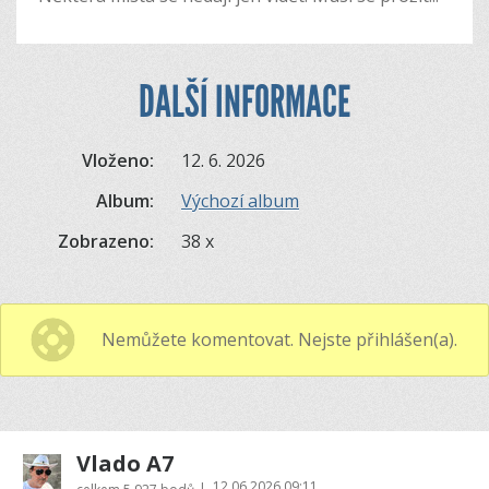
DALŠÍ INFORMACE
Vloženo:
12. 6. 2026
Album:
Výchozí album
Zobrazeno:
38 x
Nemůžete komentovat. Nejste přihlášen(a).
Vlado A7
12.06.2026 09:11
|