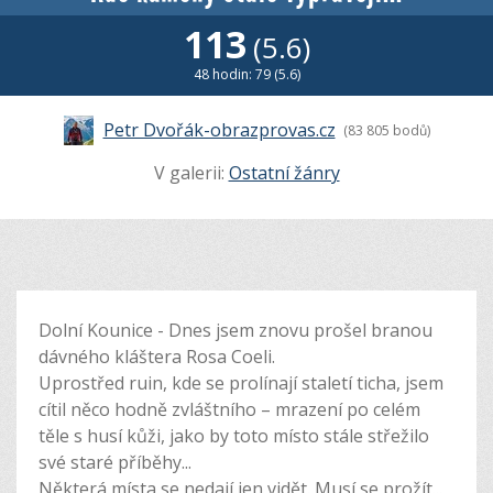
113
(5.6)
48 hodin: 79 (5.6)
Petr Dvořák-obrazprovas.cz
(83 805 bodů)
V galerii:
Ostatní žánry
Dolní Kounice - Dnes jsem znovu prošel branou
dávného kláštera Rosa Coeli.
Uprostřed ruin, kde se prolínají staletí ticha, jsem
cítil něco hodně zvláštního – mrazení po celém
těle s husí kůži, jako by toto místo stále střežilo
své staré příběhy...
Některá místa se nedají jen vidět. Musí se prožít...