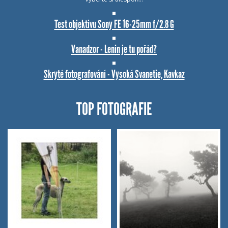
Test objektivu Sony FE 16-25mm f/2.8 G
Vanadzor - Lenin je tu pořád?
Skryté fotografování - Vysoká Svanetie, Kavkaz
TOP FOTOGRAFIE