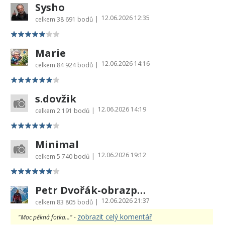
Sysho
12.06.2026 12:35
|
celkem
38 691 bodů
Marie
12.06.2026 14:16
|
celkem
84 924 bodů
s.dovžik
12.06.2026 14:19
|
celkem
2 191 bodů
Minimal
12.06.2026 19:12
|
celkem
5 740 bodů
Petr Dvořák-obrazprovas.cz
12.06.2026 21:37
|
celkem
83 805 bodů
zobrazit celý komentář
"Moc pěkná fotka..." -