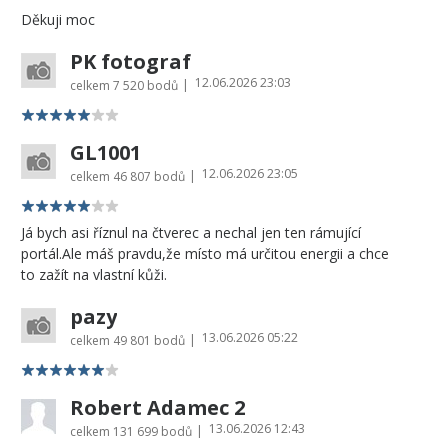
Děkuji moc
PK fotograf
12.06.2026 23:03
|
celkem
7 520 bodů
GL1001
12.06.2026 23:05
|
celkem
46 807 bodů
Já bych asi říznul na čtverec a nechal jen ten rámující
portál.Ale máš pravdu,že místo má určitou energii a chce
to zažít na vlastní kůži.
pazy
13.06.2026 05:22
|
celkem
49 801 bodů
Robert Adamec 2
13.06.2026 12:43
|
celkem
131 699 bodů