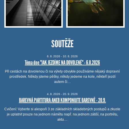
SOUTĚŽE
6.
8.
2026 - 10.
8.
2026
Téma dne "JAK JEZDÍME NA DOVOLENÉ" - 6.8.2026
Při cestách na dovolenou či na výlety obvykle používáme nějaký dopravní
prostředek. Někdy jdeme pěšky, někdy jedeme na kole, někteří jezdí
autem či…
4.
8.
2026 - 20.
9.
2026
BAREVNÁ PARTITURA ANEB KOMPONUJTE BAREVNĚ - 20.9.
Cvičení: Vyberte si alespoň 3 ze základních skladebných postupů a zkuste
je uplatnit pouze na jednom námětu např. na jednom zátiší, na portrétu,
aktu…