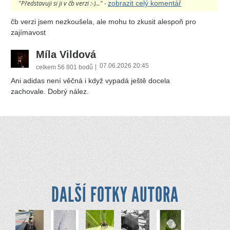
"Představuji si ji v čb verzi :-)..." -
zobrazit celý komentář
čb verzi jsem nezkoušela, ale mohu to zkusit alespoň pro
zajímavost
Míla Vildová
07.06.2026 20:45
|
celkem
56 801 bodů
Ani adidas není věčná i když vypadá ještě docela
zachovale. Dobrý nález.
DALŠÍ FOTKY AUTORA