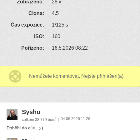
Zobrazeno:
28 x
Clona:
4.5
Čas expozice:
1/125 s
ISO:
160
Pořízeno:
16.5.2026 08:22
Nemůžete komentovat. Nejste přihlášen(a).
Sysho
04.06.2026 11:26
|
celkem
38 779 bodů
Doběhl do cíle...;-)