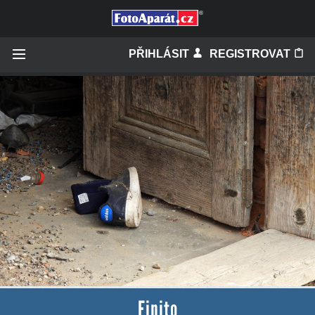
Přihlásit se
PŘIHLÁSIT
REGISTROVAT
Zapamatovat
Zapomněli jste heslo?
Měli jste účet na starém webu?
Finito