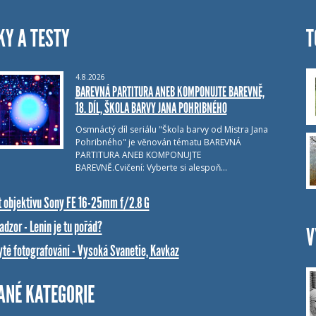
KY A TESTY
T
4.8.2026
BAREVNÁ PARTITURA ANEB KOMPONUJTE BAREVNĚ,
18. DÍL, ŠKOLA BARVY JANA POHRIBNÉHO
Osmnáctý díl seriálu "Škola barvy od Mistra Jana
Pohribného" je věnován tématu BAREVNÁ
PARTITURA ANEB KOMPONUJTE
BAREVNĚ.Cvičení: Vyberte si alespoň…
t objektivu Sony FE 16-25mm f/2.8 G
dzor - Lenin je tu pořád?
V
yté fotografování - Vysoká Svanetie, Kavkaz
ANÉ KATEGORIE