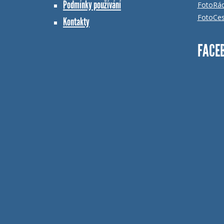
Podmínky používání
FotoRá
FotoCes
Kontakty
FACE