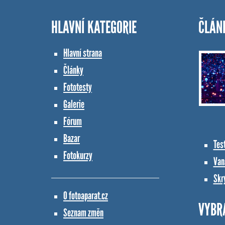
HLAVNÍ KATEGORIE
ČLÁN
Hlavní strana
Články
Fototesty
Galerie
Fórum
Bazar
Tes
Fotokurzy
Vana
Skr
O fotoaparat.cz
VYBR
Seznam změn