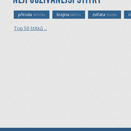
příroda
krajina
zvířata
č
107576x
68031x
55229x
Top 50 štítků ...