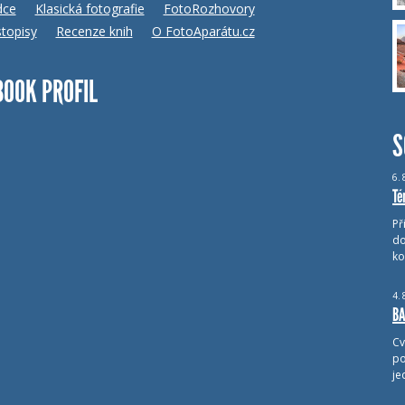
dce
Klasická fotografie
FotoRozhovory
topisy
Recenze knih
O FotoAparátu.cz
BOOK PROFIL
S
6.
Té
Př
do
ko
4.
BA
Cv
po
je