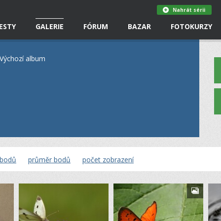
Nahrát sérii
ESTY
GALERIE
FÓRUM
BAZAR
FOTOKURZY
Výchozí album
 bodů
průměr bodů
počet zobrazení