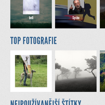
bell
Sysho
TOP FOTOGRAFIE
NEJPOUŽÍVANĚJŠÍ ŠTÍTKY