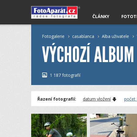
ČLÁNKY
FOTOT
Fotogalerie
casablanca
Alba uživatele
VÝCHOZÍ ALBUM
1 187 fotografií
Řazení fotografií:
datum vložení
počet