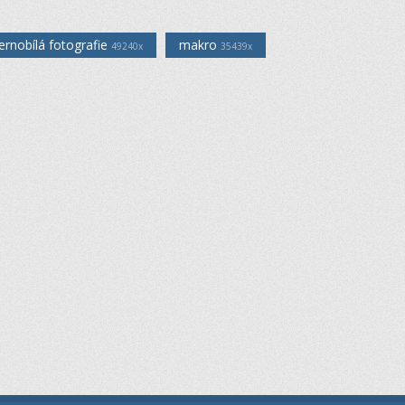
ernobílá fotografie
makro
49240x
35439x