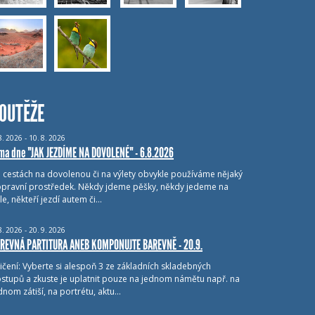
OUTĚŽE
8.
2026 - 10.
8.
2026
ma dne "JAK JEZDÍME NA DOVOLENÉ" - 6.8.2026
i cestách na dovolenou či na výlety obvykle používáme nějaký
pravní prostředek. Někdy jdeme pěšky, někdy jedeme na
le, někteří jezdí autem či…
8.
2026 - 20.
9.
2026
REVNÁ PARTITURA ANEB KOMPONUJTE BAREVNĚ - 20.9.
ičení: Vyberte si alespoň 3 ze základních skladebných
stupů a zkuste je uplatnit pouze na jednom námětu např. na
dnom zátiší, na portrétu, aktu…