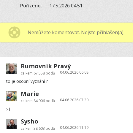
Pořízeno:
17.5.2026 04:51
Nemůžete komentovat. Nejste přihlášen(a).
Rumovník Pravý
04.06.2026 06:08
|
celkem
67 558 bodů
to je osobní vyznání ?
Marie
04.06.2026 07:30
|
celkem
84 906 bodů
:-)
Sysho
04.06.2026 11:19
|
celkem
38 603 bodů