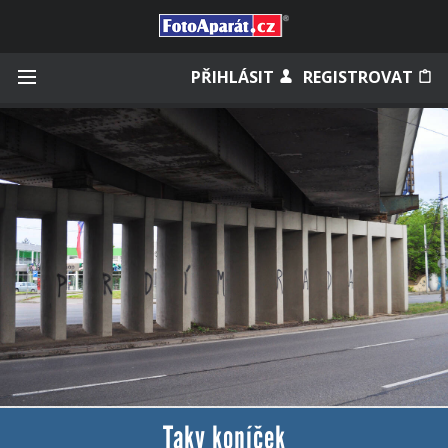
Přihlásit se
PŘIHLÁSIT
REGISTROVAT
Zapamatovat
Zapomněli jste heslo?
Měli jste účet na starém webu?
Taky koníček