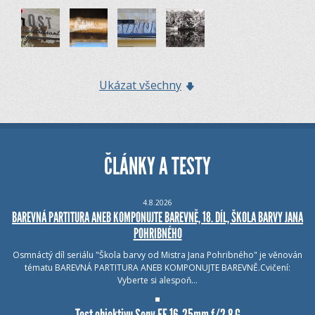
Ukázat všechny
ČLÁNKY A TESTY
4.8.2026
BAREVNÁ PARTITURA ANEB KOMPONUJTE BAREVNĚ, 18. DÍL, ŠKOLA BARVY JANA
POHRIBNÉHO
Osmnáctý díl seriálu "Škola barvy od Mistra Jana Pohribného" je věnován
tématu BAREVNÁ PARTITURA ANEB KOMPONUJTE BAREVNĚ.Cvičení:
Vyberte si alespoň…
Test objektivu Sony FE 16-25mm f/2.8 G