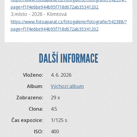
page=f1f4e6be944b95f718d672ab35341202
3.místo - 2026 - Klimtová
https://www.fotoaparat.cz/fotogalerie/fotografie/542388/?
page=f1f4e6be944b95f718d672ab35341202
DALŠÍ INFORMACE
Vloženo:
4. 6. 2026
Album:
Výchozí album
Zobrazeno:
29 x
Clona:
4.5
Čas expozice:
1/125 s
ISO:
400