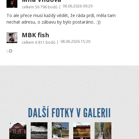
06.06.2026 09:29
|
celkem
56 796 bodů
To ale přece musí každý vědět, že ráda prdí, měla tam
nechat adresu, o zábavu by bylo postaráno.. :))
MBK fish
08.06.2026 15:20
|
celkem
6 811 bodů
:-D
DALŠÍ FOTKY V GALERII