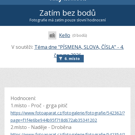
Zatím bez bodů
Fotografie má zatím pouze slovní hodnocení
Kello
(0 bodů)
V soutěži:
Téma dne "PÍSMENA, SLOVA, ČÍSLA" - 4.
června 2026
6. místo
Hodnocení:
1.místo - Proč - grga pitič
https://www.fotoaparat.cz/fotogalerie/fotografie/542362/?
page=f1f4e6be944b95f718d672ab35341202
2.místo - Naděje - Droběna
https://www.fotoaparat.cz/fotogalerie/fotografie/542354/?