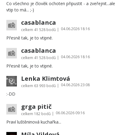
Co všechno je člověk ochoten připustit - a zveřejnit...ale
vtip to má... ;-)
casablanca
04.06.2026 18:16
|
celkem
41 528 bodů
Přesně tak, je to vtipné.
casablanca
04.06.2026 18:16
|
celkem
41 528 bodů
Přesně tak, je to vtipné.
Lenka Klimtová
04.06.2026 23:08
|
celkem
63 993 bodů
:-DD
grga pitič
06.06.2026 09:16
|
celkem
182 bodů
Praví luštěninová kuchařka...
Míla Vildová