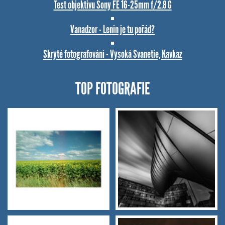
Test objektivu Sony FE 16-25mm f/2.8 G
Vanadzor - Lenin je tu pořád?
Skryté fotografování - Vysoká Svanetie, Kavkaz
TOP FOTOGRAFIE