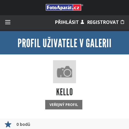
Přihlásit se
PŘIHLÁSIT
REGISTROVAT
PROFIL UŽIVATELE V GALERII
Zapamatovat
Zapomněli jste heslo?
Měli jste účet na starém webu?
KELLO
VEŘEJNÝ PROFIL
0 bodů