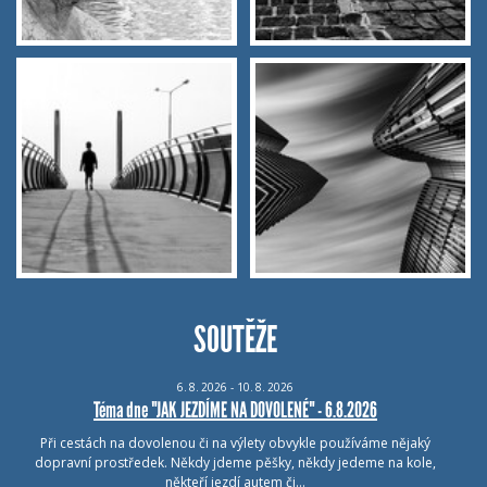
SOUTĚŽE
6.
8.
2026 - 10.
8.
2026
Téma dne "JAK JEZDÍME NA DOVOLENÉ" - 6.8.2026
Při cestách na dovolenou či na výlety obvykle používáme nějaký
dopravní prostředek. Někdy jdeme pěšky, někdy jedeme na kole,
někteří jezdí autem či…