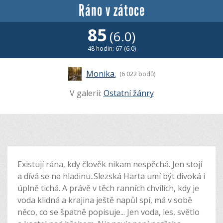
Ráno v zátoce
85
(6.0)
48 hodin: 67 (6.0)
Monika.
(6 022 bodů)
V galerii:
Ostatní žánry
Existují rána, kdy člověk nikam nespěchá. Jen stojí
a dívá se na hladinu..Slezská Harta umí být divoká i
úplně tichá. A právě v těch ranních chvílích, kdy je
voda klidná a krajina ještě napůl spí, má v sobě
něco, co se špatně popisuje... Jen voda, les, světlo