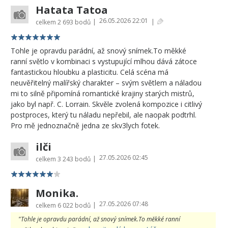
Hatata Tatoa
26.05.2026 22:01
|
|
celkem
2 693 bodů
Tohle je opravdu parádní, až snový snímek.To měkké
ranní světlo v kombinaci s vystupující mlhou dává zátoce
fantastickou hloubku a plasticitu. Celá scéna má
neuvěřitelný malířský charakter – svým světlem a náladou
mi to silně připomíná romantické krajiny starých mistrů,
jako byl např. C. Lorrain. Skvěle zvolená kompozice i citlivý
postproces, který tu náladu nepřebil, ale naopak podtrhl.
Pro mě jednoznačně jedna ze skv3lych fotek.
ilči
27.05.2026 02:45
|
celkem
3 243 bodů
Monika.
27.05.2026 07:48
|
celkem
6 022 bodů
"Tohle je opravdu parádní, až snový snímek.To měkké ranní