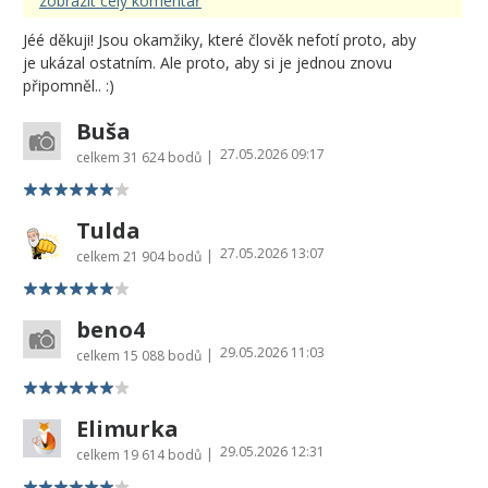
zobrazit celý komentář
Jéé děkuji! Jsou okamžiky, které člověk nefotí proto, aby
je ukázal ostatním. Ale proto, aby si je jednou znovu
připomněl.. :)
Buša
27.05.2026 09:17
|
celkem
31 624 bodů
Tulda
27.05.2026 13:07
|
celkem
21 904 bodů
beno4
29.05.2026 11:03
|
celkem
15 088 bodů
Elimurka
29.05.2026 12:31
|
celkem
19 614 bodů