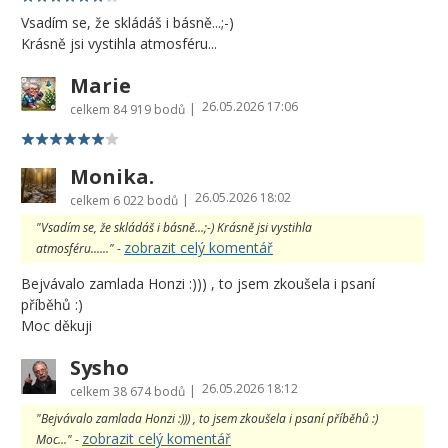
Vsadím se, že skládáš i básně...;-)
Krásně jsi vystihla atmosféru...
Marie
26.05.2026 17:06
|
celkem
84 919 bodů
Monika.
26.05.2026 18:02
|
celkem
6 022 bodů
"Vsadím se, že skládáš i básně...;-) Krásně jsi vystihla
zobrazit celý komentář
atmosféru......" -
Bejvávalo zamlada Honzi :))) , to jsem zkoušela i psaní
příběhů :)
Moc děkuji
Sysho
26.05.2026 18:12
|
celkem
38 674 bodů
"Bejvávalo zamlada Honzi :))) , to jsem zkoušela i psaní příběhů :)
zobrazit celý komentář
Moc..." -