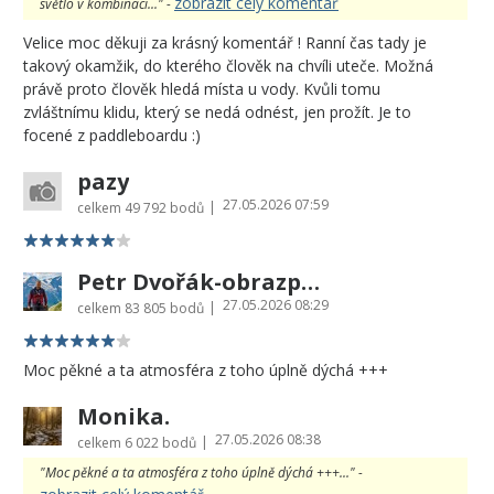
zobrazit celý komentář
světlo v kombinaci..." -
Velice moc děkuji za krásný komentář ! Ranní čas tady je
takový okamžik, do kterého člověk na chvíli uteče. Možná
právě proto člověk hledá místa u vody. Kvůli tomu
zvláštnímu klidu, který se nedá odnést, jen prožít. Je to
focené z paddleboardu :)
pazy
27.05.2026 07:59
|
celkem
49 792 bodů
Petr Dvořák-obrazprovas.cz
27.05.2026 08:29
|
celkem
83 805 bodů
Moc pěkné a ta atmosféra z toho úplně dýchá +++
Monika.
27.05.2026 08:38
|
celkem
6 022 bodů
"Moc pěkné a ta atmosféra z toho úplně dýchá +++..." -