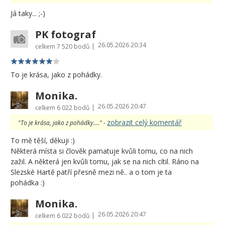
Já taky... ;-)
PK fotograf
26.05.2026 20:34
|
celkem
7 520 bodů
To je krása, jako z pohádky.
Monika.
26.05.2026 20:47
|
celkem
6 022 bodů
zobrazit celý komentář
"To je krása, jako z pohádky...." -
To mě těší, děkuji :)
Některá místa si člověk pamatuje kvůli tomu, co na nich
zažil. A některá jen kvůli tomu, jak se na nich cítil. Ráno na
Slezské Hartě patří přesně mezi ně.. a o tom je ta
pohádka :)
Monika.
26.05.2026 20:47
|
celkem
6 022 bodů