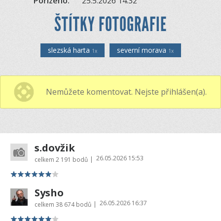
Pořízeno:
25.5.2026 14:32
ŠTÍTKY FOTOGRAFIE
slezská harta
severní morava
1x
1x
Nemůžete komentovat. Nejste přihlášen(a).
s.dovžik
26.05.2026 15:53
|
celkem
2 191 bodů
Sysho
26.05.2026 16:37
|
celkem
38 674 bodů