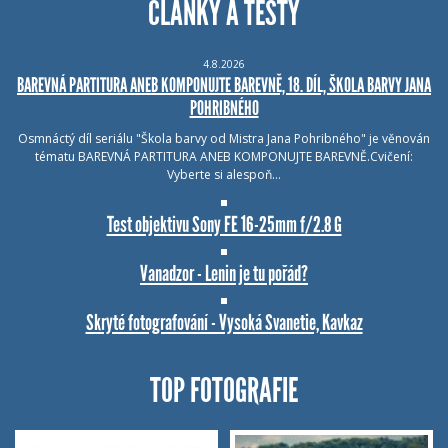
ČLÁNKY A TESTY
4.8.2026
BAREVNÁ PARTITURA ANEB KOMPONUJTE BAREVNĚ, 18. DÍL, ŠKOLA BARVY JANA
POHRIBNÉHO
Osmnáctý díl seriálu "Škola barvy od Mistra Jana Pohribného" je věnován
tématu BAREVNÁ PARTITURA ANEB KOMPONUJTE BAREVNĚ.Cvičení:
Vyberte si alespoň…
Test objektivu Sony FE 16-25mm f/2.8 G
Vanadzor - Lenin je tu pořád?
Skryté fotografování - Vysoká Svanetie, Kavkaz
TOP FOTOGRAFIE