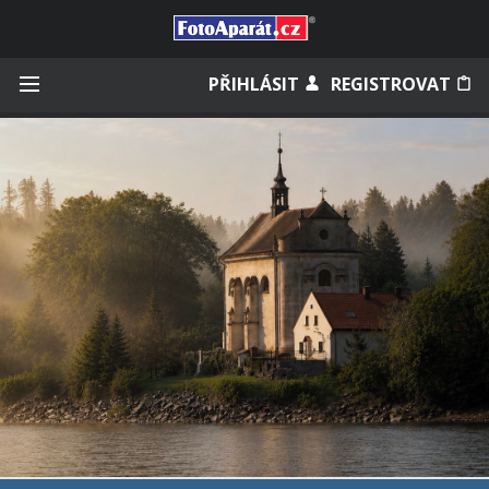
Přihlásit se
PŘIHLÁSIT
REGISTROVAT
Zapamatovat
Zapomněli jste heslo?
Měli jste účet na starém webu?