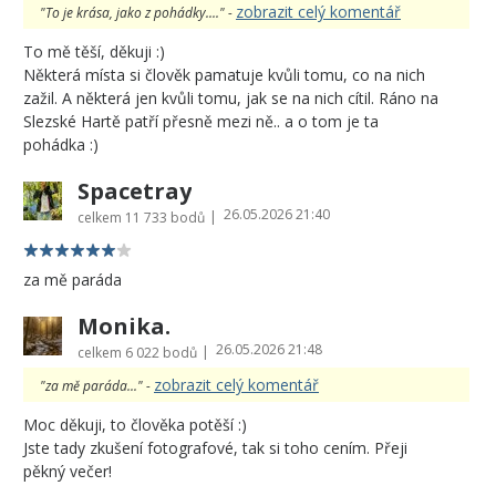
zobrazit celý komentář
"To je krása, jako z pohádky...." -
To mě těší, děkuji :)
Některá místa si člověk pamatuje kvůli tomu, co na nich
zažil. A některá jen kvůli tomu, jak se na nich cítil. Ráno na
Slezské Hartě patří přesně mezi ně.. a o tom je ta
pohádka :)
Spacetray
26.05.2026 21:40
|
celkem
11 733 bodů
za mě paráda
Monika.
26.05.2026 21:48
|
celkem
6 022 bodů
zobrazit celý komentář
"za mě paráda..." -
Moc děkuji, to člověka potěší :)
Jste tady zkušení fotografové, tak si toho cením. Přeji
pěkný večer!