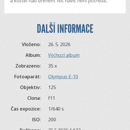
a kostel nad břehem. Nic navíc není potřeba..
DALŠÍ INFORMACE
Vloženo:
26. 5. 2026
Album:
Výchozí album
Zobrazeno:
35 x
Fotoaparát:
Olympus E-10
Objektiv:
125
Clona:
f11
Čas expozice:
1/640 s
ISO:
200