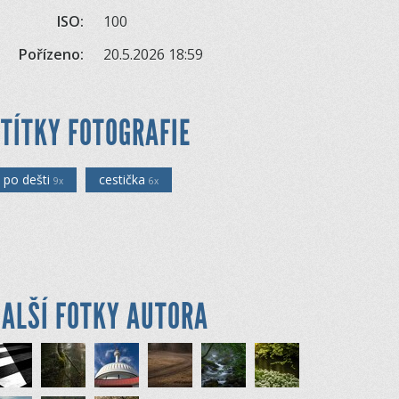
ISO:
100
Pořízeno:
20.5.2026 18:59
TÍTKY FOTOGRAFIE
po dešti
cestička
9x
6x
ALŠÍ FOTKY AUTORA