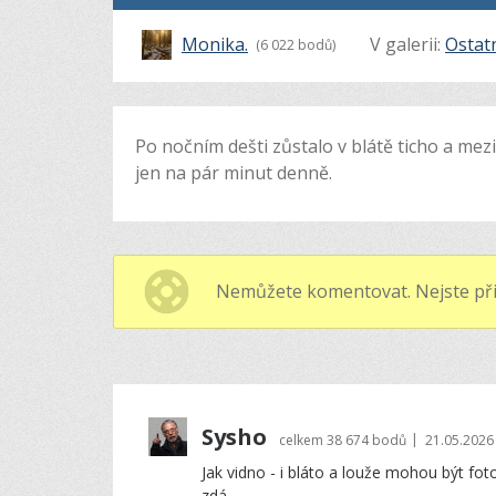
Monika.
V galerii:
Ostat
(6 022 bodů)
Po nočním dešti zůstalo v blátě ticho a mezi
jen na pár minut denně.
Nemůžete komentovat. Nejste při
Sysho
|
celkem
38 674 bodů
21.05.2026
Jak vidno - i bláto a louže mohou být foto
zdá...