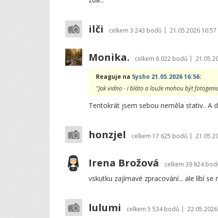
ilči
|
celkem
3 243 bodů
21.05.2026 16:57
Monika.
|
celkem
6 022 bodů
21.05.2
Reaguje na
Sysho 21.05.2026 16:56
:
"Jak vidno - i bláto a louže mohou být fotogenické.
Tentokrát jsem sebou neměla stativ.. A dě
honzjel
|
celkem
17 625 bodů
21.05.2
Irena Brožová
celkem
39 824 bod
vskutku zajímavé zpracování... ale líbí se 
lulumi
|
celkem
5 534 bodů
22.05.2026