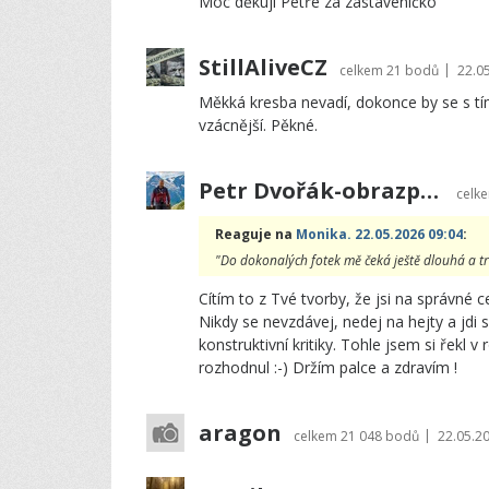
Moc děkuji Petře za zastaveníčko
StillAliveCZ
|
celkem
21 bodů
22.0
Měkká kresba nevadí, dokonce by se s tím
vzácnější. Pěkné.
Petr Dvořák-obrazprovas.cz
celk
Reaguje na
Monika. 22.05.2026 09:04
:
"Do dokonalých fotek mě čeká ještě dlouhá a trni
Cítím to z Tvé tvorby, že jsi na správné c
Nikdy se nevzdávej, nedej na hejty a jdi s
konstruktivní kritiky. Tohle jsem si řekl 
rozhodnul :-) Držím palce a zdravím !
aragon
|
celkem
21 048 bodů
22.05.2