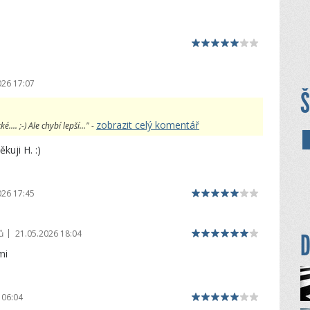
026 17:07
Š
zobrazit celý komentář
... ;-) Ale chybí lepší..." -
kuji H. :)
026 17:45
|
ů
21.05.2026 18:04
D
mi
 06:04