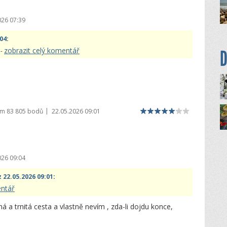
026 07:39
:04
:
zobrazit celý komentář
D
 -
|
em
83 805 bodů
22.05.2026 09:01
026 09:04
 22.05.2026 09:01
:
entář
 a trnitá cesta a vlastně nevím , zda-li dojdu konce,