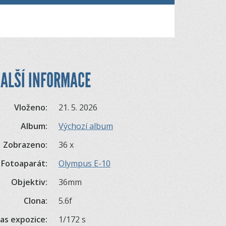
ALŠÍ INFORMACE
Vloženo:
21. 5. 2026
Album:
Výchozí album
Zobrazeno:
36 x
Fotoaparát:
Olympus E-10
Objektiv:
36mm
Clona:
5.6f
as expozice:
1/172 s