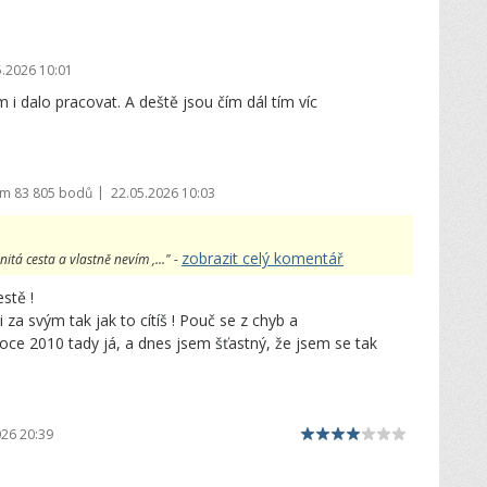
5.2026 10:01
 i dalo pracovat. A deště jsou čím dál tím víc
|
em
83 805 bodů
22.05.2026 10:03
zobrazit celý komentář
tá cesta a vlastně nevím ,..." -
estě !
i za svým tak jak to cítíš ! Pouč se z chyb a
v roce 2010 tady já, a dnes jsem šťastný, že jsem se tak
026 20:39