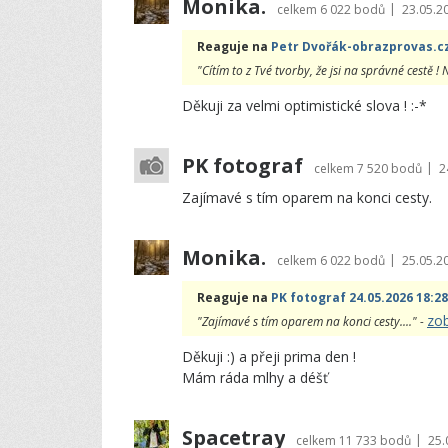
Monika.
|
celkem
6 022 bodů
23.05.2
Reaguje na
Petr Dvořák-obrazprovas.cz
"Cítím to z Tvé tvorby, že jsi na správné cestě ! 
Děkuji za velmi optimistické slova ! :-*
PK fotograf
|
celkem
7 520 bodů
2
Zajímavé s tím oparem na konci cesty.
Monika.
|
celkem
6 022 bodů
25.05.2
Reaguje na
PK fotograf 24.05.2026 18:28
zob
"Zajímavé s tím oparem na konci cesty...." -
Děkuji :) a přeji prima den !
Mám ráda mlhy a déšť
Spacetray
|
celkem
11 733 bodů
25.