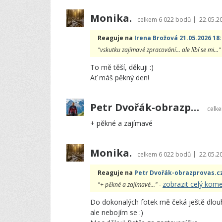
Monika.
|
celkem
6 022 bodů
22.05.2
Reaguje na
Irena Brožová 21.05.2026 18
"vskutku zajímavé zpracování... ale líbí se mi..."
To mě těší, děkuji :)
Ať máš pěkný den!
Petr Dvořák-obrazprovas.cz
celk
+ pěkné a zajímavé
Monika.
|
celkem
6 022 bodů
22.05.2
Reaguje na
Petr Dvořák-obrazprovas.cz
zobrazit celý kom
"+ pěkné a zajímavé..." -
Do dokonalých fotek mě čeká ještě dlouhá
ale nebojím se :)