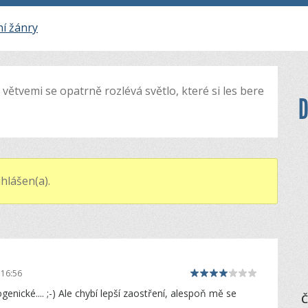
ní žánry
 větvemi se opatrně rozlévá světlo, které si les bere
D
hlášen(a).
 16:56
genické.... ;-) Ale chybí lepší zaostření, alespoň mě se
Č