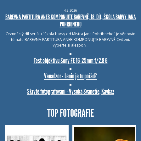
4.8.2026
BAREVNÁ PARTITURA ANEB KOMPONUJTE BAREVNĚ, 18. DÍL, ŠKOLA BARVY JANA
POHRIBNÉHO
Osmnáctý díl seriálu "Škola barvy od Mistra Jana Pohribného" je věnován
tématu BAREVNÁ PARTITURA ANEB KOMPONUJTE BAREVNĚ.Cvičení:
Vyberte si alespoň…
Test objektivu Sony FE 16-25mm f/2.8 G
Vanadzor - Lenin je tu pořád?
Skryté fotografování - Vysoká Svanetie, Kavkaz
TOP FOTOGRAFIE