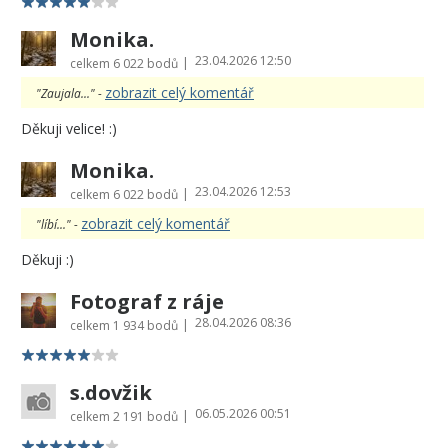
Monika.
23.04.2026 12:50
|
celkem
6 022 bodů
zobrazit celý komentář
"Zaujala..." -
Děkuji velice! :)
Monika.
23.04.2026 12:53
|
celkem
6 022 bodů
zobrazit celý komentář
"líbí..." -
Děkuji :)
Fotograf z ráje
28.04.2026 08:36
|
celkem
1 934 bodů
s.dovžik
06.05.2026 00:51
|
celkem
2 191 bodů