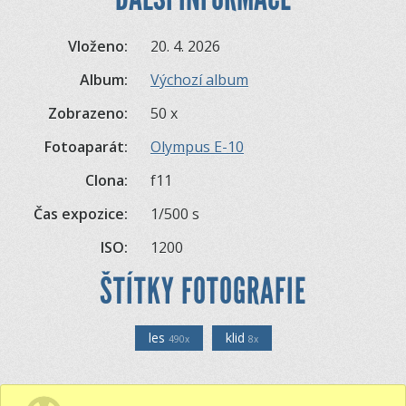
Vloženo:
20. 4. 2026
Album:
Výchozí album
Zobrazeno:
50 x
Fotoaparát:
Olympus E-10
Clona:
f11
Čas expozice:
1/500 s
ISO:
1200
ŠTÍTKY FOTOGRAFIE
les
klid
490x
8x