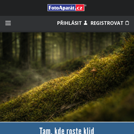
Přihlásit se
PŘIHLÁSIT
REGISTROVAT
Zapamatovat
Zapomněli jste heslo?
Měli jste účet na starém webu?
Tam, kde roste klid