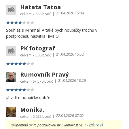
Hatata Tatoa
21.04.2026 15:04
|
celkem
2 688 bodů
Souhlas s Minimal. A také bych houbičky trochu v
postprocesu nasvítila, IMHO
PK fotograf
21.04.2026 15:52
|
celkem
7 506 bodů
Rumovník Pravý
21.04.2026 18:29
|
celkem
67 570 bodů
já vidím houbičky dobře
Monika.
22.04.2026 07:02
|
celkem
6 022 bodů
zobrazit
"připomíná mi to počítačovou hru Samorost :-)..." -