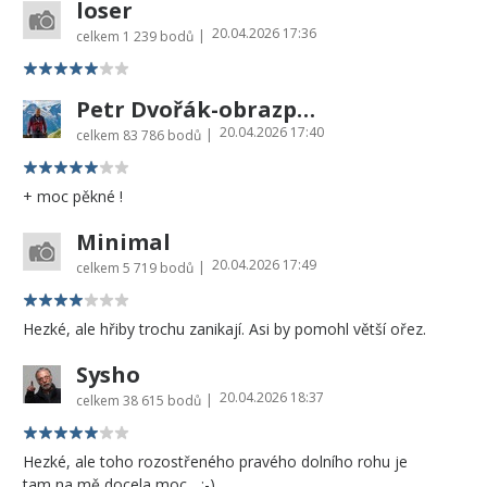
loser
20.04.2026 17:36
|
celkem
1 239 bodů
Petr Dvořák-obrazprovas.cz
20.04.2026 17:40
|
celkem
83 786 bodů
+ moc pěkné !
Minimal
20.04.2026 17:49
|
celkem
5 719 bodů
Hezké, ale hřiby trochu zanikají. Asi by pomohl větší ořez.
Sysho
20.04.2026 18:37
|
celkem
38 615 bodů
Hezké, ale toho rozostřeného pravého dolního rohu je
tam na mě docela moc... ;-)