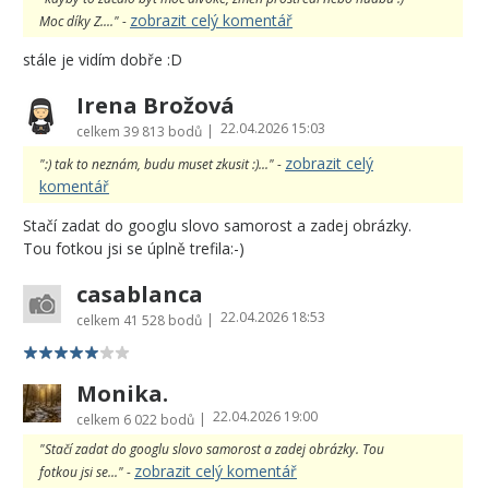
zobrazit celý komentář
Moc díky Z...." -
stále je vidím dobře :D
Irena Brožová
22.04.2026 15:03
|
celkem
39 813 bodů
zobrazit celý
":) tak to neznám, budu muset zkusit :)..." -
komentář
Stačí zadat do googlu slovo samorost a zadej obrázky.
Tou fotkou jsi se úplně trefila:-)
casablanca
22.04.2026 18:53
|
celkem
41 528 bodů
Monika.
22.04.2026 19:00
|
celkem
6 022 bodů
"Stačí zadat do googlu slovo samorost a zadej obrázky. Tou
zobrazit celý komentář
fotkou jsi se..." -