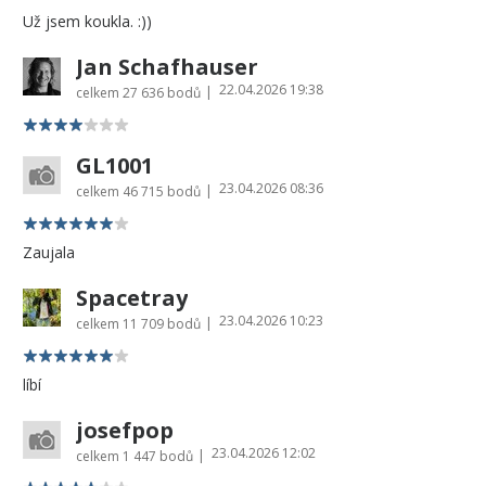
Už jsem koukla. :))
Jan Schafhauser
22.04.2026 19:38
|
celkem
27 636 bodů
GL1001
23.04.2026 08:36
|
celkem
46 715 bodů
Zaujala
Spacetray
23.04.2026 10:23
|
celkem
11 709 bodů
líbí
josefpop
23.04.2026 12:02
|
celkem
1 447 bodů