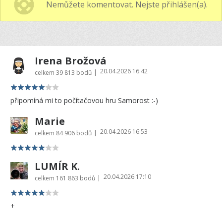
Nemůžete komentovat. Nejste přihlášen(a).
Irena Brožová
20.04.2026 16:42
|
celkem
39 813 bodů
připomíná mi to počítačovou hru Samorost :-)
Marie
20.04.2026 16:53
|
celkem
84 906 bodů
LUMÍR K.
20.04.2026 17:10
|
celkem
161 863 bodů
+