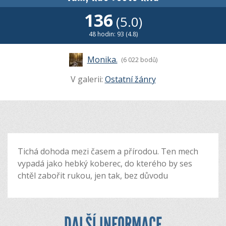
136
(5.0)
48 hodin: 93 (4.8)
Monika.
(6 022 bodů)
V galerii:
Ostatní žánry
Tichá dohoda mezi časem a přírodou. Ten mech
vypadá jako hebký koberec, do kterého by ses
chtěl zabořit rukou, jen tak, bez důvodu
DALŠÍ INFORMACE