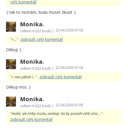
celý komentář
:) tak to neznám, budu muset zkusit :)
Monika.
22.04.2026 07:03
|
celkem
6 022 bodů
zobrazit celý komentář
"+..." -
Děkuji :)
Monika.
22.04.2026 07:04
|
celkem
6 022 bodů
zobrazit celý komentář
"+ moc pěkné !..." -
Děkuji moc :)
Monika.
22.04.2026 07:05
|
celkem
6 022 bodů
"Hezké, ale hřiby trochu zanikají. Asi by pomohl větší ořez...." -
zobrazit celý komentář