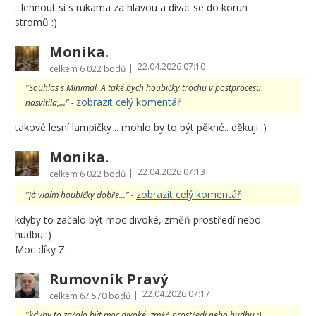
...lehnout si s rukama za hlavou a dívat se do korun
stromů :)
Monika.
22.04.2026 07:10
|
celkem
6 022 bodů
"Souhlas s Minimal. A také bych houbičky trochu v postprocesu
zobrazit celý komentář
nasvítila,..." -
takové lesní lampičky .. mohlo by to být pěkné.. děkuji :)
Monika.
22.04.2026 07:13
|
celkem
6 022 bodů
zobrazit celý komentář
"já vidím houbičky dobře..." -
kdyby to začalo být moc divoké, změň prostředí nebo
hudbu :)
Moc díky Z.
Rumovník Pravý
22.04.2026 07:17
|
celkem
67 570 bodů
"kdyby to začalo být moc divoké, změň prostředí nebo hudbu :)