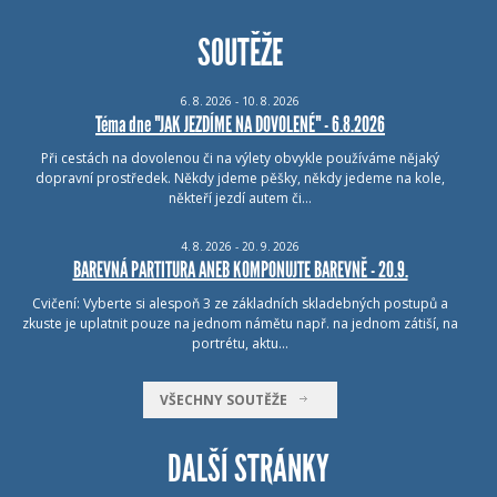
SOUTĚŽE
6.
8.
2026 - 10.
8.
2026
Téma dne "JAK JEZDÍME NA DOVOLENÉ" - 6.8.2026
Při cestách na dovolenou či na výlety obvykle používáme nějaký
dopravní prostředek. Někdy jdeme pěšky, někdy jedeme na kole,
někteří jezdí autem či…
4.
8.
2026 - 20.
9.
2026
BAREVNÁ PARTITURA ANEB KOMPONUJTE BAREVNĚ - 20.9.
Cvičení: Vyberte si alespoň 3 ze základních skladebných postupů a
zkuste je uplatnit pouze na jednom námětu např. na jednom zátiší, na
portrétu, aktu…
VŠECHNY SOUTĚŽE
DALŠÍ STRÁNKY