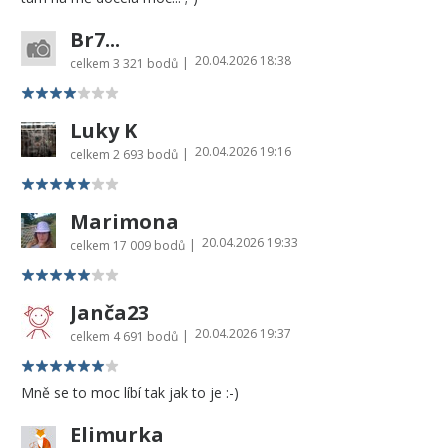
Br7...
20.04.2026 18:38
|
celkem
3 321 bodů
Luky K
20.04.2026 19:16
|
celkem
2 693 bodů
Marimona
20.04.2026 19:33
|
celkem
17 009 bodů
Janča23
20.04.2026 19:37
|
celkem
4 691 bodů
Mně se to moc líbí tak jak to je :-)
Elimurka