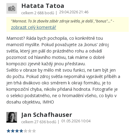
Hatata Tatoa
29.04.2026 21:46
|
celkem
2 688 bodů
"Marnost. To že zbavíte záběr zdroje světla, je další ,"bonus"..." -
zobrazit celý komentář
Marnost? Ráda bych pochopila, co konkrétně tou
marností myslíte. Pokud považujete za ‚bonus‘ zdroj
světla, který jen pálí do prázdného rohu a odvádí
pozornost od hlavního motivu, tak máme o dobré
kompozici zjevně každý jinou představu.
Světlo v obraze by mělo mít svou funkci, ne tam být jen
do počtu. Pokud zdroj světla nepomáhá vyprávět příběh a
jen trhá divákovo oko směrem k okraji formátu, je to
kompoziční chyba, nikoliv přidaná hodnota. Fotografie je
o selekci podstatného, ne o hromadění všeho, co bylo v
dosahu objektivu, IMHO
Jan Schafhauser
01.05.2026 10:04
|
celkem
27 636 bodů