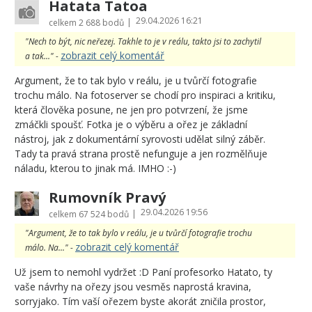
Hatata Tatoa
29.04.2026 16:21
|
celkem
2 688 bodů
"Nech to být, nic neřezej. Takhle to je v reálu, takto jsi to zachytil
zobrazit celý komentář
a tak..." -
Argument, že to tak bylo v reálu, je u tvůrčí fotografie
trochu málo. Na fotoserver se chodí pro inspiraci a kritiku,
která člověka posune, ne jen pro potvrzení, že jsme
zmáčkli spoušť. Fotka je o výběru a ořez je základní
nástroj, jak z dokumentární syrovosti udělat silný záběr.
Tady ta pravá strana prostě nefunguje a jen rozmělňuje
náladu, kterou to jinak má. IMHO :-)
Rumovník Pravý
29.04.2026 19:56
|
celkem
67 524 bodů
"Argument, že to tak bylo v reálu, je u tvůrčí fotografie trochu
zobrazit celý komentář
málo. Na..." -
Už jsem to nemohl vydržet :D Paní profesorko Hatato, ty
vaše návrhy na ořezy jsou vesměs naprostá kravina,
sorryjako. Tím vaší ořezem byste akorát zničila prostor,