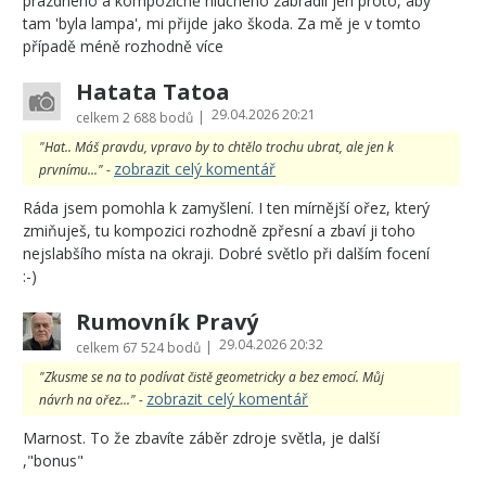
prázdného a kompozičně hlučného zábradlí jen proto, aby
tam 'byla lampa', mi přijde jako škoda. Za mě je v tomto
případě méně rozhodně více
Hatata Tatoa
29.04.2026 20:21
|
celkem
2 688 bodů
"Hat.. Máš pravdu, vpravo by to chtělo trochu ubrat, ale jen k
zobrazit celý komentář
prvnímu..." -
Ráda jsem pomohla k zamyšlení. I ten mírnější ořez, který
zmiňuješ, tu kompozici rozhodně zpřesní a zbaví ji toho
nejslabšího místa na okraji. Dobré světlo při dalším focení
:-)
Rumovník Pravý
29.04.2026 20:32
|
celkem
67 524 bodů
"Zkusme se na to podívat čistě geometricky a bez emocí. Můj
zobrazit celý komentář
návrh na ořez..." -
Marnost. To že zbavíte záběr zdroje světla, je další
,"bonus"