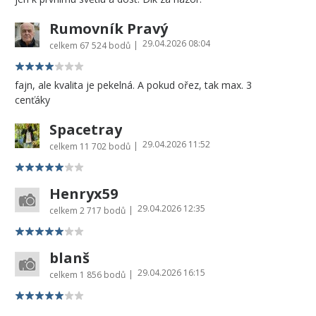
Rumovník Pravý
29.04.2026 08:04
|
celkem
67 524 bodů
fajn, ale kvalita je pekelná. A pokud ořez, tak max. 3
cenťáky
Spacetray
29.04.2026 11:52
|
celkem
11 702 bodů
Henryx59
29.04.2026 12:35
|
celkem
2 717 bodů
blanš
29.04.2026 16:15
|
celkem
1 856 bodů