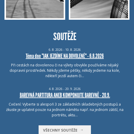
SOUTĚŽE
6.
8.
2026 - 10.
8.
2026
Téma dne "JAK JEZDÍME NA DOVOLENÉ" - 6.8.2026
Při cestách na dovolenou či na výlety obvykle používáme nějaký
dopravní prostředek. Někdy jdeme pěšky, někdy jedeme na kole,
někteří jezdí autem či…
4.
8.
2026 - 20.
9.
2026
BAREVNÁ PARTITURA ANEB KOMPONUJTE BAREVNĚ - 20.9.
Cvičení: Vyberte si alespoň 3 ze základních skladebných postupů a
zkuste je uplatnit pouze na jednom námětu např. na jednom zátiší, na
portrétu, aktu…
VŠECHNY SOUTĚŽE