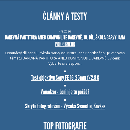
ČLÁNKY A TESTY
4.8.2026
BAREVNÁ PARTITURA ANEB KOMPONUJTE BAREVNĚ, 18. DÍL, ŠKOLA BARVY JANA
POHRIBNÉHO
Osmnáctý díl seriálu "Škola barvy od Mistra Jana Pohribného" je věnován
tématu BAREVNÁ PARTITURA ANEB KOMPONUJTE BAREVNĚ.Cvičení:
Vyberte si alespoň…
Test objektivu Sony FE 16-25mm f/2.8 G
Vanadzor - Lenin je tu pořád?
Skryté fotografování - Vysoká Svanetie, Kavkaz
TOP FOTOGRAFIE