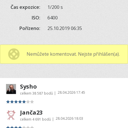
Čas expozice:
1/200 s
ISO:
6400
Pořízeno:
25.10.2019 06:35
Nemůžete komentovat. Nejste přihlášen(a).
Sysho
28.04.2026 17:45
|
celkem
38 587 bodů
Janča23
28.04.2026 18:03
|
celkem
4 691 bodů