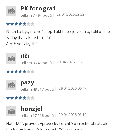
PK fotograf
28.04.2026 23:23
|
celkem
7 494 bodů
Nech to být, nic neřezej. Takhle to je v reálu, takto jsi to
zachytil a tak se ti to líbí.
A mě se taky líbí.
ilči
29.04.2026 03:28
|
celkem
3 243 bodů
pazy
29.04.2026 06:47
|
celkem
49 717 bodů
honzjel
29.04.2026 07:10
|
celkem
17 518 bodů
Hat.. Máš pravdu, vpravo by to chtělo trochu ubrat, ale
jen k prvnímu světlu a dost. Dík za názor.