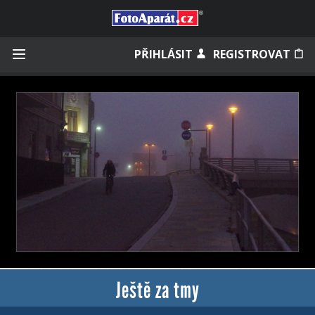
Přihlásit se
PŘIHLÁSIT
REGISTROVAT
Zapamatovat
Zapomněli jste heslo?
Měli jste účet na starém webu?
Ještě za tmy