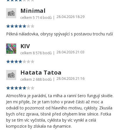
Minimal
28.04.2026 18:29
|
celkem
5 714 bodů
Pěkná náladovka, obrysy spývající s postavou trochu ruší
KIV
28.04.2026 21:03
|
celkem
8 578 bodů
Hatata Tatoa
28.04.2026 21:16
|
celkem
2 688 bodů
Atmosféra je parádní, ta mlha a ranní šero fungují skvěle.
Jen mi přijde, že je tam toho v pravé části až moc a
odvádí to pozornost od hlavního motivu, cyklisty. Zkusila
bych ořez zprava, těsně před ohybem linie silnice. Fotka
by se tím víc vyčistila, cyklista by víc vynikl a celá
kompozice by získala na dynamice.