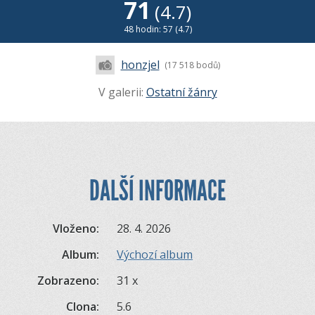
71
(4.7)
48 hodin: 57 (4.7)
honzjel
(17 518 bodů)
V galerii:
Ostatní žánry
DALŠÍ INFORMACE
Vloženo:
28. 4. 2026
Album:
Výchozí album
Zobrazeno:
31 x
Clona:
5.6