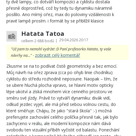
ty dvě lampy, co dotváří kompozici a cyklistu dostala
přesně doprostřed, což by tedy tu dynamiku náramně
posílilo. Ano mírný ořez, max do poloviny vzdálenosti k
pravé lampě prosím. i formát by se přiblížil klasice
Hatata Tatoa
29.04.2026 20:17
|
celkem
2 688 bodů
"Už jsem to nemohl vydržet :D Paní profesorko Hatato, ty vaše
zobrazit celý komentář
návrhy na..." -
Zkusme se na to podívat čistě geometricky a bez emocí.
Můj návrh na ořez zprava (cca po ohyb linie chodníku)
cyklistu do středu rozhodně neposune. Naopak – tím, že
se ubere hluchá plocha vpravo, se hlavní motiv opticky
lépe ukotví a získá mnohem více cenného prostoru ve
směru své jízdy. Právě to vytváří dynamiku: divák vidí,
odkud jezdec vyjel, ale má před sebou volnou cestu, do
které směřuje. Chápu, že jako "stará škola" :-) možná
preferujete zachování celého políčka přesně tak, jak bylo
zachyceno v reálu, ale moderní kompozice nám dává
svobodu ten vizuální příběh vyčistit od balastu. Ponechání