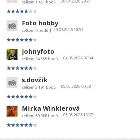
28.04.2026 20:27
|
celkem
1 451 bodů
Foto hobby
29.04.2026 18:51
|
celkem
0 bodů
johnyfoto
04.05.2026 07:34
|
celkem
34 555 bodů
s.dovžik
05.05.2026 00:53
|
celkem
2 191 bodů
Mirka Winklerová
05.05.2026 13:07
|
celkem
60 988 bodů