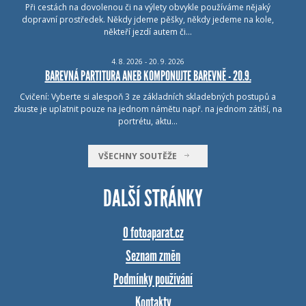
Při cestách na dovolenou či na výlety obvykle používáme nějaký
dopravní prostředek. Někdy jdeme pěšky, někdy jedeme na kole,
někteří jezdí autem či…
4.
8.
2026 - 20.
9.
2026
BAREVNÁ PARTITURA ANEB KOMPONUJTE BAREVNĚ - 20.9.
Cvičení: Vyberte si alespoň 3 ze základních skladebných postupů a
zkuste je uplatnit pouze na jednom námětu např. na jednom zátiší, na
portrétu, aktu…
VŠECHNY SOUTĚŽE
DALŠÍ STRÁNKY
O fotoaparat.cz
Seznam změn
Podmínky používání
Kontakty