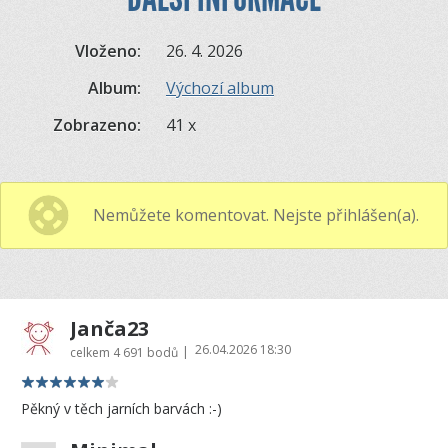
Vloženo:
26. 4. 2026
Album:
Výchozí album
Zobrazeno:
41 x
Nemůžete komentovat. Nejste přihlášen(a).
Janča23
26.04.2026 18:30
|
celkem
4 691 bodů
Pěkný v těch jarních barvách :-)