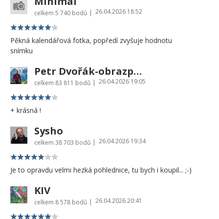
Minimal
26.04.2026 18:52
|
celkem
5 740 bodů
Pěkná kalendářová fotka, popředí zvyšuje hodnotu
snímku
Petr Dvořák-obrazprovas.cz
26.04.2026 19:05
|
celkem
83 811 bodů
+ krásná !
Sysho
26.04.2026 19:34
|
celkem
38 703 bodů
Je to opravdu velmi hezká pohlednice, tu bych i koupil... ;-)
KIV
26.04.2026 20:41
|
celkem
8 578 bodů