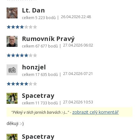
Lt. Dan
26.04.2026 22:48
|
celkem
5 223 bodů
Rumovník Pravý
27.04.2026 06:02
|
celkem
67 677 bodů
honzjel
27.04.2026 07:21
|
celkem
17 635 bodů
Spacetray
27.04.2026 10:53
|
celkem
11 733 bodů
zobrazit celý komentář
"Pěkný v těch jarních barvách :-)..." -
děkuji :-)
Spacetray