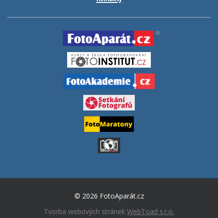
© 2026 FotoAparát.cz
Tvorba webových stránek
WebToad s.r.o.