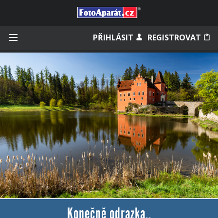
Přihlásit se
PŘIHLÁSIT
REGISTROVAT
Zapamatovat
Zapomněli jste heslo?
Měli jste účet na starém webu?
Konečně odrazka..