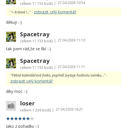
27.04.2026 10:54
|
celkem
11 733 bodů
zobrazit celý komentář
"+ krásná !..." -
děkuji :-)
Spacetray
27.04.2026 11:10
|
celkem
11 733 bodů
tak jsem rád,že se líbí :-)
Spacetray
27.04.2026 11:11
|
celkem
11 733 bodů
"Pěkná kalendářová fotka, popředí zvyšuje hodnotu snímku..." -
zobrazit celý komentář
díky moc :-)
loser
27.04.2026 16:21
|
celkem
1 239 bodů
Jako z pohadky :-)