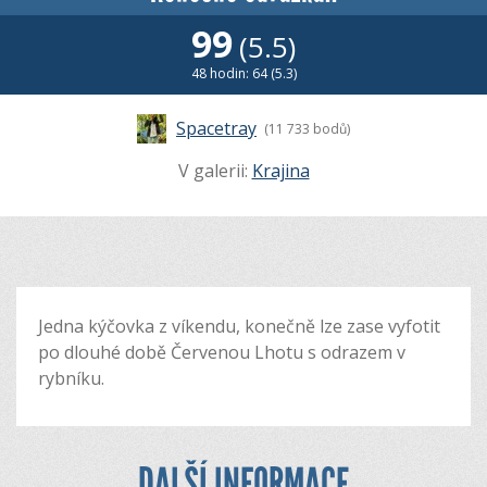
99
(5.5)
48 hodin: 64 (5.3)
Spacetray
(11 733 bodů)
V galerii:
Krajina
Jedna kýčovka z víkendu, konečně lze zase vyfotit
po dlouhé době Červenou Lhotu s odrazem v
rybníku.
DALŠÍ INFORMACE