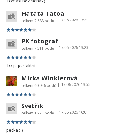
Tomáši bezvadná:-)
Hatata Tatoa
17.06.2026 13:20
|
celkem
2 688 bodů
PK fotograf
17.06.2026 13:23
|
celkem
7 511 bodů
To je perfektní
Mirka Winklerová
17.06.2026 13:55
|
celkem
60 926 bodů
Svetřík
17.06.2026 16:01
|
celkem
1 925 bodů
pecka :-)