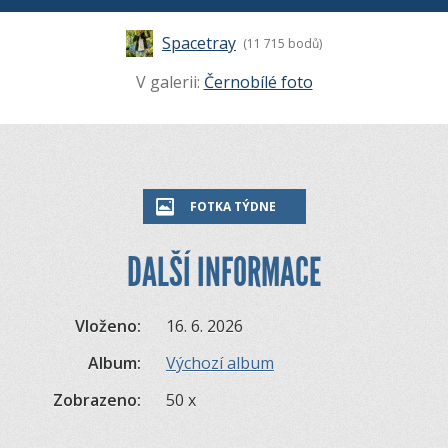
Spacetray
(11 715 bodů)
V galerii:
Černobílé foto
FOTKA TÝDNE
DALŠÍ INFORMACE
Vloženo:
16. 6. 2026
Album:
Výchozí album
Zobrazeno:
50 x