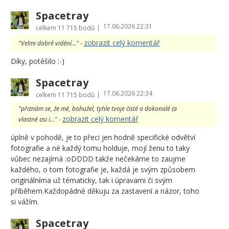
Spacetray
17.06.2026 22:31
|
celkem
11 715 bodů
zobrazit celý komentář
"Velmi dobré vidění..." -
Díky, potěšilo :-)
Spacetray
17.06.2026 22:34
|
celkem
11 715 bodů
"přiznám se, že mě, bohužel, tyhle tvoje čisté a dokonalé (a
zobrazit celý komentář
vlastně asi i..." -
úplně v pohodě, je to přeci jen hodně specifické odvětví
fotografie a né každý tomu holduje, mojí ženu to taky
vůbec nezajímá :oDDDD takže nečekáme to zaujme
každého, o tom fotografie je, každá je svým způsobem
originálníma už tématicky, tak i úpravami či svým
příběhem.Každopádně děkuju za zastavení a názor, toho
si vážím.
Spacetray