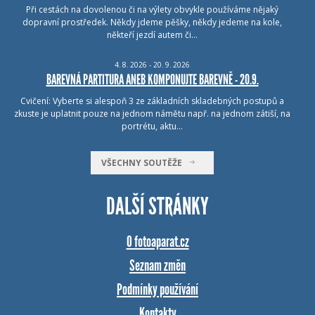
Při cestách na dovolenou či na výlety obvykle používáme nějaký
dopravní prostředek. Někdy jdeme pěšky, někdy jedeme na kole,
někteří jezdí autem či…
4.
8.
2026 - 20.
9.
2026
BAREVNÁ PARTITURA ANEB KOMPONUJTE BAREVNĚ - 20.9.
Cvičení: Vyberte si alespoň 3 ze základních skladebných postupů a
zkuste je uplatnit pouze na jednom námětu např. na jednom zátiší, na
portrétu, aktu…
VŠECHNY SOUTĚŽE
DALŠÍ STRÁNKY
O fotoaparat.cz
Seznam změn
Podmínky používání
Kontakty