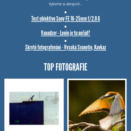
Vyberte si alespoň…
Test objektivu Sony FE 16-25mm f/2.8 G
Vanadzor - Lenin je tu pořád?
Skryté fotografování - Vysoká Svanetie, Kavkaz
TOP FOTOGRAFIE