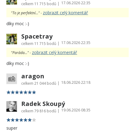
17.06.2026 22:35
|
celkem
11 715 bodů
zobrazit celý komentář
"To je perfektní..." -
díky moc :-)
Spacetray
17.06.2026 22:35
|
celkem
11 715 bodů
zobrazit celý komentář
"Paráda..." -
díky moc :-)
aragon
18.06.2026 22:18
|
celkem
21 044 bodů
Radek Skoupý
19.06.2026 08:35
|
celkem
79 816 bodů
super