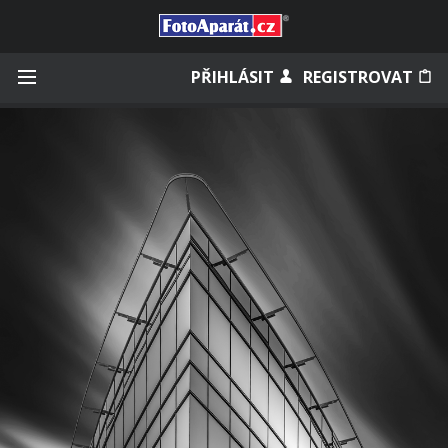
Přihlásit se
PŘIHLÁSIT
REGISTROVAT
Zapamatovat
Zapomněli jste heslo?
Měli jste účet na starém webu?