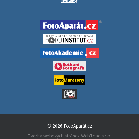
© 2026 FotoAparát.cz
Tvorba webových stránek
WebToad s.r.o.