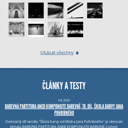
Ukázat všechny
ČLÁNKY A TESTY
4.8.2026
BAREVNÁ PARTITURA ANEB KOMPONUJTE BAREVNĚ, 18. DÍL, ŠKOLA BARVY JANA
POHRIBNÉHO
Osmnáctý díl seriálu "Škola barvy od Mistra Jana Pohribného" je věnován
tématu BAREVNÁ PARTITURA ANEB KOMPONUJTE BAREVNĚ.Cvičení: