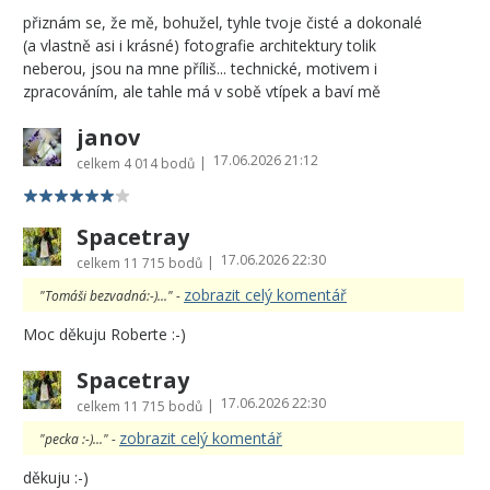
přiznám se, že mě, bohužel, tyhle tvoje čisté a dokonalé
(a vlastně asi i krásné) fotografie architektury tolik
neberou, jsou na mne příliš... technické, motivem i
zpracováním, ale tahle má v sobě vtípek a baví mě
janov
17.06.2026 21:12
|
celkem
4 014 bodů
Spacetray
17.06.2026 22:30
|
celkem
11 715 bodů
zobrazit celý komentář
"Tomáši bezvadná:-)..." -
Moc děkuju Roberte :-)
Spacetray
17.06.2026 22:30
|
celkem
11 715 bodů
zobrazit celý komentář
"pecka :-)..." -
děkuju :-)