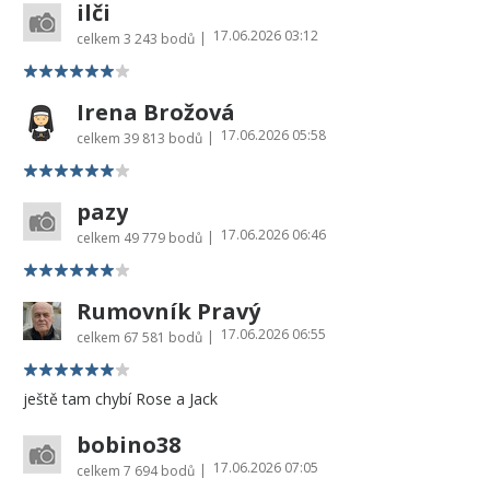
ilči
17.06.2026 03:12
|
celkem
3 243 bodů
Irena Brožová
17.06.2026 05:58
|
celkem
39 813 bodů
pazy
17.06.2026 06:46
|
celkem
49 779 bodů
Rumovník Pravý
17.06.2026 06:55
|
celkem
67 581 bodů
ještě tam chybí Rose a Jack
bobino38
17.06.2026 07:05
|
celkem
7 694 bodů