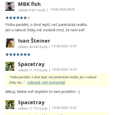
MBK fish
19.06.2026 09:29
|
celkem
6 811 bodů
Fotka parádní, o dost lepší, než pankrácká realita.
Jen u takové fotky mě osobně mrzí, že není exif.
Ivan Šteiner
19.06.2026 13:59
|
celkem
40 047 bodů
Spacetray
19.06.2026 14:29
|
celkem
11 715 bodů
"Fotka parádní, o dost lepší, než pankrácká realita. Jen u takové
zobrazit celý komentář
fotky mě..." -
děkuji, klidně exif doplním to není problém :-)
Spacetray
19.06.2026 14:30
|
celkem
11 715 bodů