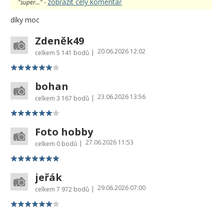
zobrazit celý komentář
"super..." -
díky moc
Zdeněk49
20.06.2026 12:02
|
celkem
5 141 bodů
bohan
23.06.2026 13:56
|
celkem
3 167 bodů
Foto hobby
27.06.2026 11:53
|
celkem
0 bodů
jeřák
29.06.2026 07:00
|
celkem
7 972 bodů