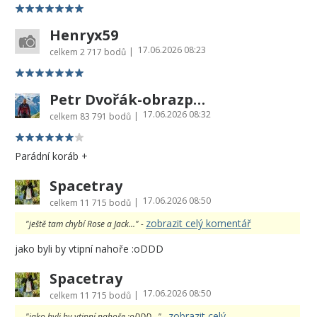
Henryx59
17.06.2026 08:23
|
celkem
2 717 bodů
Petr Dvořák-obrazprovas.cz
17.06.2026 08:32
|
celkem
83 791 bodů
Parádní koráb +
Spacetray
17.06.2026 08:50
|
celkem
11 715 bodů
zobrazit celý komentář
"ještě tam chybí Rose a Jack..." -
jako byli by vtipní nahoře :oDDD
Spacetray
17.06.2026 08:50
|
celkem
11 715 bodů
zobrazit celý
"jako byli by vtipní nahoře :oDDD..." -