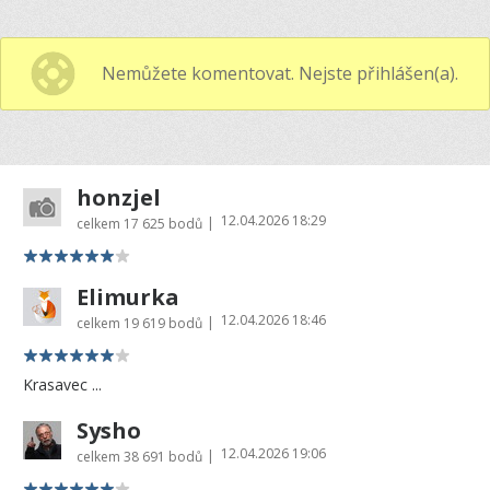
Nemůžete komentovat. Nejste přihlášen(a).
honzjel
12.04.2026 18:29
|
celkem
17 625 bodů
Elimurka
12.04.2026 18:46
|
celkem
19 619 bodů
Krasavec ...
Sysho
12.04.2026 19:06
|
celkem
38 691 bodů