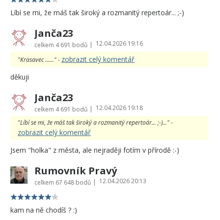
Líbí se mi, že máš tak široký a rozmanitý repertoár... ;-)
Janča23
12.04.2026 19:16
|
celkem
4 691 bodů
zobrazit celý komentář
"Krasavec ......" -
děkuji
Janča23
12.04.2026 19:18
|
celkem
4 691 bodů
"Líbí se mi, že máš tak široký a rozmanitý repertoár... ;-)..." -
zobrazit celý komentář
Jsem "holka" z města, ale nejraději fotím v přírodě :-)
Rumovník Pravý
12.04.2026 20:13
|
celkem
67 648 bodů
kam na ně chodíš ? :)