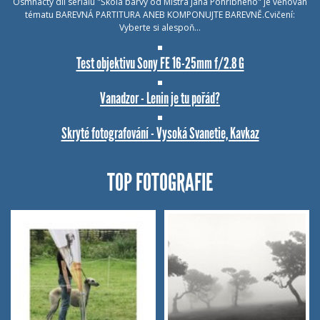
Osmnáctý díl seriálu "Škola barvy od Mistra Jana Pohribného" je věnován
tématu BAREVNÁ PARTITURA ANEB KOMPONUJTE BAREVNĚ.Cvičení:
Vyberte si alespoň…
Test objektivu Sony FE 16-25mm f/2.8 G
Vanadzor - Lenin je tu pořád?
Skryté fotografování - Vysoká Svanetie, Kavkaz
TOP FOTOGRAFIE