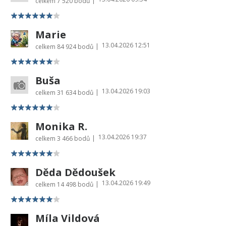
|
celkem
7 520 bodů
Marie
13.04.2026 12:51
|
celkem
84 924 bodů
Buša
13.04.2026 19:03
|
celkem
31 634 bodů
Monika R.
13.04.2026 19:37
|
celkem
3 466 bodů
Děda Dědoušek
13.04.2026 19:49
|
celkem
14 498 bodů
Míla Vildová