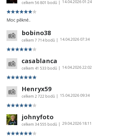
14.04.2026 01:24
|
celkem
56 801 bodů
Moc pěkné..
bobino38
14.04.2026 07:34
|
celkem
7 714 bodů
casablanca
14.04.2026 22:02
|
celkem
41 533 bodů
Henryx59
15.04.2026 09:34
|
celkem
2 722 bodů
johnyfoto
29.04.2026 18:11
|
celkem
34 555 bodů