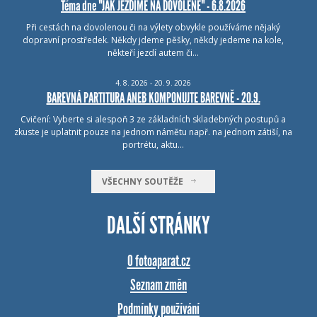
Téma dne "JAK JEZDÍME NA DOVOLENÉ" - 6.8.2026
Při cestách na dovolenou či na výlety obvykle používáme nějaký
dopravní prostředek. Někdy jdeme pěšky, někdy jedeme na kole,
někteří jezdí autem či…
4.
8.
2026 - 20.
9.
2026
BAREVNÁ PARTITURA ANEB KOMPONUJTE BAREVNĚ - 20.9.
Cvičení: Vyberte si alespoň 3 ze základních skladebných postupů a
zkuste je uplatnit pouze na jednom námětu např. na jednom zátiší, na
portrétu, aktu…
VŠECHNY SOUTĚŽE
DALŠÍ STRÁNKY
O fotoaparat.cz
Seznam změn
Podmínky používání