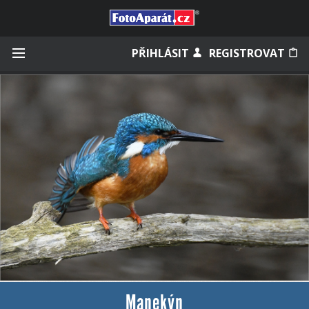
Přihlásit se
PŘIHLÁSIT
REGISTROVAT
Zapamatovat
Zapomněli jste heslo?
Měli jste účet na starém webu?
Manekýn