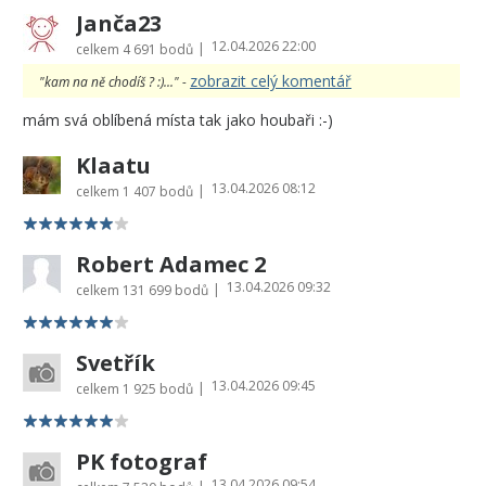
Janča23
12.04.2026 22:00
|
celkem
4 691 bodů
zobrazit celý komentář
"kam na ně chodíš ? :)..." -
mám svá oblíbená místa tak jako houbaři :-)
Klaatu
13.04.2026 08:12
|
celkem
1 407 bodů
Robert Adamec 2
13.04.2026 09:32
|
celkem
131 699 bodů
Svetřík
13.04.2026 09:45
|
celkem
1 925 bodů
PK fotograf
13.04.2026 09:54