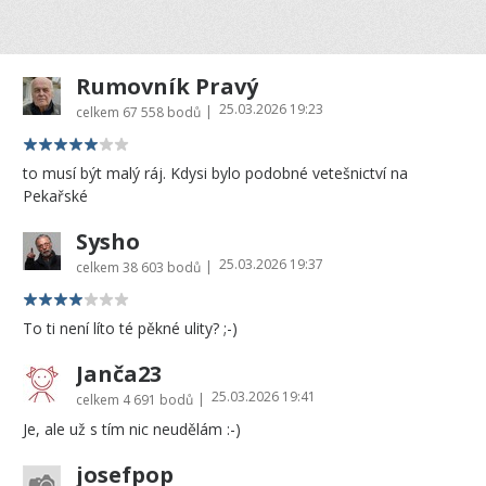
Rumovník Pravý
25.03.2026 19:23
|
celkem
67 558 bodů
to musí být malý ráj. Kdysi bylo podobné vetešnictví na
Pekařské
Sysho
25.03.2026 19:37
|
celkem
38 603 bodů
To ti není líto té pěkné ulity? ;-)
Janča23
25.03.2026 19:41
|
celkem
4 691 bodů
Je, ale už s tím nic neudělám :-)
josefpop