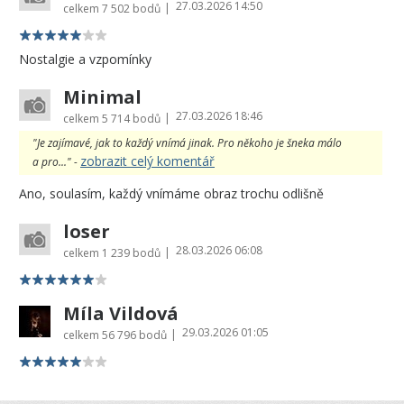
27.03.2026 14:50
|
celkem
7 502 bodů
Nostalgie a vzpomínky
Minimal
27.03.2026 18:46
|
celkem
5 714 bodů
"Je zajímavé, jak to každý vnímá jinak. Pro někoho je šneka málo
zobrazit celý komentář
a pro..." -
Ano, soulasím, každý vnímáme obraz trochu odlišně
loser
28.03.2026 06:08
|
celkem
1 239 bodů
Míla Vildová
29.03.2026 01:05
|
celkem
56 796 bodů