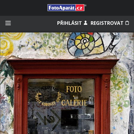
Přihlásit se
PŘIHLÁSIT
REGISTROVAT
Zapamatovat
Zapomněli jste heslo?
Měli jste účet na starém webu?