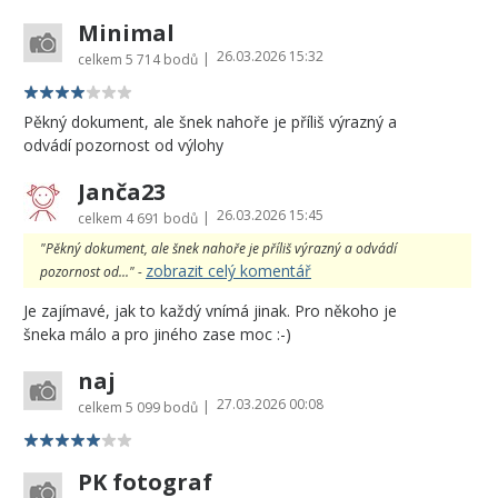
Minimal
26.03.2026 15:32
|
celkem
5 714 bodů
Pěkný dokument, ale šnek nahoře je příliš výrazný a
odvádí pozornost od výlohy
Janča23
26.03.2026 15:45
|
celkem
4 691 bodů
"Pěkný dokument, ale šnek nahoře je příliš výrazný a odvádí
zobrazit celý komentář
pozornost od..." -
Je zajímavé, jak to každý vnímá jinak. Pro někoho je
šneka málo a pro jiného zase moc :-)
naj
27.03.2026 00:08
|
celkem
5 099 bodů
PK fotograf