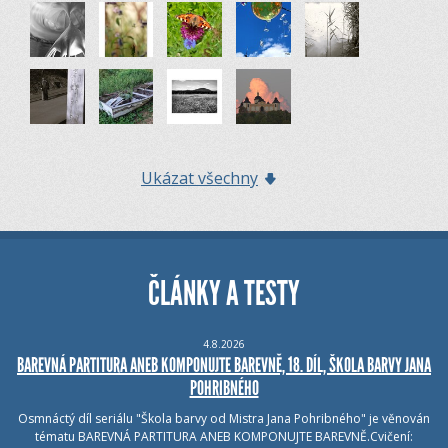
Ukázat všechny
ČLÁNKY A TESTY
4.8.2026
BAREVNÁ PARTITURA ANEB KOMPONUJTE BAREVNĚ, 18. DÍL, ŠKOLA BARVY JANA
POHRIBNÉHO
Osmnáctý díl seriálu "Škola barvy od Mistra Jana Pohribného" je věnován
tématu BAREVNÁ PARTITURA ANEB KOMPONUJTE BAREVNĚ.Cvičení: