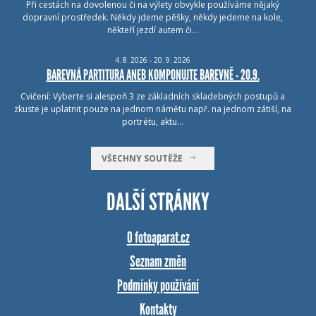
Při cestách na dovolenou či na výlety obvykle používáme nějaký
dopravní prostředek. Někdy jdeme pěšky, někdy jedeme na kole,
někteří jezdí autem či…
4.
8.
2026 - 20.
9.
2026
BAREVNÁ PARTITURA ANEB KOMPONUJTE BAREVNĚ - 20.9.
Cvičení: Vyberte si alespoň 3 ze základních skladebných postupů a
zkuste je uplatnit pouze na jednom námětu např. na jednom zátiší, na
portrétu, aktu…
VŠECHNY SOUTĚŽE
DALŠÍ STRÁNKY
O fotoaparat.cz
Seznam změn
Podmínky používání
Kontakty