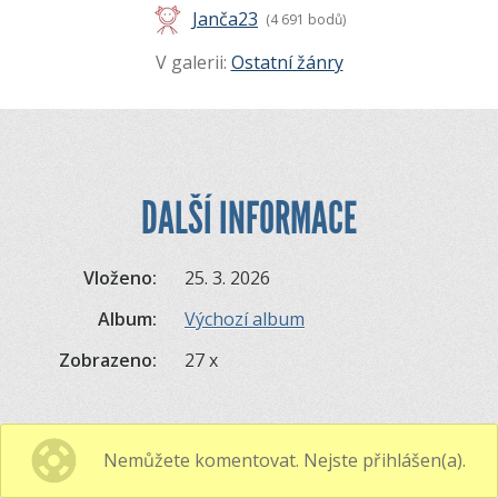
Janča23
(4 691 bodů)
V galerii:
Ostatní žánry
DALŠÍ INFORMACE
Vloženo:
25. 3. 2026
Album:
Výchozí album
Zobrazeno:
27 x
Nemůžete komentovat. Nejste přihlášen(a).