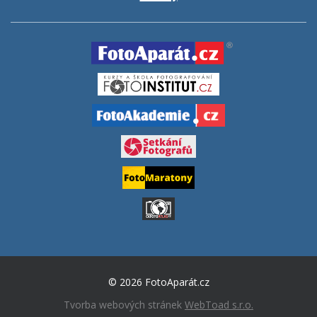
© 2026 FotoAparát.cz
Tvorba webových stránek
WebToad s.r.o.