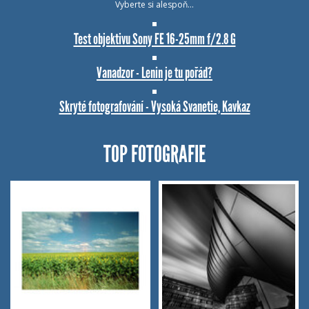
Vyberte si alespoň…
Test objektivu Sony FE 16-25mm f/2.8 G
Vanadzor - Lenin je tu pořád?
Skryté fotografování - Vysoká Svanetie, Kavkaz
TOP FOTOGRAFIE