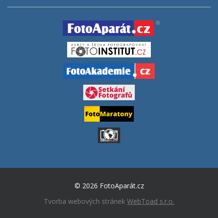
© 2026 FotoAparát.cz
Tvorba webových stránek
WebToad s.r.o.