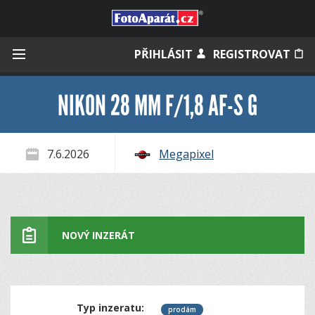
Přihlásit se
PŘIHLÁSIT
REGISTROVAT
NIKON 28 MM F/1,8 AF-S G
Zapamatovat
7.6.2026
Megapixel
Zapomněli jste heslo?
Měli jste účet na starém webu?
NOVÝ INZERÁT
Typ inzeratu:
prodám