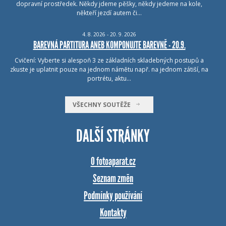
dopravní prostředek. Někdy jdeme pěšky, někdy jedeme na kole,
někteří jezdí autem či…
4.
8.
2026 - 20.
9.
2026
BAREVNÁ PARTITURA ANEB KOMPONUJTE BAREVNĚ - 20.9.
Cvičení: Vyberte si alespoň 3 ze základních skladebných postupů a
zkuste je uplatnit pouze na jednom námětu např. na jednom zátiší, na
portrétu, aktu…
VŠECHNY SOUTĚŽE
DALŠÍ STRÁNKY
O fotoaparat.cz
Seznam změn
Podmínky používání
Kontakty