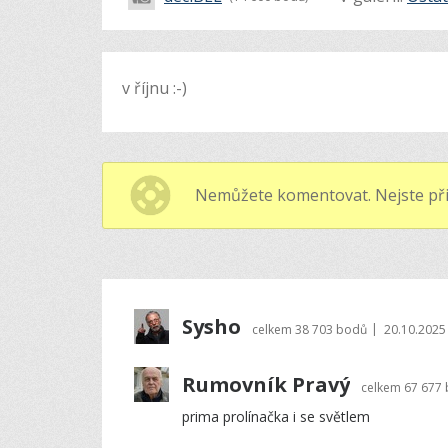
v říjnu :-)
Nemůžete komentovat. Nejste při
Sysho
|
celkem
38 703 bodů
20.10.2025
Rumovník Pravý
celkem
67 677
prima prolínačka i se světlem