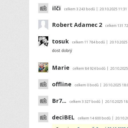
ilči
|
celkem
3 243 bodů
20.10.2025 11:31
Robert Adamec 2
celkem
131 7
tosuk
|
celkem
11 784 bodů
20.10.2025
dost dobrý
Marie
|
celkem
84 924 bodů
20.10.2025
offline
|
celkem
0 bodů
20.10.2025 18:
Br7...
|
celkem
3 327 bodů
20.10.2025 18
deciBEL
|
celkem
14 600 bodů
20.10.2