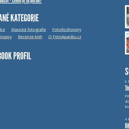
dzor - Lenin je tu pořád?
ANÉ KATEGORIE
dce
Klasická fotografie
FotoRozhovory
topisy
Recenze knih
O FotoAparátu.cz
BOOK PROFIL
S
6.
Té
Př
do
ko
4.
BA