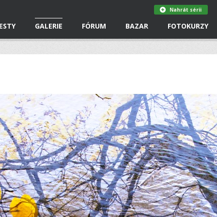
Nahrát sérii
ESTY
GALERIE
FÓRUM
BAZAR
FOTOKURZY