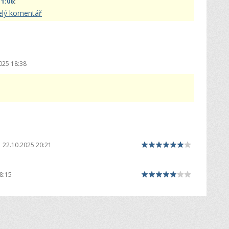
11:06
:
celý komentář
025 18:38
22.10.2025 20:21
8:15