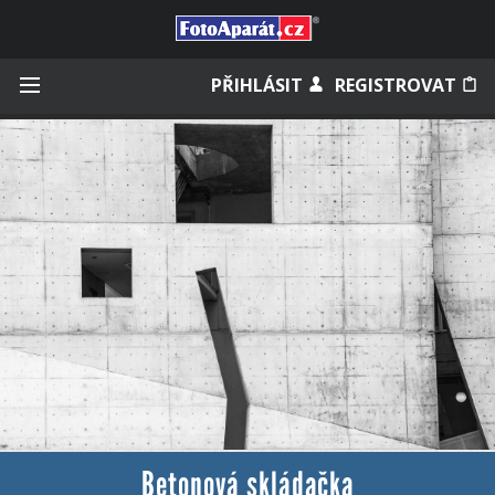
Přihlásit se
PŘIHLÁSIT
REGISTROVAT
Zapamatovat
Zapomněli jste heslo?
Měli jste účet na starém webu?
Betonová skládačka