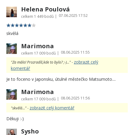
Helena Poulová
07.06.2025 17:52
|
celkem
1 449 bodů
skvělá
Marimona
08.06.2025 11:55
|
celkem
17 009 bodů
zobrazit celý
"Za málo! Prozradíš,kde to bylo? ;-)..." -
komentář
Je to foceno v Japonsku, útulné městečko Matsumoto....
Marimona
08.06.2025 11:56
|
celkem
17 009 bodů
zobrazit celý komentář
"skvělá..." -
Děkuji :-)
Sysho