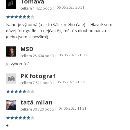
Tomava
06.06.2025 20:51
|
celkem
1 422 bodů
Ivano je výborná (a je to šálek mého čaje) ... Hlavně sem
dávej fotografie co nejčastěji, měla' s dlouhou pauzu
(nebo jsem si nevšiml).
MSD
06.06.2025 21:08
|
celkem
25 604 bodů
Je výborná:-)
PK fotograf
06.06.2025 21:36
|
celkem
7 511 bodů
tatá milan
07.06.2025 11:21
|
celkem
30 720 bodů
+