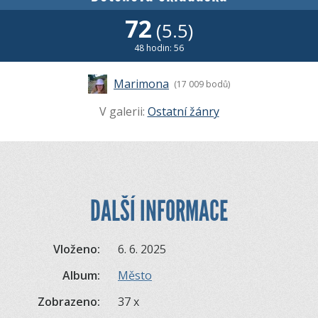
72
(5.5)
48 hodin: 56
Marimona
(17 009 bodů)
V galerii:
Ostatní žánry
DALŠÍ INFORMACE
Vloženo:
6. 6. 2025
Album:
Město
Zobrazeno:
37 x