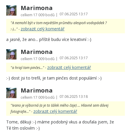
Marimona
07.06.2025 13:17
|
celkem
17 009 bodů
"A nemohl být v tom největším průmětu alespoň vodopádek ?
zobrazit celý komentář
:-)..." -
a jasně, že ano... příště budu více kreativní :-)
Marimona
07.06.2025 13:17
|
celkem
17 009 bodů
zobrazit celý komentář
"a hrají tam pinčes..." -
:-) dost jsi to trefil, je tam pinčes dost populární :-)
Marimona
07.06.2025 13:18
|
celkem
17 009 bodů
"Ivano je výborná (a je to šálek mého čaje) ... Hlavně sem dávej
zobrazit celý komentář
fotografie..." -
Tome, děkuji :-) máme podobný vkus a doufala jsem, že
Tě tím oslovím :-)