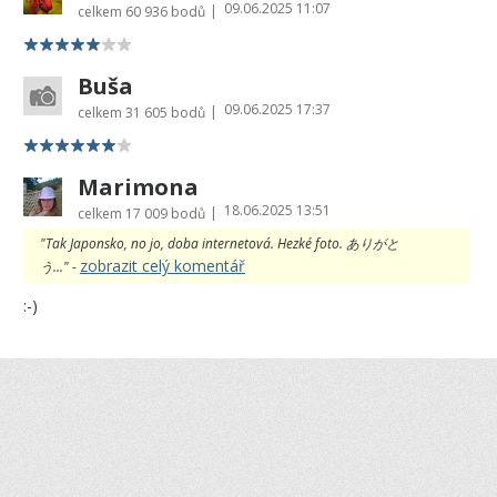
09.06.2025 11:07
|
celkem
60 936 bodů
Buša
09.06.2025 17:37
|
celkem
31 605 bodů
Marimona
18.06.2025 13:51
|
celkem
17 009 bodů
"Tak Japonsko, no jo, doba internetová. Hezké foto. ありがと
zobrazit celý komentář
う..." -
:-)