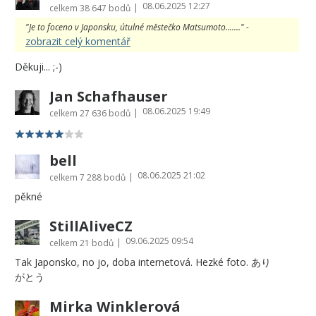
08.06.2025 12:27
|
celkem
38 647 bodů
"Je to foceno v Japonsku, útulné městečko Matsumoto......." -
zobrazit celý komentář
Děkuji... ;-)
Jan Schafhauser
08.06.2025 19:49
|
celkem
27 636 bodů
bell
08.06.2025 21:02
|
celkem
7 288 bodů
pěkné
StillAliveCZ
09.06.2025 09:54
|
celkem
21 bodů
Tak Japonsko, no jo, doba internetová. Hezké foto. あり
がとう
Mirka Winklerová