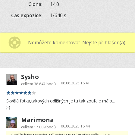
Clona:
14.0
Čas expozice:
1/640 s
Nemůžete komentovat. Nejste přihlášen(a).
Sysho
06.06.2025 16:41
|
celkem
38 647 bodů
Skvělá fotka,takových odlišných je tu tak zoufale málo...
;-)
Marimona
06.06.2025 16:44
|
celkem
17 009 bodů