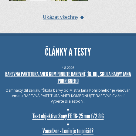
Ukázat všechny
ČLÁNKY A TESTY
4.8.2026
BAREVNÁ PARTITURA ANEB KOMPONUJTE BAREVNĚ, 18. DÍL, ŠKOLA BARVY JANA
POHRIBNÉHO
Osmnáctý díl seriálu "Škola barvy od Mistra Jana Pohribného" je věnován
tématu BAREVNÁ PARTITURA ANEB KOMPONUJTE BAREVNĚ.Cvičení:
Vyberte si alespoň…
Test objektivu Sony FE 16-25mm f/2.8 G
Vanadzor - Lenin je tu pořád?