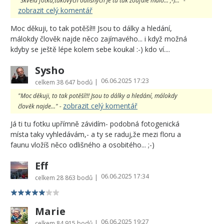
"Skvělá fotka,takových odlišných je tu tak zoufale málo... ;-)..." -
zobrazit celý komentář
Moc děkuji, to tak potěší!!! Jsou to dálky a hledání,
málokdy člověk najde něco zajímavého... i když možná
kdyby se ještě lépe kolem sebe koukal :-) kdo ví....
Sysho
06.06.2025 17:23
|
celkem
38 647 bodů
"Moc děkuji, to tak potěší!!! Jsou to dálky a hledání, málokdy
zobrazit celý komentář
člověk najde..." -
Já ti tu fotku upřímně závidím- podobná fotogenická
místa taky vyhledávám,- a ty se raduj,že mezi floru a
faunu vložíš něco odlišného a osobitého... ;-)
Eff
06.06.2025 17:34
|
celkem
28 863 bodů
Marie
06.06.2025 19:27
|
celkem
84 915 bodů