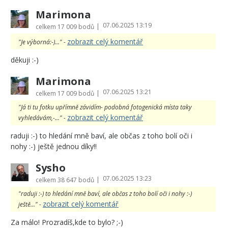
Marimona
07.06.2025 13:19
|
celkem
17 009 bodů
zobrazit celý komentář
"Je výborná:-)..." -
děkuji :-)
Marimona
07.06.2025 13:21
|
celkem
17 009 bodů
"Já ti tu fotku upřímně závidím- podobná fotogenická místa taky
zobrazit celý komentář
vyhledávám,-..." -
raduji :-) to hledání mně baví, ale občas z toho bolí oči i
nohy :-) ještě jednou díky!!
Sysho
07.06.2025 13:23
|
celkem
38 647 bodů
"raduji :-) to hledání mně baví, ale občas z toho bolí oči i nohy :-)
zobrazit celý komentář
ještě..." -
Za málo! Prozradíš,kde to bylo? ;-)