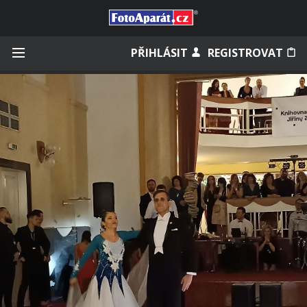
Přihlásit se
PŘIHLÁSIT
REGISTROVAT
Zapamatovat
Zapomněli jste heslo?
Měli jste účet na starém webu?