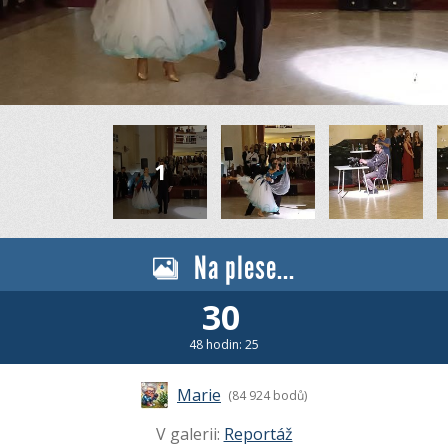
Na plese...
30
48 hodin: 25
Marie
(84 924 bodů)
V galerii:
Reportáž