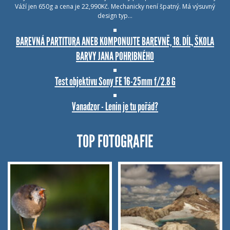
Váží jen 650g a cena je 22,990Kč. Mechanicky není špatný. Má výsuvný
design typ…
BAREVNÁ PARTITURA ANEB KOMPONUJTE BAREVNĚ, 18. DÍL, ŠKOLA
BARVY JANA POHRIBNÉHO
Test objektivu Sony FE 16-25mm f/2.8 G
Vanadzor - Lenin je tu pořád?
TOP FOTOGRAFIE