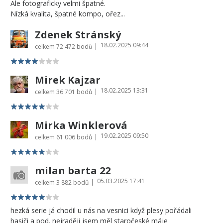
Ale fotograficky velmi špatné.
Nízká kvalita, špatné kompo, ořez...
Zdenek Stránský
18.02.2025 09:44
|
celkem
72 472 bodů
Mirek Kajzar
18.02.2025 13:31
|
celkem
36 701 bodů
Mirka Winklerová
19.02.2025 09:50
|
celkem
61 006 bodů
milan barta 22
05.03.2025 17:41
|
celkem
3 882 bodů
hezká serie já chodil u nás na vesnici když plesy pořádali
hasiči a pod. nejraději jsem měl staročeské máje