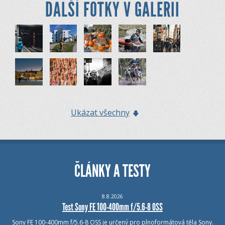
DALŠÍ FOTKY V GALERII
Ukázat všechny
ČLÁNKY A TESTY
8.8.2026
Test Sony FE 100-400mm f/5.6-8 OSS
Sony FE 100-400mm f/5.6-8 OSS je určený pro plnoformátová těla Sony.