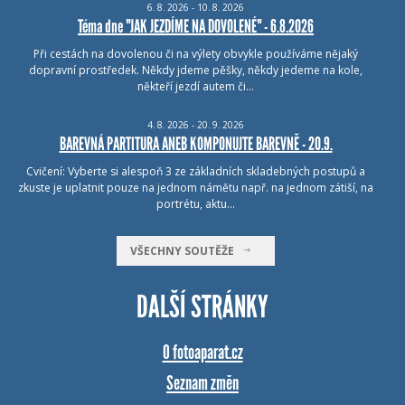
6.
8.
2026 - 10.
8.
2026
Téma dne "JAK JEZDÍME NA DOVOLENÉ" - 6.8.2026
Při cestách na dovolenou či na výlety obvykle používáme nějaký
dopravní prostředek. Někdy jdeme pěšky, někdy jedeme na kole,
někteří jezdí autem či…
4.
8.
2026 - 20.
9.
2026
BAREVNÁ PARTITURA ANEB KOMPONUJTE BAREVNĚ - 20.9.
Cvičení: Vyberte si alespoň 3 ze základních skladebných postupů a
zkuste je uplatnit pouze na jednom námětu např. na jednom zátiší, na
portrétu, aktu…
VŠECHNY SOUTĚŽE
DALŠÍ STRÁNKY
O fotoaparat.cz
Seznam změn