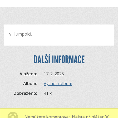
v Humpolci.
DALŠÍ INFORMACE
Vloženo:
17. 2. 2025
Album:
Výchozí album
Zobrazeno:
41 x
Nemůžete komentovat. Nejste přihlášen(a).