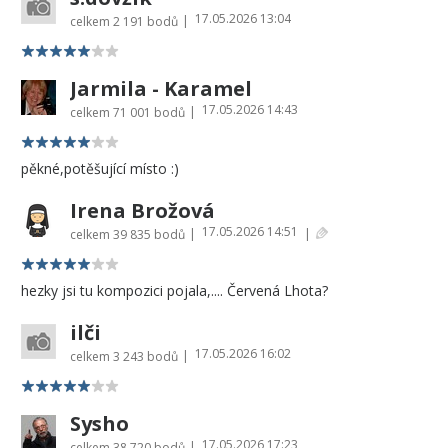
17.05.2026 13:04
|
celkem
2 191 bodů
Jarmila - Karamel
17.05.2026 14:43
|
celkem
71 001 bodů
pěkné,potěšující místo :)
Irena Brožová
17.05.2026 14:51
|
|
celkem
39 835 bodů
hezky jsi tu kompozici pojala,.... Červená Lhota?
ilči
17.05.2026 16:02
|
celkem
3 243 bodů
Sysho
17.05.2026 17:23
|
celkem
38 720 bodů