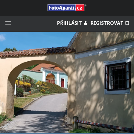
Přihlásit se
PŘIHLÁSIT
REGISTROVAT
Zapamatovat
Zapomněli jste heslo?
Měli jste účet na starém webu?