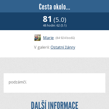
Cesta okolo...
81
(5.0)
48 hodin: 62 (5.1)
Marie
(84 924 bodů)
V galerii:
Ostatní žánry
podzámčí.
DALŠÍ INFORMACE