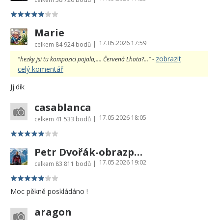
Marie
17.05.2026 17:59
|
celkem
84 924 bodů
zobrazit
"hezky jsi tu kompozici pojala,.... Červená Lhota?..." -
celý komentář
Jj.dik
casablanca
17.05.2026 18:05
|
celkem
41 533 bodů
Petr Dvořák-obrazprovas.cz
17.05.2026 19:02
|
celkem
83 811 bodů
Moc pěkně poskládáno !
aragon