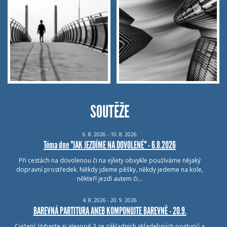
SOUTĚŽE
6.
8.
2026 - 10.
8.
2026
Téma dne "JAK JEZDÍME NA DOVOLENÉ" - 6.8.2026
Při cestách na dovolenou či na výlety obvykle používáme nějaký
dopravní prostředek. Někdy jdeme pěšky, někdy jedeme na kole,
někteří jezdí autem či…
4.
8.
2026 - 20.
9.
2026
BAREVNÁ PARTITURA ANEB KOMPONUJTE BAREVNĚ - 20.9.
Cvičení: Vyberte si alespoň 3 ze základních skladebných postupů a