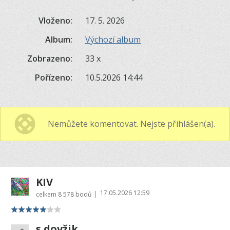
Vloženo:
17. 5. 2026
Album:
Výchozí album
Zobrazeno:
33 x
Pořízeno:
10.5.2026 14:44
Nemůžete komentovat. Nejste přihlášen(a).
KIV
17.05.2026 12:59
|
celkem
8 578 bodů
s.dovžik