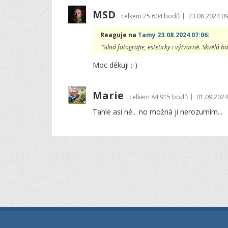
MSD
|
celkem
25 604 bodů
23.08.2024 09
Reaguje na
Tamy 23.08.2024 07:06
:
"Silná fotografie, esteticky i výtvarně. Skvělá barev
Moc děkuji :-)
Marie
|
celkem
84 915 bodů
01.09.2024
Tahle asi né... no možná ji nerozumím...