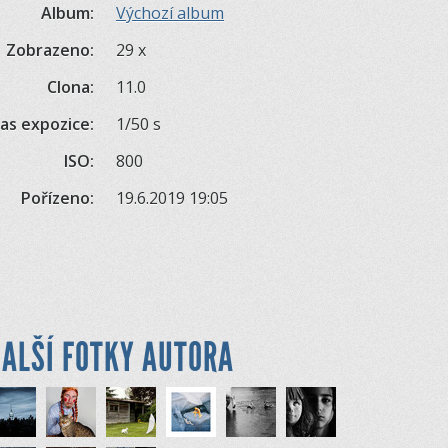
Album:
Výchozí album
Zobrazeno:
29 x
Clona:
11.0
as expozice:
1/50 s
ISO:
800
Pořízeno:
19.6.2019 19:05
ALŠÍ FOTKY AUTORA