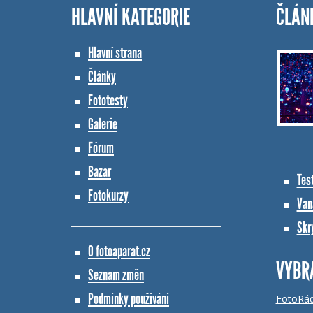
HLAVNÍ KATEGORIE
ČLÁN
Hlavní strana
Články
Fototesty
Galerie
Fórum
Bazar
Tes
Fotokurzy
Vana
Skr
O fotoaparat.cz
VYBR
Seznam změn
Podmínky používání
FotoRá