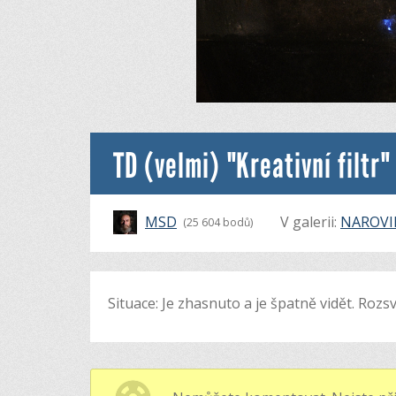
TD (velmi) "Kreativní filtr"
MSD
V galerii:
NAROV
(25 604 bodů)
Situace: Je zhasnuto a je špatně vidět. Rozsv