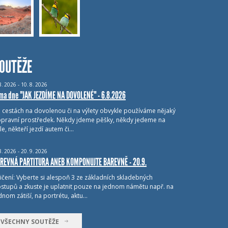
OUTĚŽE
8.
2026 - 10.
8.
2026
ma dne "JAK JEZDÍME NA DOVOLENÉ" - 6.8.2026
i cestách na dovolenou či na výlety obvykle používáme nějaký
pravní prostředek. Někdy jdeme pěšky, někdy jedeme na
le, někteří jezdí autem či…
8.
2026 - 20.
9.
2026
REVNÁ PARTITURA ANEB KOMPONUJTE BAREVNĚ - 20.9.
ičení: Vyberte si alespoň 3 ze základních skladebných
stupů a zkuste je uplatnit pouze na jednom námětu např. na
dnom zátiší, na portrétu, aktu…
VŠECHNY SOUTĚŽE