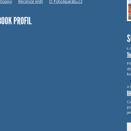
topisy
Recenze knih
O FotoAparátu.cz
BOOK PROFIL
S
6.
Té
Př
do
ko
4.
BA
Cv
po
je