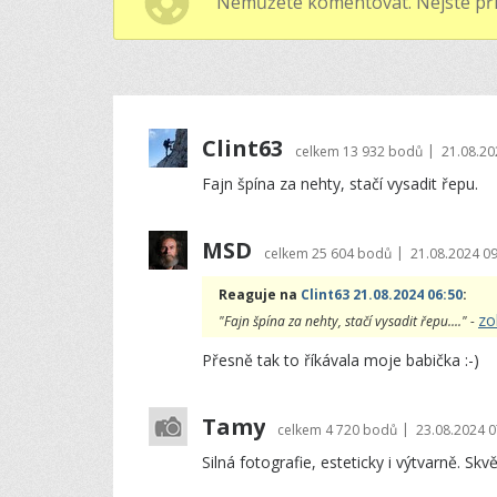
Nemůžete komentovat. Nejste při
Clint63
|
celkem
13 932 bodů
21.08.20
Fajn špína za nehty, stačí vysadit řepu.
MSD
|
celkem
25 604 bodů
21.08.2024 09
Reaguje na
Clint63 21.08.2024 06:50
:
zo
"Fajn špína za nehty, stačí vysadit řepu...." -
Přesně tak to říkávala moje babička :-)
Tamy
|
celkem
4 720 bodů
23.08.2024 0
Silná fotografie, esteticky i výtvarně. Skvělá 