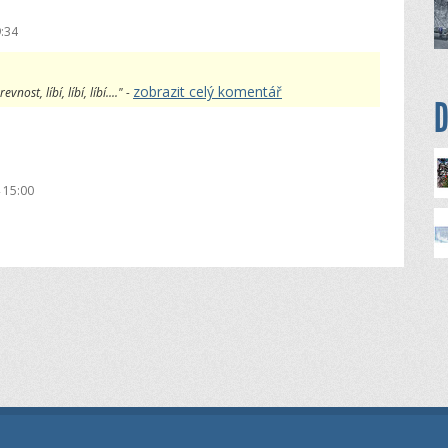
:34
zobrazit celý komentář
nost, líbí, líbí, líbí...." -
D
 15:00