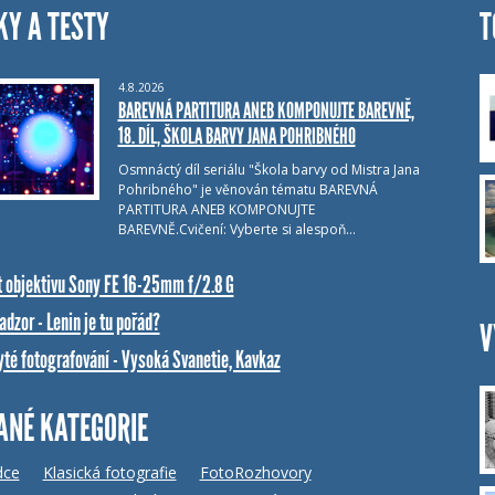
KY A TESTY
T
4.8.2026
BAREVNÁ PARTITURA ANEB KOMPONUJTE BAREVNĚ,
18. DÍL, ŠKOLA BARVY JANA POHRIBNÉHO
Osmnáctý díl seriálu "Škola barvy od Mistra Jana
Pohribného" je věnován tématu BAREVNÁ
PARTITURA ANEB KOMPONUJTE
BAREVNĚ.Cvičení: Vyberte si alespoň…
t objektivu Sony FE 16-25mm f/2.8 G
dzor - Lenin je tu pořád?
V
yté fotografování - Vysoká Svanetie, Kavkaz
ANÉ KATEGORIE
dce
Klasická fotografie
FotoRozhovory