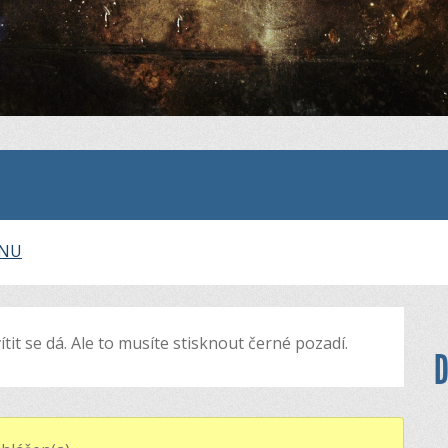
INU
ítit se dá. Ale to musíte stisknout černé pozadí.
D