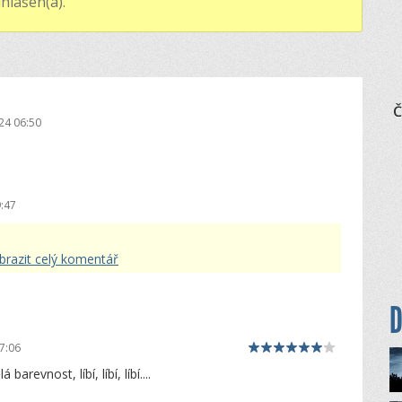
hlášen(a).
Č
24 06:50
:47
brazit celý komentář
D
7:06
barevnost, líbí, líbí, líbí....