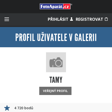
Přihlásit se
PŘIHLÁSIT
REGISTROVAT
PROFIL UŽIVATELE V GALERII
Zapamatovat
Zapomněli jste heslo?
Měli jste účet na starém webu?
TAMY
VEŘEJNÝ PROFIL
4 720 bodů