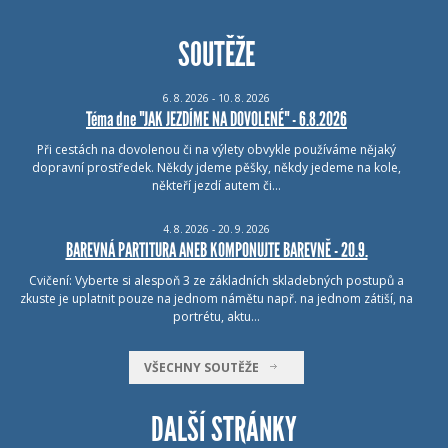
SOUTĚŽE
6.
8.
2026 - 10.
8.
2026
Téma dne "JAK JEZDÍME NA DOVOLENÉ" - 6.8.2026
Při cestách na dovolenou či na výlety obvykle používáme nějaký
dopravní prostředek. Někdy jdeme pěšky, někdy jedeme na kole,
někteří jezdí autem či…
4.
8.
2026 - 20.
9.
2026
BAREVNÁ PARTITURA ANEB KOMPONUJTE BAREVNĚ - 20.9.
Cvičení: Vyberte si alespoň 3 ze základních skladebných postupů a
zkuste je uplatnit pouze na jednom námětu např. na jednom zátiší, na
portrétu, aktu…
VŠECHNY SOUTĚŽE
DALŠÍ STRÁNKY