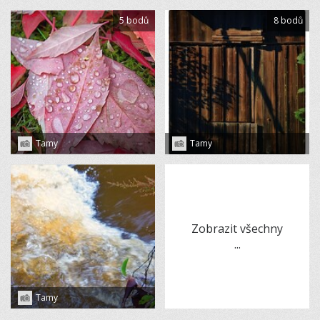
5 bodů
8 bodů
Tamy
Tamy
Zobrazit všechny
...
Tamy