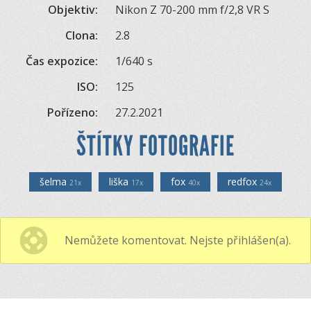
Objektiv:
Nikon Z 70-200 mm f/2,8 VR S
Clona:
2.8
Čas expozice:
1/640 s
ISO:
125
Pořízeno:
27.2.2021
ŠTÍTKY FOTOGRAFIE
šelma
liška
fox
redfox
21x
17x
40x
24x
Nemůžete komentovat. Nejste přihlášen(a).