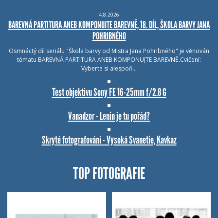
4.8.2026
BAREVNÁ PARTITURA ANEB KOMPONUJTE BAREVNĚ, 18. DÍL, ŠKOLA BARVY JANA
POHRIBNÉHO
Osmnáctý díl seriálu "Škola barvy od Mistra Jana Pohribného" je věnován
tématu BAREVNÁ PARTITURA ANEB KOMPONUJTE BAREVNĚ.Cvičení:
Vyberte si alespoň…
Test objektivu Sony FE 16-25mm f/2.8 G
Vanadzor - Lenin je tu pořád?
Skryté fotografování - Vysoká Svanetie, Kavkaz
TOP FOTOGRAFIE