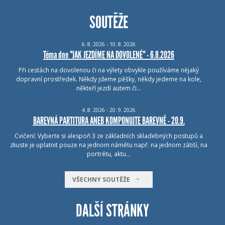
SOUTĚŽE
6.
8.
2026 - 10.
8.
2026
Téma dne "JAK JEZDÍME NA DOVOLENÉ" - 6.8.2026
Při cestách na dovolenou či na výlety obvykle používáme nějaký
dopravní prostředek. Někdy jdeme pěšky, někdy jedeme na kole,
někteří jezdí autem či…
4.
8.
2026 - 20.
9.
2026
BAREVNÁ PARTITURA ANEB KOMPONUJTE BAREVNĚ - 20.9.
Cvičení: Vyberte si alespoň 3 ze základních skladebných postupů a
zkuste je uplatnit pouze na jednom námětu např. na jednom zátiší, na
portrétu, aktu…
VŠECHNY SOUTĚŽE
DALŠÍ STRÁNKY