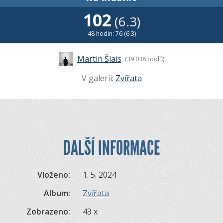
102
(6.3)
48 hodin: 76 (6.3)
Martin Šlais
(39 038 bodů)
V galerii:
Zvířata
DALŠÍ INFORMACE
Vloženo:
1. 5. 2024
Album:
Zvířata
Zobrazeno:
43 x