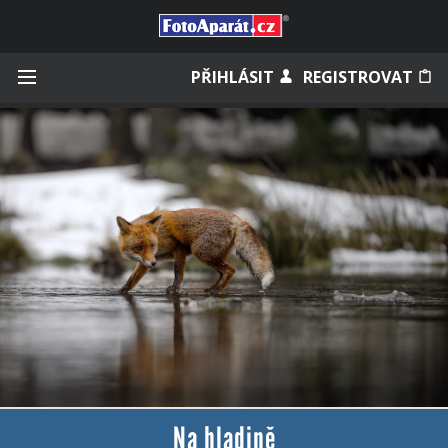
Přihlásit se
PŘIHLÁSIT
REGISTROVAT
Zapamatovat
Zapomněli jste heslo?
Měli jste účet na starém webu?
Na hladině