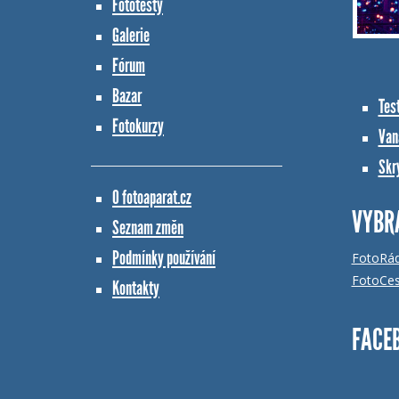
Fototesty
Galerie
Fórum
Bazar
Tes
Fotokurzy
Vana
Skr
O fotoaparat.cz
VYBR
Seznam změn
Podmínky používání
FotoRá
FotoCes
Kontakty
FACE