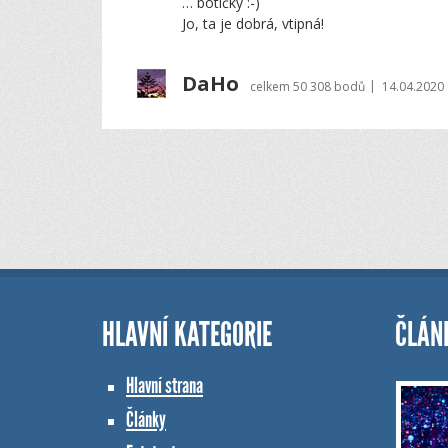
… botičky :-)
Jo, ta je dobrá, vtipná!
DaHo
|
celkem
50 308 bodů
14.04.2020 
HLAVNÍ KATEGORIE
ČLÁN
Hlavní strana
Články