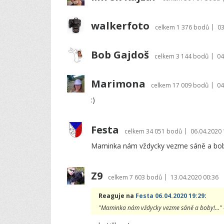
walkerfoto
|
celkem
1 376 bodů
03
Bob Gajdoš
|
celkem
3 144 bodů
04
Marimona
|
celkem
17 009 bodů
04
:)
Festa
|
celkem
34 051 bodů
06.04.2020 
Maminka nám vždycky vezme sáně a bob
Z9
|
celkem
7 603 bodů
13.04.2020 00:36
Reaguje na
Festa 06.04.2020 19:29
:
"Maminka nám vždycky vezme sáně a boby!..."