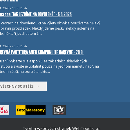
8.
2026 - 10.
8.
2026
ma dne "JAK JEZDÍME NA DOVOLENÉ" - 6.8.2026
i cestách na dovolenou či na výlety obvykle používáme nějaký
pravní prostředek. Někdy jdeme pěšky, někdy jedeme na
le, někteří jezdí autem či…
8.
2026 - 20.
9.
2026
REVNÁ PARTITURA ANEB KOMPONUJTE BAREVNĚ - 20.9.
ičení: Vyberte si alespoň 3 ze základních skladebných
stupů a zkuste je uplatnit pouze na jednom námětu např. na
dnom zátiší, na portrétu, aktu…
VŠECHNY SOUTĚŽE
Tvorba webových stránek
WebToad s.r.o.