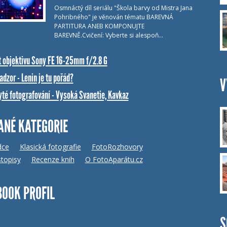
Osmnáctý díl seriálu "Škola barvy od Mistra Jana
Pohribného" je věnován tématu BAREVNÁ
PARTITURA ANEB KOMPONUJTE
BAREVNĚ.Cvičení: Vyberte si alespoň…
t objektivu Sony FE 16-25mm f/2.8 G
dzor - Lenin je tu pořád?
V
yté fotografování - Vysoká Svanetie, Kavkaz
ANÉ KATEGORIE
dce
Klasická fotografie
FotoRozhovory
topisy
Recenze knih
O FotoAparátu.cz
BOOK PROFIL
S