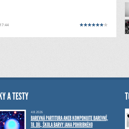
17:44
KY A TESTY
T
4.8.2026
BAREVNÁ PARTITURA ANEB KOMPONUJTE BAREVNĚ,
18. DÍL, ŠKOLA BARVY JANA POHRIBNÉHO