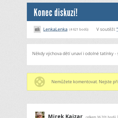
Konec diskuzí!
LenkaLenka
V soutěži:
(4 621 bodů)
Někdy výchova dětí unaví i odolné tatínky - 
Nemůžete komentovat. Nejste při
Mirek Kajzar
celkem
36 701 bodů