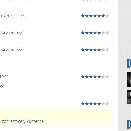
.04.2020 11:36
.04.2020 10:27
.04.2020 19:27
D
19:29
y!
D
zobrazit celý komentář
 -