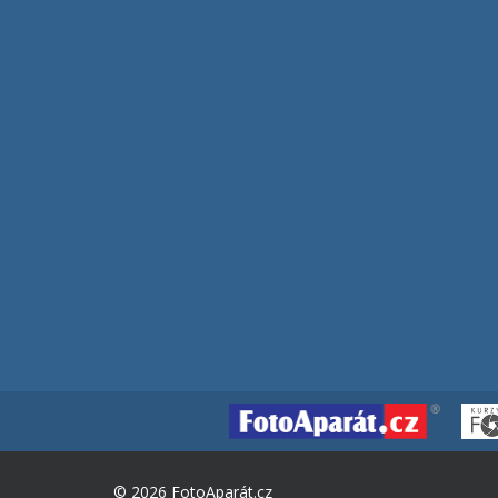
© 2026 FotoAparát.cz