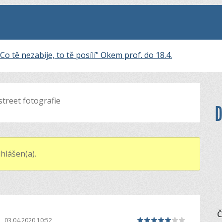
"Co tě nezabije, to tě posílí" Okem prof. do 18.4.
street fotografie
D
hlášen(a).
Č
|
03.04.2020 10:52