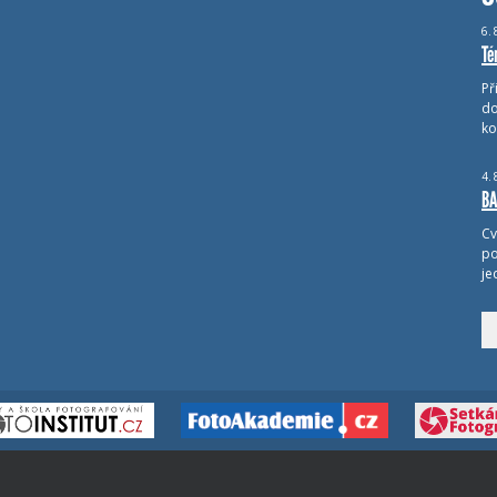
6.
Té
Př
do
ko
4.
BA
Cv
po
je