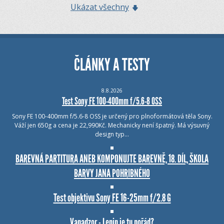
Ukázat všechny
ČLÁNKY A TESTY
8.8.2026
Test Sony FE 100-400mm f/5.6-8 OSS
Sony FE 100-400mm f/5.6-8 OSS je určený pro plnoformátová těla Sony.
Váží jen 650g a cena je 22,990Kč. Mechanicky není špatný. Má výsuvný
design typ…
BAREVNÁ PARTITURA ANEB KOMPONUJTE BAREVNĚ, 18. DÍL, ŠKOLA
BARVY JANA POHRIBNÉHO
Test objektivu Sony FE 16-25mm f/2.8 G
Vanadzor - Lenin je tu pořád?