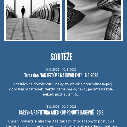
SOUTĚŽE
6.
8.
2026 - 10.
8.
2026
Téma dne "JAK JEZDÍME NA DOVOLENÉ" - 6.8.2026
Při cestách na dovolenou či na výlety obvykle používáme nějaký
dopravní prostředek. Někdy jdeme pěšky, někdy jedeme na kole,
někteří jezdí autem či…
4.
8.
2026 - 20.
9.
2026
BAREVNÁ PARTITURA ANEB KOMPONUJTE BAREVNĚ - 20.9.
Cvičení: Vyberte si alespoň 3 ze základních skladebných postupů a
zkuste je uplatnit pouze na jednom námětu např. na jednom zátiší, na