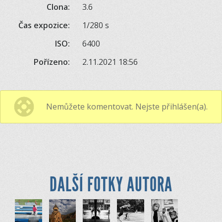
Clona:
3.6
Čas expozice:
1/280 s
ISO:
6400
Pořízeno:
2.11.2021 18:56
Nemůžete komentovat. Nejste přihlášen(a).
DALŠÍ FOTKY AUTORA