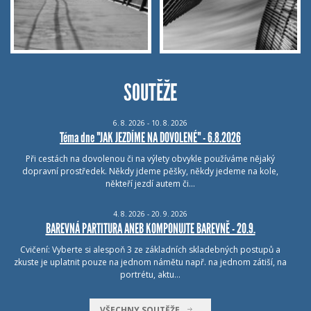
SOUTĚŽE
6.
8.
2026 - 10.
8.
2026
Téma dne "JAK JEZDÍME NA DOVOLENÉ" - 6.8.2026
Při cestách na dovolenou či na výlety obvykle používáme nějaký
dopravní prostředek. Někdy jdeme pěšky, někdy jedeme na kole,
někteří jezdí autem či…
4.
8.
2026 - 20.
9.
2026
BAREVNÁ PARTITURA ANEB KOMPONUJTE BAREVNĚ - 20.9.
Cvičení: Vyberte si alespoň 3 ze základních skladebných postupů a
zkuste je uplatnit pouze na jednom námětu např. na jednom zátiší, na
portrétu, aktu…
VŠECHNY SOUTĚŽE