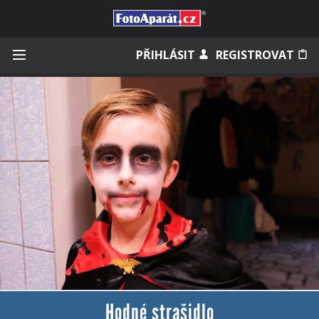
Přihlásit se
PŘIHLÁSIT
REGISTROVAT
Zapamatovat
Zapomněli jste heslo?
Měli jste účet na starém webu?
Hodné strašidlo