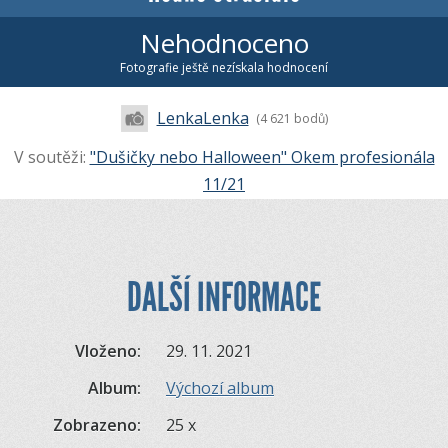
Nehodnoceno
Fotografie ještě nezískala hodnocení
LenkaLenka
(4 621 bodů)
V soutěži:
"Dušičky nebo Halloween" Okem profesionála
11/21
DALŠÍ INFORMACE
Vloženo:
29. 11. 2021
Album:
Výchozí album
Zobrazeno:
25 x