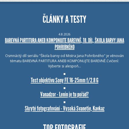
ČLÁNKY A TESTY
4.8.2026
BAREVNÁ PARTITURA ANEB KOMPONUJTE BAREVNĚ, 18. DÍL, ŠKOLA BARVY JANA
POHRIBNÉHO
Osmnáctý díl seriálu "Škola barvy od Mistra Jana Pohribného" je věnován
tématu BAREVNÁ PARTITURA ANEB KOMPONUJTE BAREVNĚ.Cvičení:
Vyberte si alespoň…
Test objektivu Sony FE 16-25mm f/2.8 G
Vanadzor - Lenin je tu pořád?
Skryté fotografování - Vysoká Svanetie, Kavkaz
TOP FOTOGRAFIE