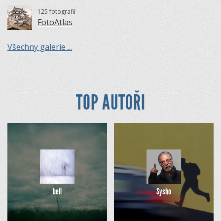
125 fotografií
FotoAtlas
Všechny galerie ...
TOP AUTOŘI
bell
Sysho