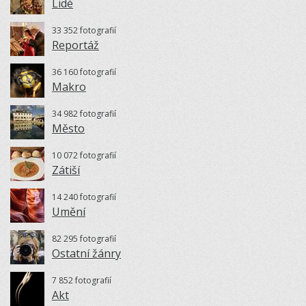
Lidé
33 352 fotografií
Reportáž
36 160 fotografií
Makro
34 982 fotografií
Město
10 072 fotografií
Zátiší
14 240 fotografií
Umění
82 295 fotografií
Ostatní žánry
7 852 fotografií
Akt