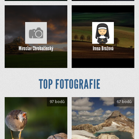
Miroslav Chrobačinský
Irena Brožová
TOP FOTOGRAFIE
97 bodů
67 bodů