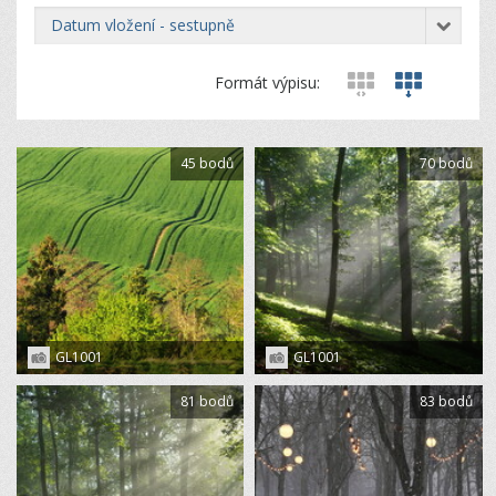
datum vložení - sestupně
Formát výpisu:
45 bodů
70 bodů
GL1001
GL1001
81 bodů
83 bodů