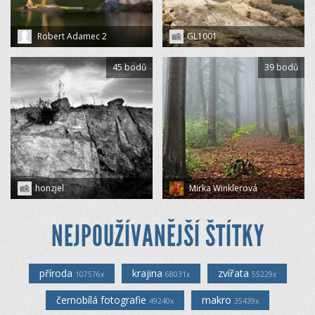
Robert Adamec 2
GL1001
45 bodů
39 bodů
honzjel
Mirka Winklerová
NEJPOUŽÍVANĚJŠÍ ŠTÍTKY
příroda
krajina
zvířata
107576x
68031x
55229x
černobílá fotografie
makro
49240x
35439x