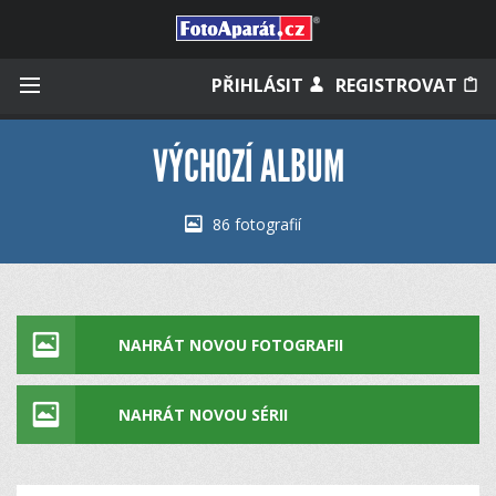
Přihlásit se
PŘIHLÁSIT
REGISTROVAT
VÝCHOZÍ ALBUM
Zapamatovat
86 fotografií
Zapomněli jste heslo?
Měli jste účet na starém webu?
NAHRÁT NOVOU FOTOGRAFII
NAHRÁT NOVOU SÉRII