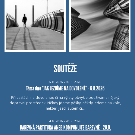
SOUTĚŽE
6.
8.
2026 - 10.
8.
2026
Téma dne "JAK JEZDÍME NA DOVOLENÉ" - 6.8.2026
Při cestách na dovolenou či na výlety obvykle používáme nějaký
dopravní prostředek. Někdy jdeme pěšky, někdy jedeme na kole,
někteří jezdí autem či…
4.
8.
2026 - 20.
9.
2026
BAREVNÁ PARTITURA ANEB KOMPONUJTE BAREVNĚ - 20.9.