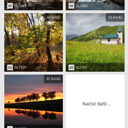
GL1001
GL1001
44 bodů
55 bodů
GL1001
GL1001
67 bodů
Načíst další ...