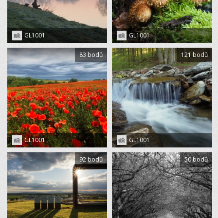
GL1001
GL1001
83 bodů
121 bodů
GL1001
GL1001
92 bodů
50 bodů