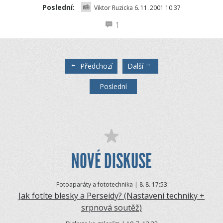
Poslední:
Viktor Ruzicka 6.
11.
2001 10:37
1
Předchozí
Další
Poslední
NOVÉ DISKUSE
Fotoaparáty a fototechnika | 8.
8. 17:53
Jak fotíte blesky a Perseidy? (Nastavení techniky +
srpnová soutěž)