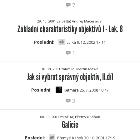
7
29. 10. 2001 založil(a) Andrej Macenauer
Základní charakteristiky objektivů I - Lek. 8
Poslední:
Lu Ka 9.
12.
2002 17:11
1
18. 10. 2001 založil(a) Martin Měska
Jak si vybrat správný objektiv, II.díl
Poslední:
Ketmara 25.
7.
2008 10:47
3
08. 10. 2001 založil(a) Přemysl Kaňok
Galície
Poslední:
Přemysl Kaňok 30.
10.
2001 17:19