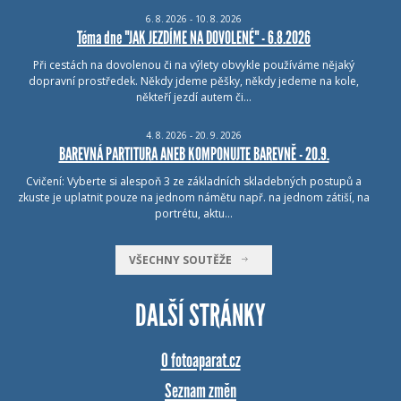
6.
8.
2026 - 10.
8.
2026
Téma dne "JAK JEZDÍME NA DOVOLENÉ" - 6.8.2026
Při cestách na dovolenou či na výlety obvykle používáme nějaký
dopravní prostředek. Někdy jdeme pěšky, někdy jedeme na kole,
někteří jezdí autem či…
4.
8.
2026 - 20.
9.
2026
BAREVNÁ PARTITURA ANEB KOMPONUJTE BAREVNĚ - 20.9.
Cvičení: Vyberte si alespoň 3 ze základních skladebných postupů a
zkuste je uplatnit pouze na jednom námětu např. na jednom zátiší, na
portrétu, aktu…
VŠECHNY SOUTĚŽE
DALŠÍ STRÁNKY
O fotoaparat.cz
Seznam změn