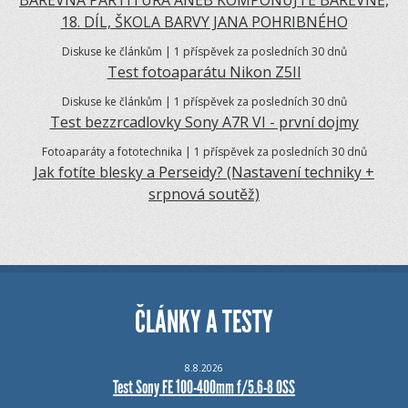
BAREVNÁ PARTITURA ANEB KOMPONUJTE BAREVNĚ,
18. DÍL, ŠKOLA BARVY JANA POHRIBNÉHO
Diskuse ke článkům | 1 příspěvek za posledních 30 dnů
Test fotoaparátu Nikon Z5II
Diskuse ke článkům | 1 příspěvek za posledních 30 dnů
Test bezzrcadlovky Sony A7R VI - první dojmy
Fotoaparáty a fototechnika | 1 příspěvek za posledních 30 dnů
Jak fotíte blesky a Perseidy? (Nastavení techniky +
srpnová soutěž)
ČLÁNKY A TESTY
8.8.2026
Test Sony FE 100-400mm f/5.6-8 OSS