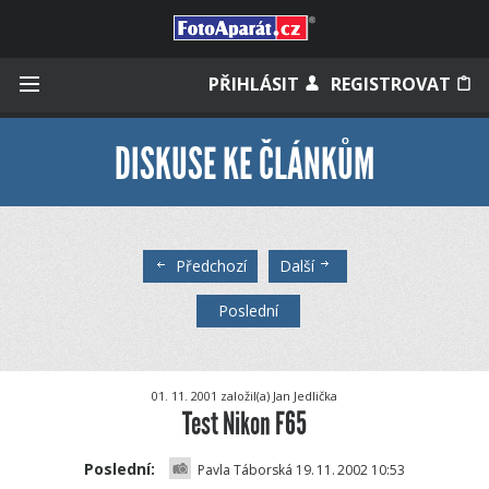
Přihlásit se
PŘIHLÁSIT
REGISTROVAT
DISKUSE KE ČLÁNKŮM
Zapamatovat
Předchozí
Další
Zapomněli jste heslo?
Poslední
Měli jste účet na starém webu?
01. 11. 2001 založil(a) Jan Jedlička
Test Nikon F65
Poslední:
Pavla Táborská 19.
11.
2002 10:53