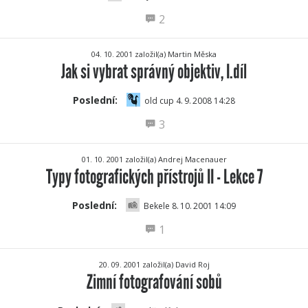
2
04. 10. 2001 založil(a) Martin Měska
Jak si vybrat správný objektiv, I.díl
Poslední:
old cup 4.
9.
2008 14:28
3
01. 10. 2001 založil(a) Andrej Macenauer
Typy fotografických přístrojů II - Lekce 7
Poslední:
Bekele 8.
10.
2001 14:09
1
20. 09. 2001 založil(a) David Roj
Zimní fotografování sobů