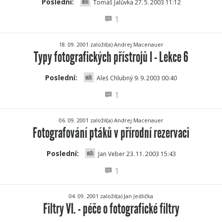
Poslední:
Tomáš Jalůvka 27.
5.
2003 11:12
1
18. 09. 2001 založil(a) Andrej Macenauer
Typy fotografických přístrojů I - Lekce 6
Poslední:
Aleš Chlubný 9.
9.
2003 00:40
1
06. 09. 2001 založil(a) Andrej Macenauer
Fotografování ptáků v přírodní rezervaci
Poslední:
Jan Veber 23.
11.
2003 15:43
1
04. 09. 2001 založil(a) Jan Jedlička
Filtry VI. - péče o fotografické filtry