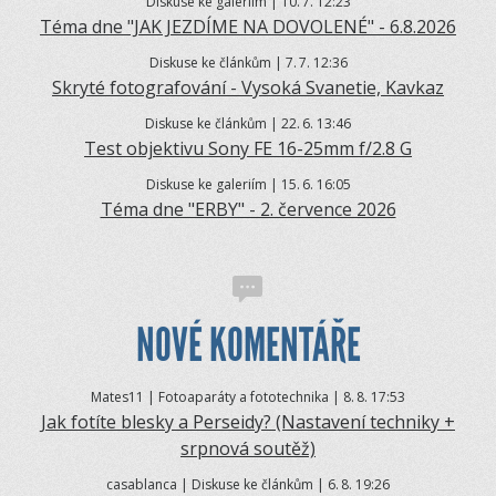
Diskuse ke galeriím | 10.
7. 12:23
Téma dne "JAK JEZDÍME NA DOVOLENÉ" - 6.8.2026
Diskuse ke článkům | 7.
7. 12:36
Skryté fotografování - Vysoká Svanetie, Kavkaz
Diskuse ke článkům | 22.
6. 13:46
Test objektivu Sony FE 16-25mm f/2.8 G
Diskuse ke galeriím | 15.
6. 16:05
Téma dne "ERBY" - 2. července 2026
NOVÉ KOMENTÁŘE
Mates11 | Fotoaparáty a fototechnika | 8.
8. 17:53
Jak fotíte blesky a Perseidy? (Nastavení techniky +
srpnová soutěž)
casablanca | Diskuse ke článkům | 6.
8. 19:26