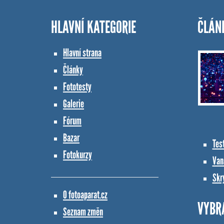
HLAVNÍ KATEGORIE
ČLÁN
Hlavní strana
Články
Fototesty
Galerie
Fórum
Bazar
Tes
Fotokurzy
Vana
Skr
O fotoaparat.cz
VYBR
Seznam změn