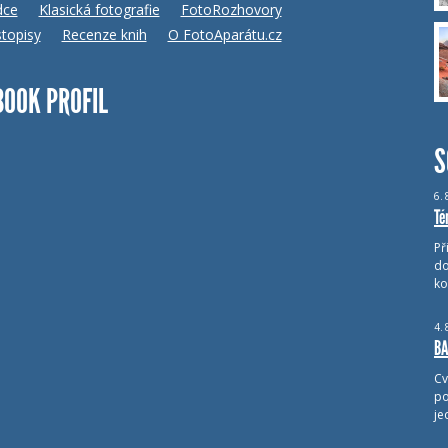
dce
Klasická fotografie
FotoRozhovory
topisy
Recenze knih
O FotoAparátu.cz
BOOK PROFIL
S
6.
Té
Př
do
ko
4.
BA
Cv
po
je