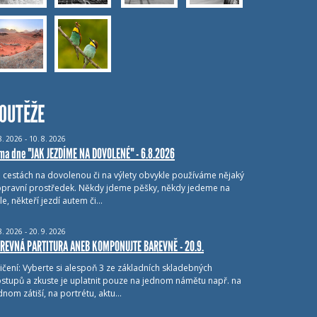
OUTĚŽE
8.
2026 - 10.
8.
2026
ma dne "JAK JEZDÍME NA DOVOLENÉ" - 6.8.2026
i cestách na dovolenou či na výlety obvykle používáme nějaký
pravní prostředek. Někdy jdeme pěšky, někdy jedeme na
le, někteří jezdí autem či…
8.
2026 - 20.
9.
2026
REVNÁ PARTITURA ANEB KOMPONUJTE BAREVNĚ - 20.9.
ičení: Vyberte si alespoň 3 ze základních skladebných
stupů a zkuste je uplatnit pouze na jednom námětu např. na
dnom zátiší, na portrétu, aktu…