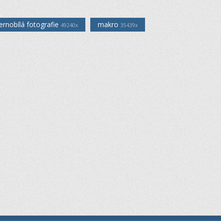
ernobílá fotografie
makro
49240x
35439x