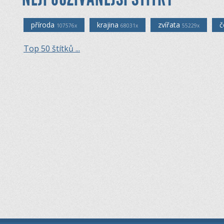
příroda
krajina
zvířata
č
107576x
68031x
55229x
Top 50 štítků ...