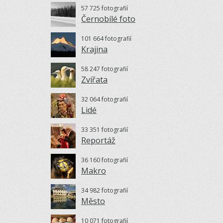
57 725 fotografií
Černobílé foto
101 664 fotografií
Krajina
58 247 fotografií
Zvířata
32 064 fotografií
Lidé
33 351 fotografií
Reportáž
36 160 fotografií
Makro
34 982 fotografií
Město
10 071 fotografií