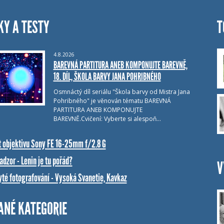
KY A TESTY
T
4.8.2026
BAREVNÁ PARTITURA ANEB KOMPONUJTE BAREVNĚ,
18. DÍL, ŠKOLA BARVY JANA POHRIBNÉHO
Osmnáctý díl seriálu "Škola barvy od Mistra Jana
Pohribného" je věnován tématu BAREVNÁ
PARTITURA ANEB KOMPONUJTE
BAREVNĚ.Cvičení: Vyberte si alespoň…
t objektivu Sony FE 16-25mm f/2.8 G
dzor - Lenin je tu pořád?
V
yté fotografování - Vysoká Svanetie, Kavkaz
ANÉ KATEGORIE