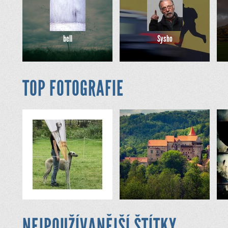
bell
Sysho
TOP FOTOGRAFIE
NEJPOUŽÍVANĚJŠÍ ŠTÍTKY