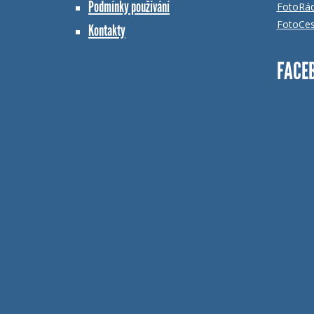
Podmínky používání
FotoRá
FotoCes
Kontakty
FACE