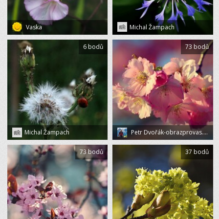
Vaska
Michal Žampach
6 bodů
73 bodů
Michal Žampach
Petr Dvořák-obrazprovas.cz
73 bodů
37 bodů