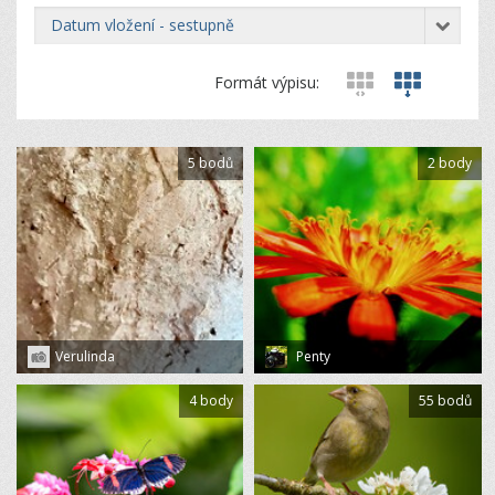
datum vložení - sestupně
Formát výpisu:
5 bodů
2 body
Verulinda
Penty
4 body
55 bodů