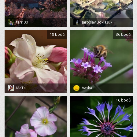
terri00
Jaroslav Boklažuk
18 bodů
36 bodů
MaTal
Vaska
16 bodů