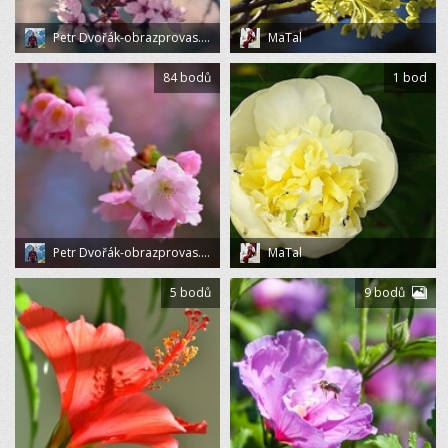
Petr Dvořák-obrazprovas.cz
MaTal
84 bodů
1 bod
Petr Dvořák-obrazprovas.cz
MaTal
5 bodů
9 bodů