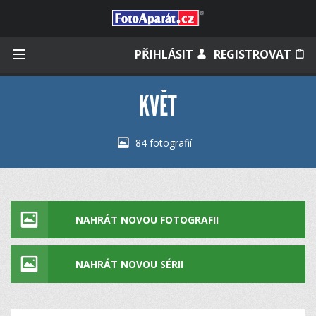
Přihlásit se
PŘIHLÁSIT
REGISTROVAT
KVĚT
Zapamatovat
84 fotografií
Zapomněli jste heslo?
Měli jste účet na starém webu?
NAHRÁT NOVOU FOTOGRAFII
NAHRÁT NOVOU SÉRII