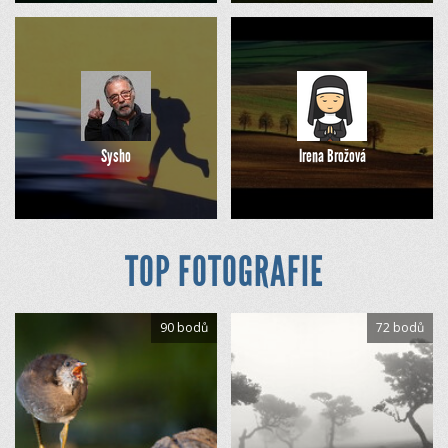
Sysho
Irena Brožová
TOP FOTOGRAFIE
90 bodů
72 bodů