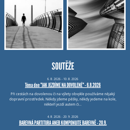
SOUTĚŽE
6.
8.
2026 - 10.
8.
2026
Téma dne "JAK JEZDÍME NA DOVOLENÉ" - 6.8.2026
Při cestách na dovolenou či na výlety obvykle používáme nějaký
dopravní prostředek. Někdy jdeme pěšky, někdy jedeme na kole,
někteří jezdí autem či…
4.
8.
2026 - 20.
9.
2026
BAREVNÁ PARTITURA ANEB KOMPONUJTE BAREVNĚ - 20.9.