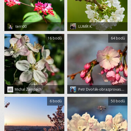
terri00
LUMÍR K.
16 bodů
64 bodů
Michal Žampach
Petr Dvořák-obrazprovas.cz
6 bodů
50 bodů