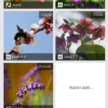
MaTal
Miloš A.
2 body
5 bodů
Dominik P
Lucka_T
15 bodů
Načíst další ...