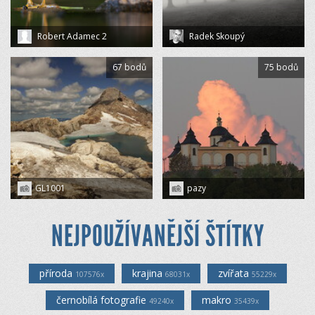
Robert Adamec 2
Radek Skoupý
67 bodů
75 bodů
GL1001
pazy
NEJPOUŽÍVANĚJŠÍ ŠTÍTKY
příroda
krajina
zvířata
107576x
68031x
55229x
černobílá fotografie
makro
49240x
35439x