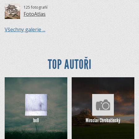
125 fotografií
FotoAtlas
Všechny galerie ...
TOP AUTOŘI
bell
Miroslav Chrobačinský