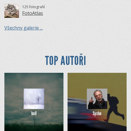
125 fotografií
FotoAtlas
Všechny galerie ...
TOP AUTOŘI
bell
Sysho