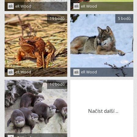
eR Wood
eR Wood
19 bodů
5 bodů
eR Wood
eR Wood
10 bodů
Načíst další ...