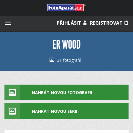
Přihlásit se
PŘIHLÁSIT
REGISTROVAT
ER WOOD
Zapamatovat
31 fotografií
Zapomněli jste heslo?
Měli jste účet na starém webu?
NAHRÁT NOVOU FOTOGRAFII
NAHRÁT NOVOU SÉRII