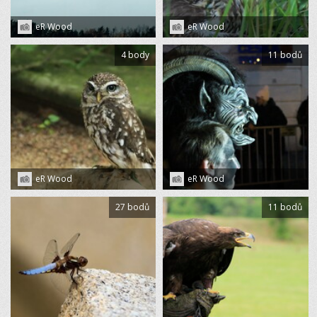
eR Wood
eR Wood
4 body
11 bodů
eR Wood
eR Wood
27 bodů
11 bodů