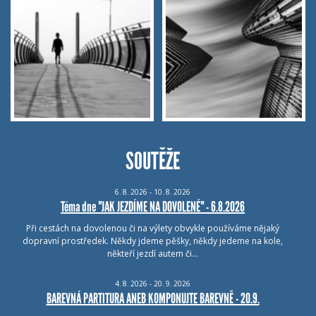
SOUTĚŽE
6.
8.
2026 - 10.
8.
2026
Téma dne "JAK JEZDÍME NA DOVOLENÉ" - 6.8.2026
Při cestách na dovolenou či na výlety obvykle používáme nějaký
dopravní prostředek. Někdy jdeme pěšky, někdy jedeme na kole,
někteří jezdí autem či…
4.
8.
2026 - 20.
9.
2026
BAREVNÁ PARTITURA ANEB KOMPONUJTE BAREVNĚ - 20.9.