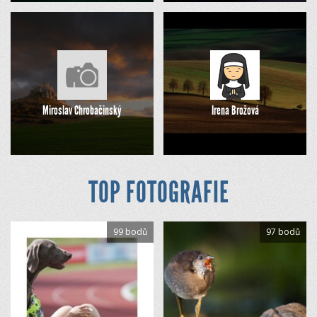
Miroslav Chrobačinský
Irena Brožová
TOP FOTOGRAFIE
99 bodů
97 bodů