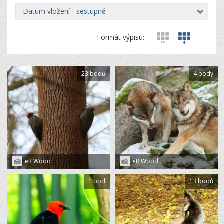
datum vložení - sestupně
Formát výpisu:
23 bodů
4 body
eR Wood
eR Wood
1 bod
13 bodů