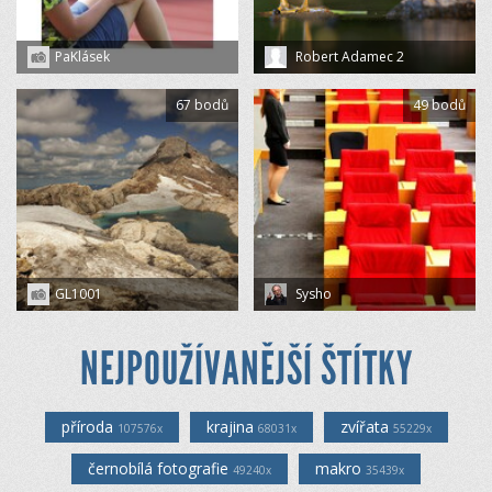
PaKlásek
Robert Adamec 2
67 bodů
49 bodů
GL1001
Sysho
NEJPOUŽÍVANĚJŠÍ ŠTÍTKY
příroda
krajina
zvířata
107576x
68031x
55229x
černobílá fotografie
makro
49240x
35439x