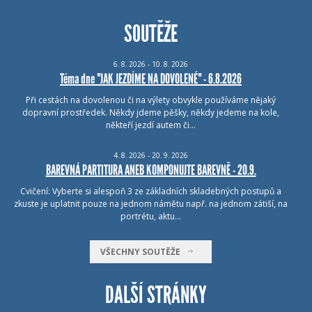
SOUTĚŽE
6.
8.
2026 - 10.
8.
2026
Téma dne "JAK JEZDÍME NA DOVOLENÉ" - 6.8.2026
Při cestách na dovolenou či na výlety obvykle používáme nějaký
dopravní prostředek. Někdy jdeme pěšky, někdy jedeme na kole,
někteří jezdí autem či…
4.
8.
2026 - 20.
9.
2026
BAREVNÁ PARTITURA ANEB KOMPONUJTE BAREVNĚ - 20.9.
Cvičení: Vyberte si alespoň 3 ze základních skladebných postupů a
zkuste je uplatnit pouze na jednom námětu např. na jednom zátiší, na
portrétu, aktu…
VŠECHNY SOUTĚŽE
DALŠÍ STRÁNKY