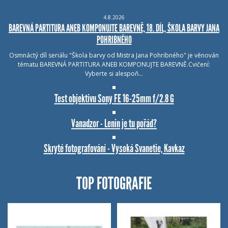
4.8.2026
BAREVNÁ PARTITURA ANEB KOMPONUJTE BAREVNĚ, 18. DÍL, ŠKOLA BARVY JANA
POHRIBNÉHO
Osmnáctý díl seriálu "Škola barvy od Mistra Jana Pohribného" je věnován
tématu BAREVNÁ PARTITURA ANEB KOMPONUJTE BAREVNĚ.Cvičení:
Vyberte si alespoň…
Test objektivu Sony FE 16-25mm f/2.8 G
Vanadzor - Lenin je tu pořád?
Skryté fotografování - Vysoká Svanetie, Kavkaz
TOP FOTOGRAFIE