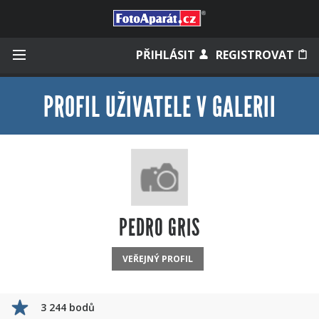
Přihlásit se
PŘIHLÁSIT
REGISTROVAT
PROFIL UŽIVATELE V GALERII
Zapamatovat
Zapomněli jste heslo?
Měli jste účet na starém webu?
PEDRO GRIS
VEŘEJNÝ PROFIL
3 244 bodů